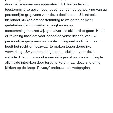
door het scannen van apparatuur. Klik hieronder om
toestemming te geven voor bovengenoemde verwerking van uw
34°
22°
32°
24°
34°
24°
34°
23°
34°
24°
persoonlijke gegevens voor deze doeleinden. U kunt ook
hieronder klikken om toestemming te weigeren of meer
28°C
33°C
34°C
32°C
26°C
23
gedetailleerde informatie te bekijken en uw
toestemmingskeuzes wijzigen alvorens akkoord te gaan.
Houd
er rekening mee dat voor bepaalde verwerkingen van uw
persoonlijke gegevens uw toestemming niet nodig is, maar u
10:00
13:00
16:00
19:00
22:00
01
heeft het recht om bezwaar te maken tegen dergelijke
verwerking. Uw voorkeuren gelden uitsluitend voor deze
website. U kunt uw voorkeuren wijzigen of uw toestemming te
allen tijde intrekken door terug te keren naar deze site en te
10:00
13:00
16:00
19:00
22:00
01
klikken op de knop "Privacy" onderaan de webpagina.
NNW 2
O 3
O 2
NO 2
O 3
NN
10:00
13:00
16:00
19:00
22:00
01