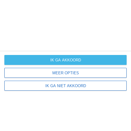
UV-index
UV 2
Bascapè ligt in:
Europa
Italië
IK GA AKKOORD
MEER OPTIES
Klimaatinfo van Italië
IK GA NIET AKKOORD
Het actuele weer en de weersvoorspelling voor de
komende dagen of weken zeggen niets over hoe het
weer in andere maanden kan zijn. Wil je een indicatie
hebben van hoe het weer gemiddeld is in Italië?
Daarvoor hebben wij handige klimaatinfo over Italië.
Bekijk de gemiddelde temperaturen, de kans op regen of