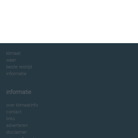
klimaatinfo.nl
klimaat
weer
beste reistijd
informatie
informatie
over klimaatinfo
contact
links
adverteren
disclaimer