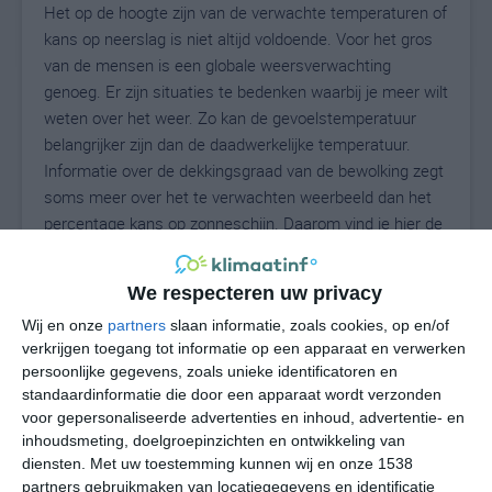
Het op de hoogte zijn van de verwachte temperaturen of
kans op neerslag is niet altijd voldoende. Voor het gros
van de mensen is een globale weersverwachting
genoeg. Er zijn situaties te bedenken waarbij je meer wilt
weten over het weer. Zo kan de gevoelstemperatuur
belangrijker zijn dan de daadwerkelijke temperatuur.
Informatie over de dekkingsgraad van de bewolking zegt
soms meer over het te verwachten weerbeeld dan het
percentage kans op zonneschijn. Daarom vind je hier de
uitgebreide weersvoorspelling voor Bascapè.
We respecteren uw privacy
Wij en onze
partners
slaan informatie, zoals cookies, op en/of
28
N
°C
verkrijgen toegang tot informatie op een apparaat en verwerken
persoonlijke gegevens, zoals unieke identificatoren en
L
standaardinformatie die door een apparaat wordt verzonden
W
voor gepersonaliseerde advertenties en inhoud, advertentie- en
inhoudsmeting, doelgroepinzichten en ontwikkeling van
diensten.
Met uw toestemming kunnen wij en onze 1538
vr
za
zo
ma
di
partners gebruikmaken van locatiegegevens en identificatie