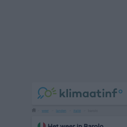
weer
landen
italië
barolo
>
>
>
>
Het weer in Barolo