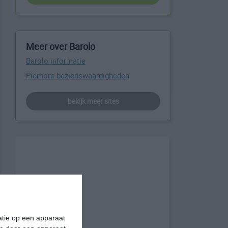
Meer over Barolo
Barolo informatie
Piëmont bezienswaardigheden
bekijk meer sites
matie op een apparaat