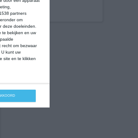
ie door een apparaat
eting,
1538 partners
hieronder om
r deze doeleinden.
 te bekijken en uw
epaalde
et recht om bezwaar
. U kunt uw
 site en te klikken
 AKKOORD