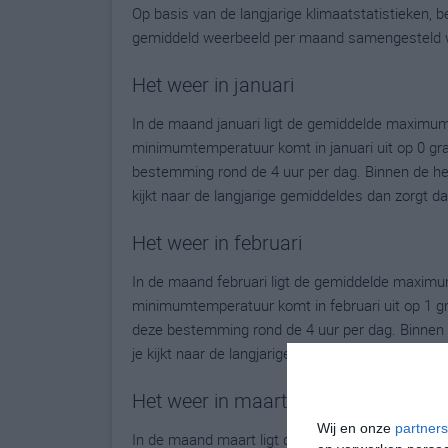
Op basis van de langjarige klimaatstatistieken,
gemiddeld weerbeeld per maand samengesteld 
Het weer in januari
In de maand januari ligt de gemiddelde maximum
minimumtemperatuur komt in januari uit op 0 grad
bestemming rond de 4 uur per dag. Binnen de he
kijkt naar de langjarige gemiddeldes dan zorgt d
Het weer in februari
In de maand februari ligt de gemiddelde maximu
minimumtemperatuur komt in februari uit op 1 grad
deze bestemming rond de 4 uur per dag. Binnen 
je kijkt naar de langjarige gemiddeldes dan zorg
Het weer in maart
Wij en onze
partners
In de maand maart ligt de gemiddelde maximumt