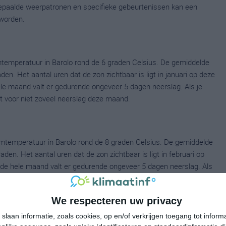
 bepaalde weerpatronen en specifieke gebeurtenissen kan een
worden.
temperatuur in Barolo rond de 6 graden Celsius. De gemiddelde
en. Het aantal uren dat de zon zichtbaar is ligt in januari op deze
le maand valt er gedurende ongeveer 5 dagen neerslag. Als je
at voor niet zoveel neerslag deze maand.
mtemperatuur in Barolo rond de 8 graden Celsius. De gemiddelde
en. Het aantal uren dat de zon zichtbaar is ligt in februari op
de hele maand valt er gedurende ongeveer 5 dagen neerslag. Als
t dat voor niet zoveel neerslag deze maand.
We respecteren uw privacy
slaan informatie, zoals cookies, op en/of verkrijgen toegang tot infor
emperatuur in Barolo rond de 12 graden Celsius. De gemiddelde