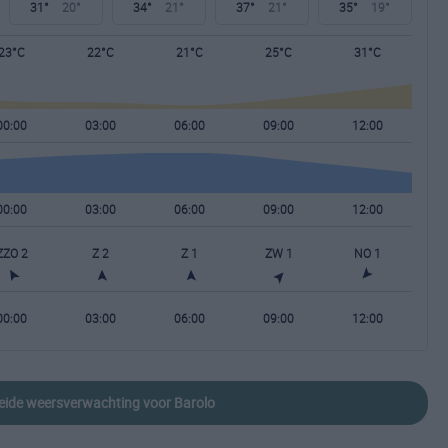
31°
20°
34°
21°
37°
21°
35°
19°
23°C
22°C
21°C
25°C
31°C
00:00
03:00
06:00
09:00
12:00
00:00
03:00
06:00
09:00
12:00
ZZO 2
Z 2
Z 1
ZW 1
NO 1
00:00
03:00
06:00
09:00
12:00
reide weersverwachting voor Barolo