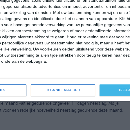
lijke gegevens, zoals unieke identificatoren en standaardinformatie d
n. Het aantal uren dat de zon zichtbaar is ligt in maart op deze
r gepersonaliseerde advertenties en inhoud, advertentie- en inhoudsm
le maand valt er gedurende ongeveer 6 dagen neerslag. Als je
n ontwikkeling van diensten.
Met uw toestemming kunnen wij en onze 
dat voor een redelijke hoeveelheid neerslag gedurende deze maand.
atiegegevens en identificatie door het scannen van apparatuur. Klik 
en voor bovengenoemde verwerking van uw persoonlijke gegevens voo
 klikken om toestemming te weigeren of meer gedetailleerde informatie
wijzigen alvorens akkoord te gaan.
Houd er rekening mee dat voor b
mperatuur in Barolo rond de 16 graden Celsius. De gemiddelde
 persoonlijke gegevens uw toestemming niet nodig is, maar u heeft h
lijke verwerking. Uw voorkeuren gelden uitsluitend voor deze website
 Het aantal uren dat de zon zichtbaar is ligt in april op deze
of uw toestemming te allen tijde intrekken door terug te keren naar deze
le maand valt er gedurende ongeveer 10 dagen neerslag. Als je
" onderaan de webpagina.
dat voor een redelijke hoeveelheid neerslag gedurende deze maand.
peratuur in Barolo rond de 20 graden Celsius. De gemiddelde
IES
IK GA NIET AKKOORD
IK GA
. Het aantal uren dat de zon zichtbaar is ligt in mei op deze
le maand valt er gedurende ongeveer 11 dagen neerslag. Als je
dat voor een redelijke hoeveelheid neerslag gedurende deze maand.