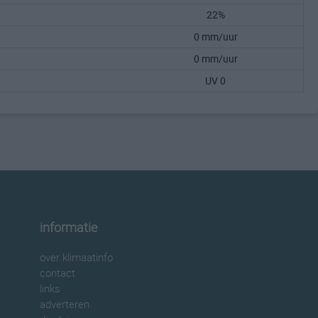
22%
0 mm/uur
0 mm/uur
UV 0
informatie
over klimaatinfo
contact
links
adverteren