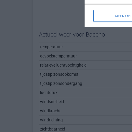
MEER OPT
Actueel weer voor Baceno
temperatuur
gevoelstemperatuur
relatieve luchtvochtigheid
tijdstip zonsopkomst
tijdstip zonsondergang
luchtdruk
windsnelheid
windkracht
windrichting
zichtbaarheid