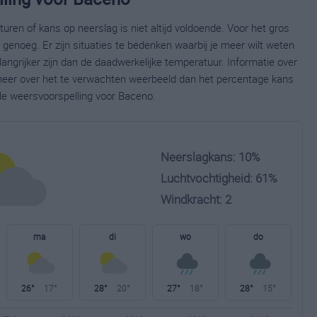
ren of kans op neerslag is niet altijd voldoende. Voor het gros
enoeg. Er zijn situaties te bedenken waarbij je meer wilt weten
ngrijker zijn dan de daadwerkelijke temperatuur. Informatie over
eer over het te verwachten weerbeeld dan het percentage kans
ide weersvoorspelling voor Baceno.
Neerslagkans: 10%
Luchtvochtigheid: 61%
Windkracht: 2
ma
di
wo
do
26°
17°
28°
20°
27°
18°
28°
15°