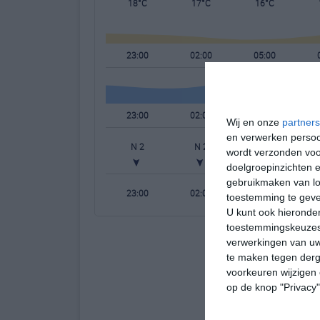
18°C
17°C
16°C
23:00
02:00
05:00
23:00
02:00
05:00
Wij en onze
partners
en verwerken persoon
N 2
N 2
N 2
wordt verzonden voo
doelgroepinzichten e
gebruikmaken van loc
23:00
02:00
05:00
toestemming te gev
U kunt ook hieronder
toestemmingskeuzes 
verwerkingen van uw
te maken tegen derge
voorkeuren wijzigen 
op de knop "Privacy