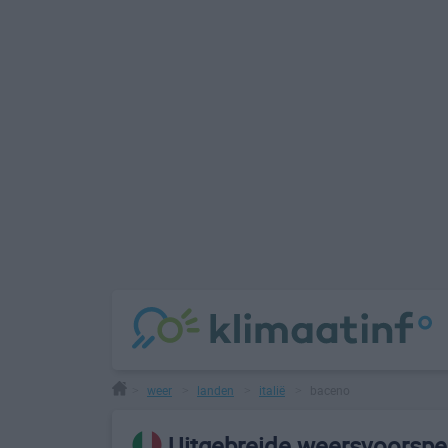
weer
landen
italië
baceno
>
>
>
>
Uitgebreide weersvoorspe