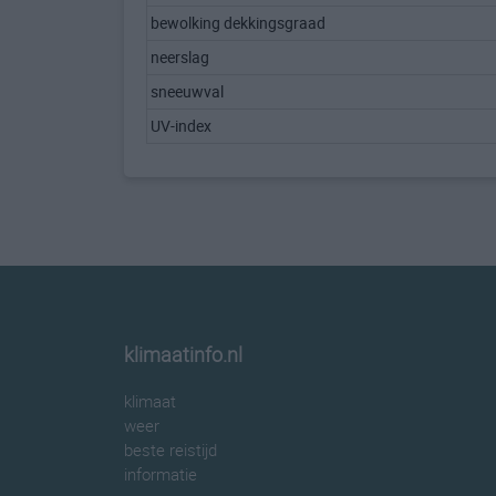
bewolking dekkingsgraad
neerslag
sneeuwval
UV-index
klimaatinfo.nl
klimaat
weer
beste reistijd
informatie