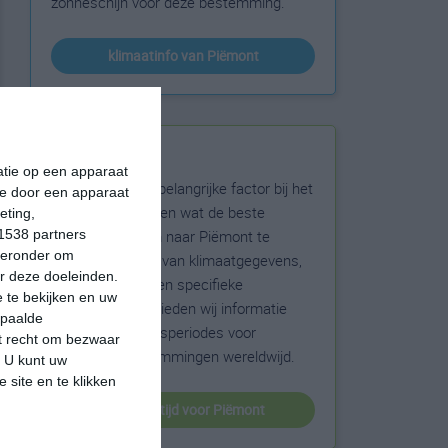
zonneschijn voor deze bestemming.
klimaatinfo van Piëmont
Beste reistijd
matie op een apparaat
Het weer is een belangrijke factor bij het
ie door een apparaat
reizen. Wil je weten wat de beste
eting,
maanden zijn om naar Piëmont te
1538 partners
hieronder om
reizen? Op basis van klimaatgegevens,
r deze doeleinden.
weersextremen en specifieke
 te bekijken en uw
weerinformatie bieden wij informatie
epaalde
over de beste reisperiodes voor
et recht om bezwaar
duizenden bestemmingen wereldwijd.
. U kunt uw
 site en te klikken
beste reistijd voor Piëmont