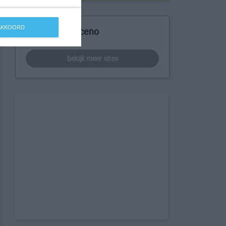
 AKKOORD
Meer over Baceno
bekijk meer sites