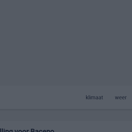
klimaat
weer
lling voor Baceno