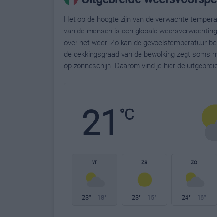
Het op de hoogte zijn van de verwachte temperatu
van de mensen is een globale weersverwachting g
over het weer. Zo kan de gevoelstemperatuur bela
de dekkingsgraad van de bewolking zegt soms m
op zonneschijn. Daarom vind je hier de uitgebre
21
°C
vr
za
zo
23°
18°
23°
15°
24°
16°