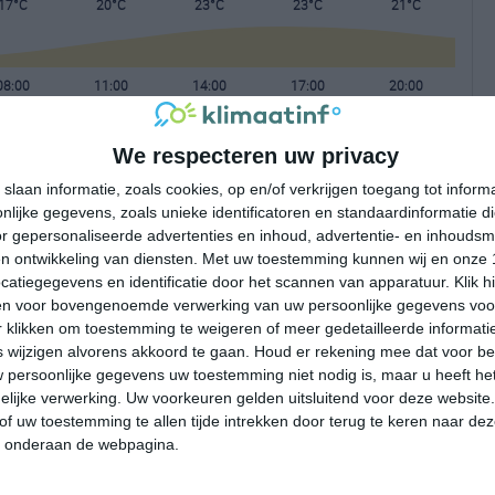
17°C
20°C
23°C
23°C
21°C
08:00
11:00
14:00
17:00
20:00
We respecteren uw privacy
08:00
11:00
14:00
17:00
20:00
slaan informatie, zoals cookies, op en/of verkrijgen toegang tot infor
lijke gegevens, zoals unieke identificatoren en standaardinformatie d
N 1
ZZW 2
Z 2
ZZW 2
ZZW 2
r gepersonaliseerde advertenties en inhoud, advertentie- en inhoudsm
n ontwikkeling van diensten.
Met uw toestemming kunnen wij en onze 
atiegegevens en identificatie door het scannen van apparatuur. Klik 
08:00
11:00
14:00
17:00
20:00
en voor bovengenoemde verwerking van uw persoonlijke gegevens voo
 klikken om toestemming te weigeren of meer gedetailleerde informatie
wijzigen alvorens akkoord te gaan.
Houd er rekening mee dat voor b
 persoonlijke gegevens uw toestemming niet nodig is, maar u heeft h
lijke verwerking. Uw voorkeuren gelden uitsluitend voor deze website
of uw toestemming te allen tijde intrekken door terug te keren naar deze
" onderaan de webpagina.