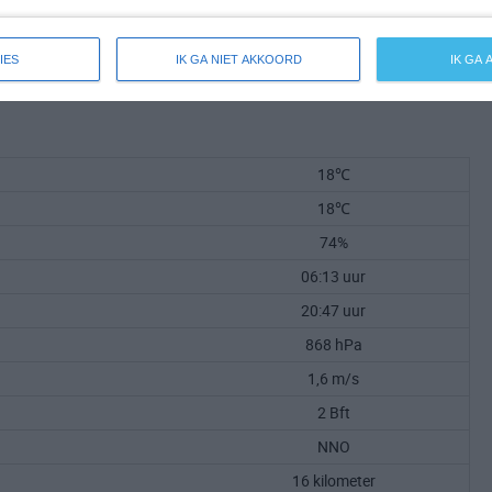
IES
IK GA NIET AKKOORD
IK GA
18℃
18℃
74%
06:13 uur
20:47 uur
868 hPa
1,6 m/s
2 Bft
NNO
16 kilometer