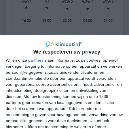
ONO 3
O 2
WZW 2
WZW 2
WZW 2
W
16:00
19:00
22:00
01:00
04:00
07
bekijk de uitgebreide weersverwachting voor Ascoli
We respecteren uw privacy
Piceno
Wij en onze
partners
slaan informatie, zoals cookies, op en/of
verkrijgen toegang tot informatie op een apparaat en verwerken
Op basis van de langjarige klimaatstatistieken, bepaalde
persoonlijke gegevens, zoals unieke identificatoren en
weerpatronen en specifieke gebeurtenissen kan een
standaardinformatie die door een apparaat wordt verzonden
gemiddeld weerbeeld per maand samengesteld worden.
voor gepersonaliseerde advertenties en inhoud, advertentie- en
inhoudsmeting, doelgroepinzichten en ontwikkeling van
Het weer in januari
diensten.
Met uw toestemming kunnen wij en onze 1538
partners gebruikmaken van locatiegegevens en identificatie
In de maand januari ligt de gemiddelde
door het scannen van apparatuur. Klik hieronder om
maximumtemperatuur in Ascoli Piceno rond de 9 graden
toestemming te geven voor bovengenoemde verwerking van uw
Celsius. De gemiddelde minimumtemperatuur komt in
persoonlijke gegevens voor deze doeleinden. U kunt ook
hieronder klikken om toestemming te weigeren of meer
januari uit op 2 graden. Het aantal uren dat de zon