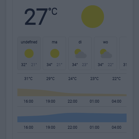
27
N
°C
L
W
undefined
ma
di
wo
do
32°
21°
34°
21°
34°
23°
34°
22°
31°
21°
31°C
29°C
24°C
23°C
22°C
22
16:00
19:00
22:00
01:00
04:00
07
16:00
19:00
22:00
01:00
04:00
07