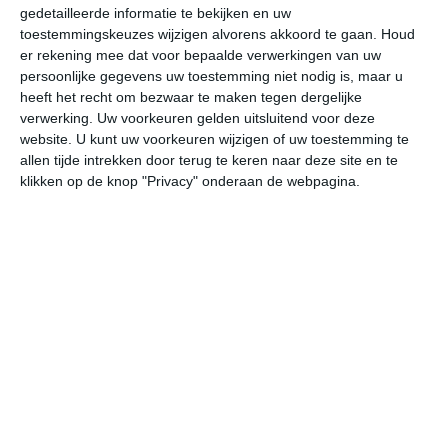
gedetailleerde informatie te bekijken en uw
zichtbaar is ligt in januari op deze bestemming rond de 3
toestemmingskeuzes wijzigen alvorens akkoord te gaan.
Houd
uur per dag. Binnen de hele maand valt er gedurende
er rekening mee dat voor bepaalde verwerkingen van uw
ongeveer 11 dagen neerslag. Als je kijkt naar de
persoonlijke gegevens uw toestemming niet nodig is, maar u
langjarige gemiddeldes dan zorgt dat voor een redelijke
heeft het recht om bezwaar te maken tegen dergelijke
hoeveelheid neerslag gedurende deze maand.
verwerking. Uw voorkeuren gelden uitsluitend voor deze
website. U kunt uw voorkeuren wijzigen of uw toestemming te
Het weer in februari
allen tijde intrekken door terug te keren naar deze site en te
klikken op de knop "Privacy" onderaan de webpagina.
In de maand februari ligt de gemiddelde
maximumtemperatuur in Ascoli Piceno rond de 11
graden Celsius. De gemiddelde minimumtemperatuur
komt in februari uit op 3 graden. Het aantal uren dat de
zon zichtbaar is ligt in februari op deze bestemming rond
de 4 uur per dag. Binnen de hele maand valt er
gedurende ongeveer 11 dagen neerslag. Als je kijkt naar
de langjarige gemiddeldes dan zorgt dat voor niet zoveel
neerslag deze maand.
Het weer in maart