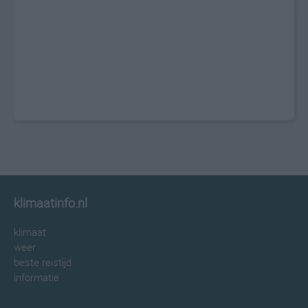
klimaatinfo.nl
klimaat
weer
beste reistijd
informatie