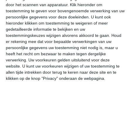
door het scannen van apparatuur. Klik hieronder om
toestemming te geven voor bovengenoemde verwerking van uw
30°
19°
27°
18°
24°
16°
26°
17°
26°
19°
persoonlijke gegevens voor deze doeleinden. U kunt ook
hieronder klikken om toestemming te weigeren of meer
29°C
24°C
22°C
20°C
19°C
24
gedetailleerde informatie te bekijken en uw
toestemmingskeuzes wijzigen alvorens akkoord te gaan.
Houd
er rekening mee dat voor bepaalde verwerkingen van uw
persoonlijke gegevens uw toestemming niet nodig is, maar u
18:00
21:00
00:00
03:00
06:00
09
heeft het recht om bezwaar te maken tegen dergelijke
verwerking. Uw voorkeuren gelden uitsluitend voor deze
website. U kunt uw voorkeuren wijzigen of uw toestemming te
allen tijde intrekken door terug te keren naar deze site en te
18:00
21:00
00:00
03:00
06:00
09
klikken op de knop "Privacy" onderaan de webpagina.
ZW 2
OZO 2
NO 2
ONO 2
ONO 2
NO
18:00
21:00
00:00
03:00
06:00
09