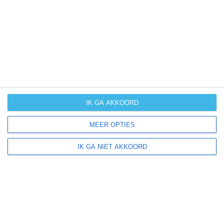
UV-index
UV 4
Artogne ligt in:
Europa
Italië
IK GA AKKOORD
MEER OPTIES
Klimaatinfo van Italië
IK GA NIET AKKOORD
Het actuele weer en de weersvoorspelling voor de
komende dagen of weken zeggen niets over hoe het
weer in andere maanden kan zijn. Wil je een indicatie
hebben van hoe het weer gemiddeld is in Italië?
Daarvoor hebben wij handige klimaatinfo over Italië.
Bekijk de gemiddelde temperaturen, de kans op regen of