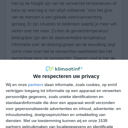
Het op de hoogte zijn van de verwachte temperaturen of
kans op neerslag is niet altijd voldoende. Voor het gros
van de mensen is een globale weersverwachting
genoeg. Er zijn situaties te bedenken waarbij je meer wilt
weten over het weer. Zo kan de gevoelstemperatuur
belangrijker zijn dan de daadwerkelijke temperatuur.
Informatie over de dekkingsgraad van de bewolking zegt
soms meer over het te verwachten weerbeeld dan het
percentage kans op zonneschijn. Daarom vind je hier de
uitgebreide weersvoorspelling voor Artogne.
We respecteren uw privacy
Wij en onze
partners
slaan informatie, zoals cookies, op en/of
25
N
°C
verkrijgen toegang tot informatie op een apparaat en verwerken
persoonlijke gegevens, zoals unieke identificatoren en
L
standaardinformatie die door een apparaat wordt verzonden
W
voor gepersonaliseerde advertenties en inhoud, advertentie- en
inhoudsmeting, doelgroepinzichten en ontwikkeling van
diensten.
Met uw toestemming kunnen wij en onze 1538
do
vr
za
zo
ma
partners gebruikmaken van locatiegegevens en identificatie