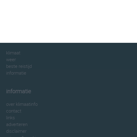
klimaatinfo.nl
klimaat
weer
beste reistijd
informatie
informatie
over klimaatinfo
contact
links
adverteren
disclaimer