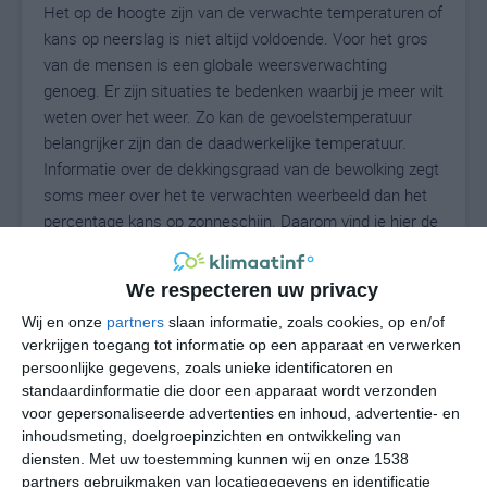
Het op de hoogte zijn van de verwachte temperaturen of
kans op neerslag is niet altijd voldoende. Voor het gros
van de mensen is een globale weersverwachting
genoeg. Er zijn situaties te bedenken waarbij je meer wilt
weten over het weer. Zo kan de gevoelstemperatuur
belangrijker zijn dan de daadwerkelijke temperatuur.
Informatie over de dekkingsgraad van de bewolking zegt
soms meer over het te verwachten weerbeeld dan het
percentage kans op zonneschijn. Daarom vind je hier de
uitgebreide weersvoorspelling voor Arcisate.
We respecteren uw privacy
Wij en onze
partners
slaan informatie, zoals cookies, op en/of
26
N
°C
verkrijgen toegang tot informatie op een apparaat en verwerken
persoonlijke gegevens, zoals unieke identificatoren en
L
standaardinformatie die door een apparaat wordt verzonden
W
voor gepersonaliseerde advertenties en inhoud, advertentie- en
inhoudsmeting, doelgroepinzichten en ontwikkeling van
diensten.
Met uw toestemming kunnen wij en onze 1538
za
zo
ma
di
wo
partners gebruikmaken van locatiegegevens en identificatie