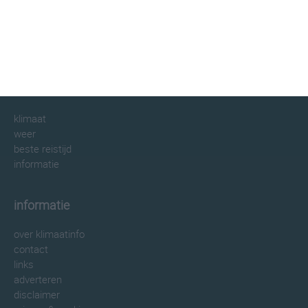
klimaatinfo.nl
klimaat
weer
beste reistijd
informatie
informatie
over klimaatinfo
contact
links
adverteren
disclaimer