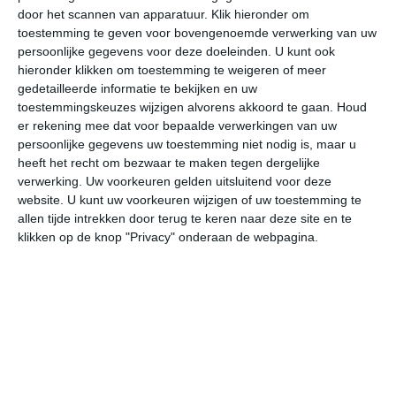
door het scannen van apparatuur. Klik hieronder om
toestemming te geven voor bovengenoemde verwerking van uw
30°
21°
32°
21°
32°
21°
32°
22°
30°
21°
persoonlijke gegevens voor deze doeleinden. U kunt ook
hieronder klikken om toestemming te weigeren of meer
28°C
24°C
22°C
21°C
22°C
27
gedetailleerde informatie te bekijken en uw
toestemmingskeuzes wijzigen alvorens akkoord te gaan.
Houd
er rekening mee dat voor bepaalde verwerkingen van uw
persoonlijke gegevens uw toestemming niet nodig is, maar u
20:00
23:00
02:00
05:00
08:00
11
heeft het recht om bezwaar te maken tegen dergelijke
verwerking. Uw voorkeuren gelden uitsluitend voor deze
website. U kunt uw voorkeuren wijzigen of uw toestemming te
allen tijde intrekken door terug te keren naar deze site en te
20:00
23:00
02:00
05:00
08:00
11
klikken op de knop "Privacy" onderaan de webpagina.
ZW 1
OZO 1
NNO 1
NNW 1
NNW 1
ZZ
20:00
23:00
02:00
05:00
08:00
11