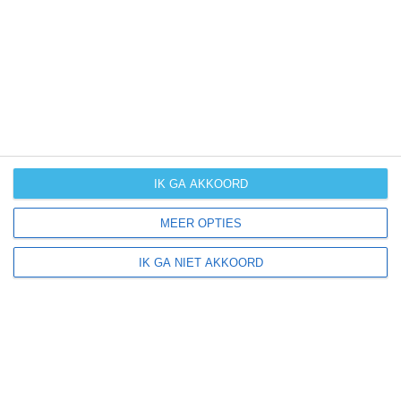
UV-index
UV 2
Arcisate ligt in:
Europa
Italië
IK GA AKKOORD
MEER OPTIES
Klimaatinfo van Italië
IK GA NIET AKKOORD
Het actuele weer en de weersvoorspelling voor de
komende dagen of weken zeggen niets over hoe het
weer in andere maanden kan zijn. Wil je een indicatie
hebben van hoe het weer gemiddeld is in Italië?
Daarvoor hebben wij handige klimaatinfo over Italië.
Bekijk de gemiddelde temperaturen, de kans op regen of