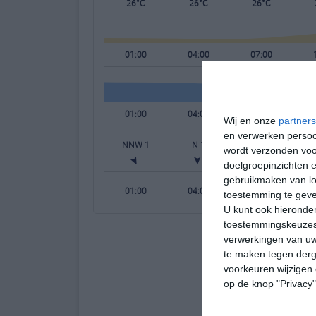
26°C
26°C
26°C
01:00
04:00
07:00
01:00
04:00
07:00
Wij en onze
partners
en verwerken persoon
NNW 1
N 1
ZZO 1
wordt verzonden voo
doelgroepinzichten e
gebruikmaken van loc
01:00
04:00
07:00
toestemming te gev
U kunt ook hieronder
toestemmingskeuzes 
verwerkingen van uw
te maken tegen derge
voorkeuren wijzigen 
op de knop "Privacy