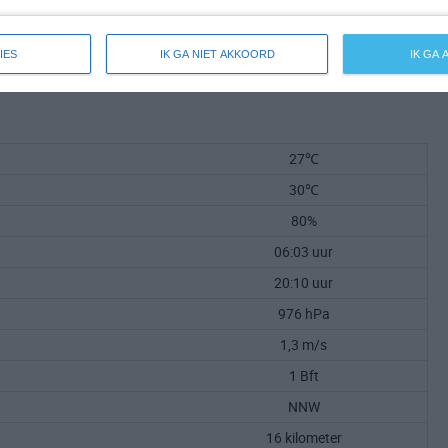
IES
IK GA NIET AKKOORD
IK GA
27℃
30℃
80%
06:03 uur
20:10 uur
976 hPa
1,3 m/s
1 Bft
NNW
16 kilometer