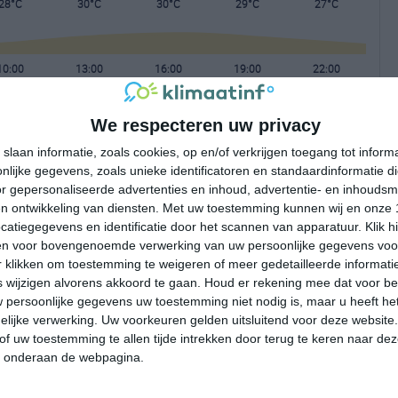
28°C
30°C
30°C
29°C
27°C
10:00
13:00
16:00
19:00
22:00
We respecteren uw privacy
10:00
13:00
16:00
19:00
22:00
slaan informatie, zoals cookies, op en/of verkrijgen toegang tot infor
lijke gegevens, zoals unieke identificatoren en standaardinformatie d
ZW 1
WZW 2
WNW 3
NW 2
NNW 2
r gepersonaliseerde advertenties en inhoud, advertentie- en inhoudsm
n ontwikkeling van diensten.
Met uw toestemming kunnen wij en onze 
atiegegevens en identificatie door het scannen van apparatuur. Klik 
10:00
13:00
16:00
19:00
22:00
en voor bovengenoemde verwerking van uw persoonlijke gegevens voo
 klikken om toestemming te weigeren of meer gedetailleerde informatie
wijzigen alvorens akkoord te gaan.
Houd er rekening mee dat voor b
 persoonlijke gegevens uw toestemming niet nodig is, maar u heeft h
lijke verwerking. Uw voorkeuren gelden uitsluitend voor deze website
of uw toestemming te allen tijde intrekken door terug te keren naar deze
" onderaan de webpagina.