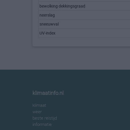
bewolking dekkingsgraad
neerslag
sneeuwval
UV-index
klimaatinfo.nl
klimaat
weer
beste reistijd
informatie