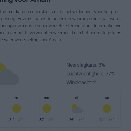
ren of kans op neerslag is niet altijd voldoende. Voor het gros
enoeg. Er zijn situaties te bedenken waarbij je meer wilt weten
ngrijker zijn dan de daadwerkelijke temperatuur. Informatie over
eer over het te verwachten weerbeeld dan het percentage kans
de weersvoorspelling voor Amalfi.
Neerslagkans: 3%
Luchtvochtigheid: 77%
Windkracht: 2
zo
ma
di
wo
31°
27°
32°
29°
34°
27°
33°
27°