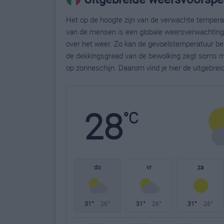
Het op de hoogte zijn van de verwachte temperatu
van de mensen is een globale weersverwachting g
over het weer. Zo kan de gevoelstemperatuur bela
de dekkingsgraad van de bewolking zegt soms m
op zonneschijn. Daarom vind je hier de uitgebrei
28
°C
do
vr
za
31°
26°
31°
26°
31°
26°