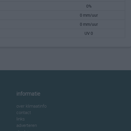
0%
0 mm/uur
0 mm/uur
UV 0
informatie
over klimaatinfo
contact
links
adverteren