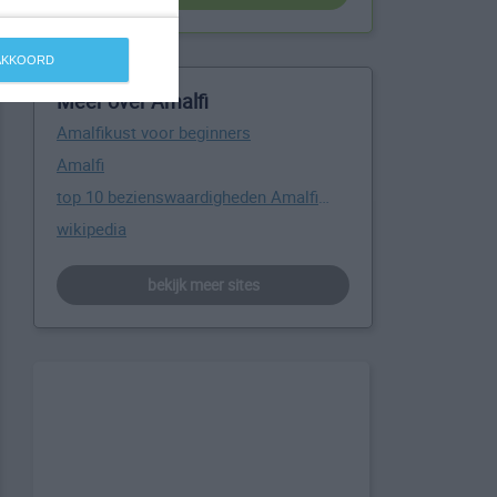
 AKKOORD
Meer over Amalfi
Amalfikust voor beginners
Amalfi
top 10 bezienswaardigheden Amalfikust
wikipedia
bekijk meer sites