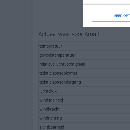
MEER OPT
Actueel weer voor Amalfi
temperatuur
gevoelstemperatuur
relatieve luchtvochtigheid
tijdstip zonsopkomst
tijdstip zonsondergang
luchtdruk
windsnelheid
windkracht
windrichting
zichtbaarheid