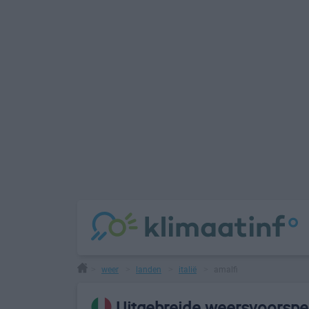
weer
landen
italië
amalfi
>
>
>
>
Uitgebreide weersvoorspel