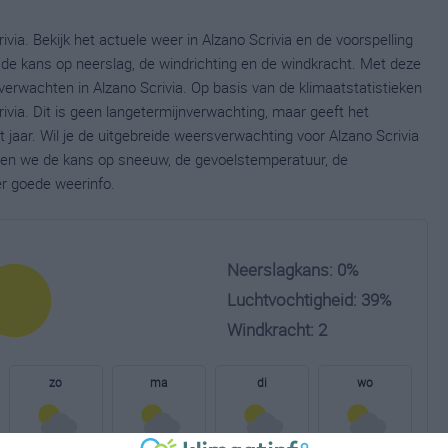
via. Bekijk het actuele weer in Alzano Scrivia en de voorspelling
de kans op neerslag, de windrichting en de windkracht. Met deze
verwachten in Alzano Scrivia. Op basis van de klimaatstatistieken
ivia. Dit is geen langetermijnverwachting, maar geeft het
jaar. Wil je de uitgebreide weersverwachting voor Alzano Scrivia
nen we de kans op sneeuw, de gevoelstemperatuur, de
er goede weerinfo.
Neerslagkans: 0%
Luchtvochtigheid: 39%
Windkracht: 2
zo
ma
di
wo