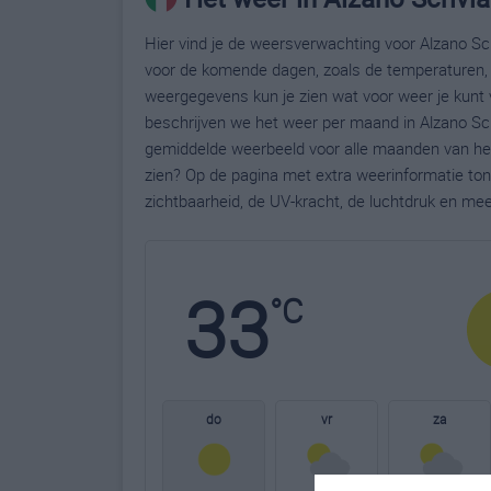
Hier vind je de weersverwachting voor Alzano Scri
voor de komende dagen, zoals de temperaturen, 
weergegevens kun je zien wat voor weer je kunt 
beschrijven we het weer per maand in Alzano Scr
gemiddelde weerbeeld voor alle maanden van het 
zien? Op de pagina met extra weerinformatie to
zichtbaarheid, de UV-kracht, de luchtdruk en me
33
°C
do
vr
za