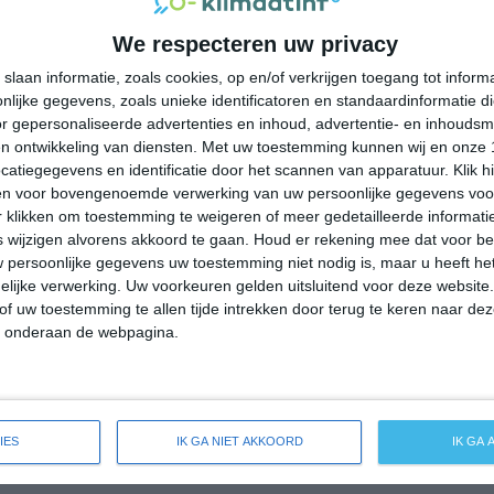
34°
22°
36°
23°
37°
24°
37°
20°
We respecteren uw privacy
23°C
27°C
32°C
35°C
34°C
slaan informatie, zoals cookies, op en/of verkrijgen toegang tot infor
lijke gegevens, zoals unieke identificatoren en standaardinformatie d
r gepersonaliseerde advertenties en inhoud, advertentie- en inhoudsm
06:00
09:00
12:00
15:00
18:00
n ontwikkeling van diensten.
Met uw toestemming kunnen wij en onze 
atiegegevens en identificatie door het scannen van apparatuur. Klik 
en voor bovengenoemde verwerking van uw persoonlijke gegevens voo
 klikken om toestemming te weigeren of meer gedetailleerde informatie
06:00
09:00
12:00
15:00
18:00
wijzigen alvorens akkoord te gaan.
Houd er rekening mee dat voor b
 persoonlijke gegevens uw toestemming niet nodig is, maar u heeft h
ZZW 1
ZW 2
ONO 3
ONO 3
OZO 3
lijke verwerking. Uw voorkeuren gelden uitsluitend voor deze website
of uw toestemming te allen tijde intrekken door terug te keren naar deze
" onderaan de webpagina.
06:00
09:00
12:00
15:00
18:00
e weersverwachting voor Alzano Scrivia
IES
IK GA NIET AKKOORD
IK GA