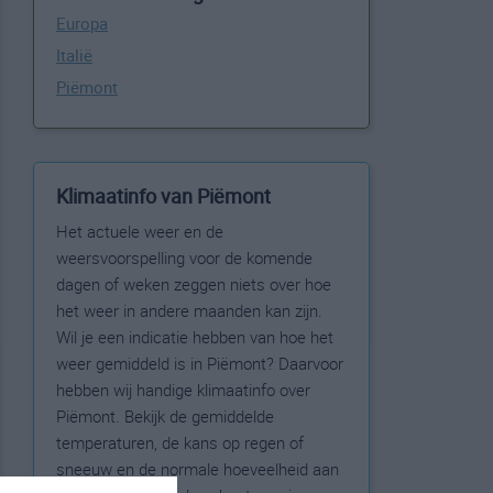
Europa
Italië
Piëmont
Klimaatinfo van Piëmont
Het actuele weer en de
weersvoorspelling voor de komende
dagen of weken zeggen niets over hoe
het weer in andere maanden kan zijn.
Wil je een indicatie hebben van hoe het
weer gemiddeld is in Piëmont? Daarvoor
hebben wij handige klimaatinfo over
Piëmont. Bekijk de gemiddelde
temperaturen, de kans op regen of
sneeuw en de normale hoeveelheid aan