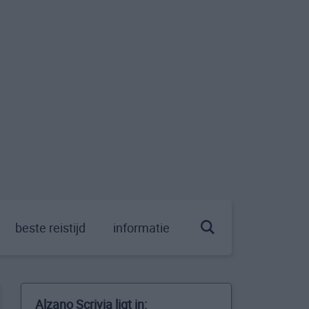
beste reistijd
informatie
Alzano Scrivia ligt in: