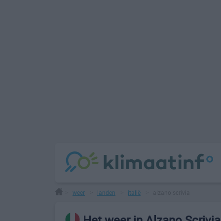
weer
landen
italië
alzano scrivia
>
>
>
>
Het weer in Alzano Scrivia