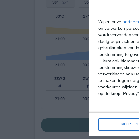
38°
27°
36°
23°
32°
21°
30°C
27°C
25°C
Wij en onze
partners
en verwerken persoon
wordt verzonden voo
21:00
00:00
03:00
doelgroepinzichten e
gebruikmaken van loc
toestemming te gev
U kunt ook hieronder
21:00
00:00
03:00
toestemmingskeuzes 
verwerkingen van uw
ZZW 3
ZW 2
ZW 2
te maken tegen derge
voorkeuren wijzigen 
op de knop "Privacy
21:00
00:00
03:00
bekijk de uitgebreid
MEER OPT