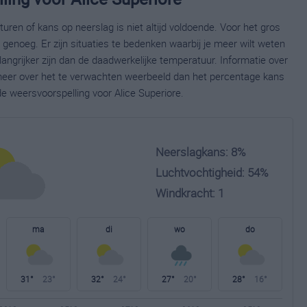
ren of kans op neerslag is niet altijd voldoende. Voor het gros
enoeg. Er zijn situaties te bedenken waarbij je meer wilt weten
ngrijker zijn dan de daadwerkelijke temperatuur. Informatie over
eer over het te verwachten weerbeeld dan het percentage kans
de weersvoorspelling voor Alice Superiore.
Neerslagkans: 8%
Luchtvochtigheid: 54%
Windkracht: 1
ma
di
wo
do
31°
23°
32°
24°
27°
20°
28°
16°