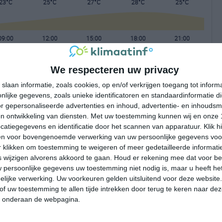
23°C
25°C
27°C
28°C
25°C
09:00
12:00
15:00
18:00
21:00
We respecteren uw privacy
09:00
12:00
15:00
18:00
21:00
slaan informatie, zoals cookies, op en/of verkrijgen toegang tot infor
lijke gegevens, zoals unieke identificatoren en standaardinformatie d
Z 1
ZO 2
ZO 2
ZZO 2
N 1
r gepersonaliseerde advertenties en inhoud, advertentie- en inhoudsm
n ontwikkeling van diensten.
Met uw toestemming kunnen wij en onze 
atiegegevens en identificatie door het scannen van apparatuur. Klik 
09:00
12:00
15:00
18:00
21:00
en voor bovengenoemde verwerking van uw persoonlijke gegevens voo
 klikken om toestemming te weigeren of meer gedetailleerde informatie
wijzigen alvorens akkoord te gaan.
Houd er rekening mee dat voor b
 persoonlijke gegevens uw toestemming niet nodig is, maar u heeft h
lijke verwerking. Uw voorkeuren gelden uitsluitend voor deze website
of uw toestemming te allen tijde intrekken door terug te keren naar deze
" onderaan de webpagina.