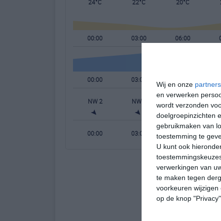
24°C
22°C
20°C
00:00
03:00
06:00
00:00
03:00
06:00
Wij en onze
partners
en verwerken persoon
NW 2
NW 1
NW 1
wordt verzonden voo
doelgroepinzichten e
gebruikmaken van loc
00:00
03:00
06:00
toestemming te gev
U kunt ook hieronder
toestemmingskeuzes 
verwerkingen van uw
te maken tegen derge
voorkeuren wijzigen 
op de knop "Privacy