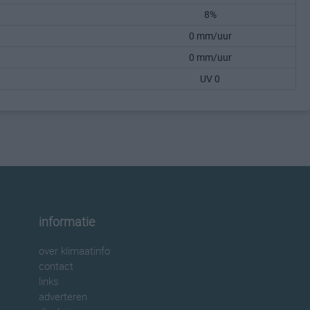
8%
0 mm/uur
0 mm/uur
UV 0
informatie
over klimaatinfo
contact
links
adverteren