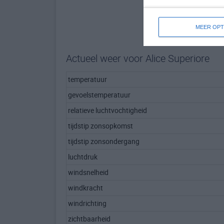
MEER OPT
Actueel weer voor Alice Superiore
temperatuur
gevoelstemperatuur
relatieve luchtvochtigheid
tijdstip zonsopkomst
tijdstip zonsondergang
luchtdruk
windsnelheid
windkracht
windrichting
zichtbaarheid