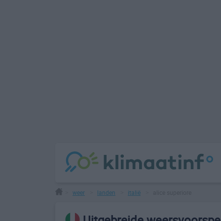
weer
landen
italië
alice superiore
>
>
>
>
Uitgebreide weersvoorspel