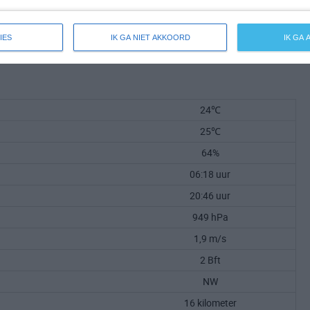
IES
IK GA NIET AKKOORD
IK GA
24℃
25℃
64%
06:18 uur
20:46 uur
949 hPa
1,9 m/s
2 Bft
NW
16 kilometer