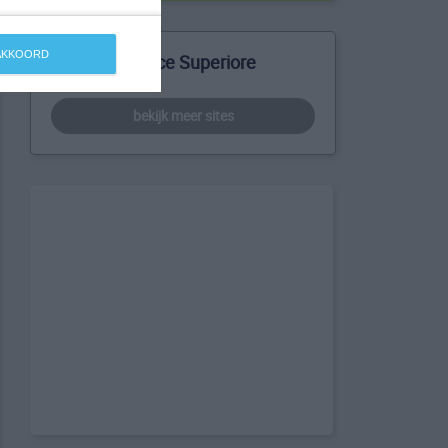
 AKKOORD
Meer over Alice Superiore
bekijk meer sites