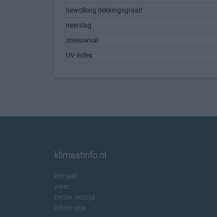
bewolking dekkingsgraad
neerslag
sneeuwval
UV-index
klimaatinfo.nl
klimaat
weer
beste reistijd
informatie