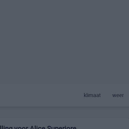
klimaat
weer
ling voor Alice Superiore