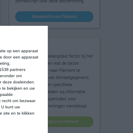
zonneschijn voor deze bestemming.
klimaatinfo van Piëmont
Beste reistijd
matie op een apparaat
Het weer is een belangrijke factor bij het
ie door een apparaat
reizen. Wil je weten wat de beste
eting,
maanden zijn om naar Piëmont te
1538 partners
hieronder om
reizen? Op basis van klimaatgegevens,
r deze doeleinden.
weersextremen en specifieke
 te bekijken en uw
weerinformatie bieden wij informatie
epaalde
over de beste reisperiodes voor
et recht om bezwaar
duizenden bestemmingen wereldwijd.
. U kunt uw
 site en te klikken
beste reistijd voor Piëmont