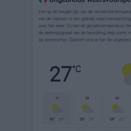
Het op de hoogte zijn van de verwachte temperatu
van de mensen is een globale weersverwachting g
over het weer. Zo kan de gevoelstemperatuur bela
de dekkingsgraad van de bewolking zegt soms m
op zonneschijn. Daarom vind je hier de uitgebrei
27
°C
vr
za
zo
30°
24°
28°
20°
29°
22°