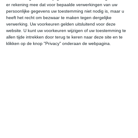
er rekening mee dat voor bepaalde verwerkingen van uw
persoonlijke gegevens uw toestemming niet nodig is, maar u
za
zo
ma
di
wo
heeft het recht om bezwaar te maken tegen dergelijke
verwerking. Uw voorkeuren gelden uitsluitend voor deze
website. U kunt uw voorkeuren wijzigen of uw toestemming te
allen tijde intrekken door terug te keren naar deze site en te
30°
21°
29°
22°
29°
22°
30°
22°
29°
22°
klikken op de knop "Privacy" onderaan de webpagina.
26°C
24°C
23°C
22°C
22°C
24
19:00
22:00
01:00
04:00
07:00
10
19:00
22:00
01:00
04:00
07:00
10
WNW 1
W 2
WNW 1
WNW 2
WNW 2
W
19:00
22:00
01:00
04:00
07:00
10