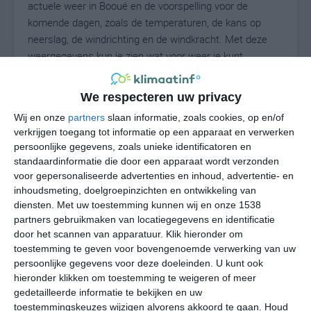
actuele weer in Booué en de voorspelling voor de
komende dagen, zoals de temperaturen, de kans op
neerslag, de windrichting en de windkracht. Met deze
weergegevens kun je zien wat voor weer je kunt
verwachten in Booué. Op basis van de
klimaatstatistieken beschrijven we het weer per maand
We respecteren uw privacy
in Booué. Dit is geen langetermijnverwachting, maar
Wij en onze
partners
slaan informatie, zoals cookies, op en/of
geeft het gemiddelde weerbeeld voor alle maanden van
verkrijgen toegang tot informatie op een apparaat en verwerken
het jaar. Wil je de uitgebreide weersverwachting voor
persoonlijke gegevens, zoals unieke identificatoren en
Booué zien? Op de pagina met extra weerinformatie
standaardinformatie die door een apparaat wordt verzonden
tonen we de kans op sneeuw, de gevoelstemperatuur,
voor gepersonaliseerde advertenties en inhoud, advertentie- en
de zichtbaarheid, de UV-kracht, de luchtdruk en meer
inhoudsmeting, doelgroepinzichten en ontwikkeling van
goede weerinfo.
diensten.
Met uw toestemming kunnen wij en onze 1538
partners gebruikmaken van locatiegegevens en identificatie
door het scannen van apparatuur. Klik hieronder om
toestemming te geven voor bovengenoemde verwerking van uw
25
persoonlijke gegevens voor deze doeleinden. U kunt ook
N
°C
hieronder klikken om toestemming te weigeren of meer
L
gedetailleerde informatie te bekijken en uw
W
toestemmingskeuzes wijzigen alvorens akkoord te gaan.
Houd