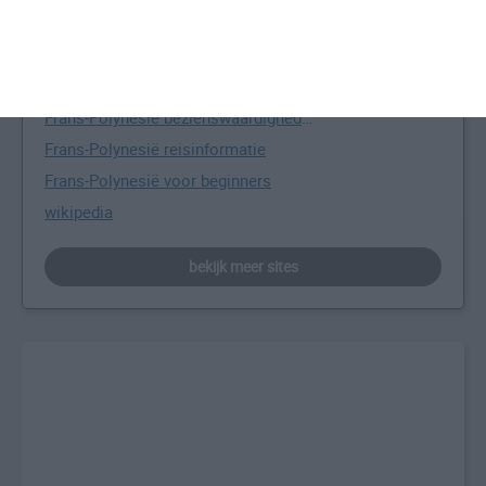
Meer over Frans-Polynesië
Frans-Polynesië informatie
Frans-Polynesië bezienswaardigheden
Frans-Polynesië reisinformatie
Frans-Polynesië voor beginners
wikipedia
bekijk meer sites