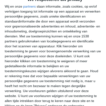
>
Afaahiti
Wij en onze
partners
slaan informatie, zoals cookies, op en/of
verkrijgen toegang tot informatie op een apparaat en verwerken
>
Afareaitu
persoonlijke gegevens, zoals unieke identificatoren en
standaardinformatie die door een apparaat wordt verzonden
>
Anau
voor gepersonaliseerde advertenties en inhoud, advertentie- en
>
inhoudsmeting, doelgroepinzichten en ontwikkeling van
Arue
diensten.
Met uw toestemming kunnen wij en onze 1538
>
Atuona
partners gebruikmaken van locatiegegevens en identificatie
door het scannen van apparatuur. Klik hieronder om
>
Bora Bora
toestemming te geven voor bovengenoemde verwerking van uw
persoonlijke gegevens voor deze doeleinden. U kunt ook
>
Faaa
hieronder klikken om toestemming te weigeren of meer
gedetailleerde informatie te bekijken en uw
>
Faanui
toestemmingskeuzes wijzigen alvorens akkoord te gaan.
Houd
er rekening mee dat voor bepaalde verwerkingen van uw
>
Faaone
persoonlijke gegevens uw toestemming niet nodig is, maar u
heeft het recht om bezwaar te maken tegen dergelijke
>
Fakarava
verwerking. Uw voorkeuren gelden uitsluitend voor deze
website. U kunt uw voorkeuren wijzigen of uw toestemming te
>
Fare
allen tijde intrekken door terug te keren naar deze site en te
klikken op de knop "Privacy" onderaan de webpagina.