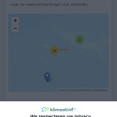
waar we weersverwachtingen voor aanbieden.
+
−
6
38
Leaflet
| ©
OpenStreetMap
contributors
We respecteren uw privacy