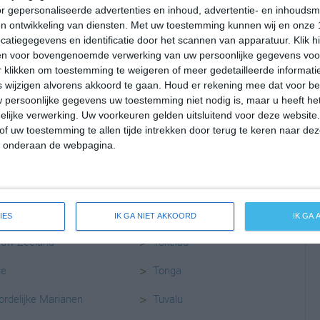
r gepersonaliseerde advertenties en inhoud, advertentie- en inhoudsm
n ontwikkeling van diensten.
Met uw toestemming kunnen wij en onze 
atiegegevens en identificatie door het scannen van apparatuur. Klik 
Leaflet
| ©
OpenStreetMap
contributors
en voor bovengenoemde verwerking van uw persoonlijke gegevens voo
 klikken om toestemming te weigeren of meer gedetailleerde informatie
wijzigen alvorens akkoord te gaan.
Houd er rekening mee dat voor b
 persoonlijke gegevens uw toestemming niet nodig is, maar u heeft h
lijke verwerking. Uw voorkeuren gelden uitsluitend voor deze website
>
shalleilanden
Papoea-Nieuw-Guinea
of uw toestemming te allen tijde intrekken door terug te keren naar deze
" onderaan de webpagina.
>
cronesia
Pitcairneilanden
>
uru
Salomonseilanden
>
euw-Caledonië
Samoa
IES
IK GA NIET AKKOORD
IK GA
>
euw-Zeeland
Tokelau
>
ue
Tonga
>
rdelijke Marianen
Tuvalu