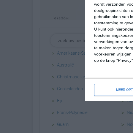
wordt verzonden voo
doelgroepinzichten e
gebruikmaken van loc
toestemming te gev
U kunt ook hieronder
toestemmingskeuzes 
verwerkingen van uw
te maken tegen derge
>
>
Amerikaans-Samoa
Mar
voorkeuren wijzigen 
op de knop "Privacy
>
>
Australië
Mi
>
>
Christmaseiland
Na
>
>
Cookeilanden
Ni
MEER OPT
>
>
Fiji
Ni
>
>
Frans-Polynesië
Ni
>
>
Guam
Noo