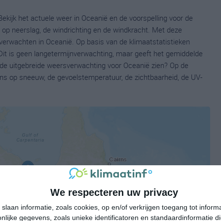
ekijk het actuele weer in Oceanië en de voorspelling voor de
op neerslag, de windrichting en de windkracht. Met deze
verwachten in Oceanië. Op basis van de klimaatstatistieken
Dit is geen langetermijnverwachting, maar geeft het gemiddelde
e de uitgebreide weersverwachting voor Oceanië zien? Op de
ns op sneeuw, de gevoelstemperatuur, de zichtbaarheid, de UV-
We respecteren uw privacy
slaan informatie, zoals cookies, op en/of verkrijgen toegang tot infor
lijke gegevens, zoals unieke identificatoren en standaardinformatie d