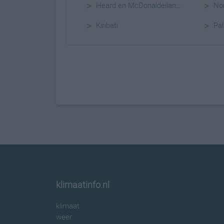
>
>
Heard en McDonaldeilanden
Nor
>
>
Kiribati
Pa
klimaatinfo.nl
klimaat
weer