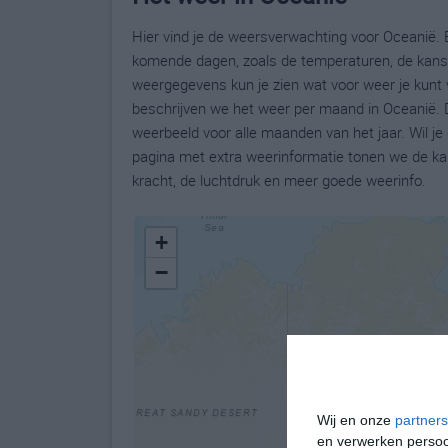
Hier vind je de weersverwachting voor Oceanië. B
komende dagen, zoals de temperaturen, de kans 
weergegevens kun je zien wat voor weer je kunt 
beschrijven we het weer per maand in Oceanië. 
weerbeeld voor alle maanden van het jaar. Wil j
pagina met extra weerinformatie tonen we de ka
kracht, de luchtdruk en meer goede weerinfo.
+
−
Wij en onze
partners
en verwerken persoon