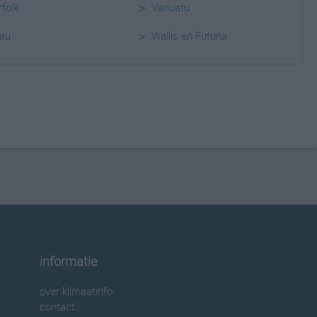
>
folk
Vanuatu
>
lau
Wallis en Futuna
informatie
over klimaatinfo
contact