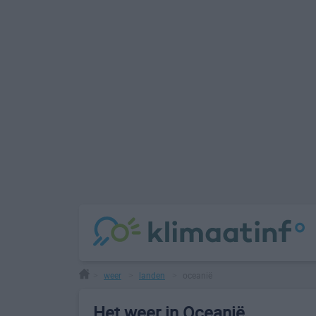
weer
landen
oceanië
>
>
>
Het weer in Oceanië