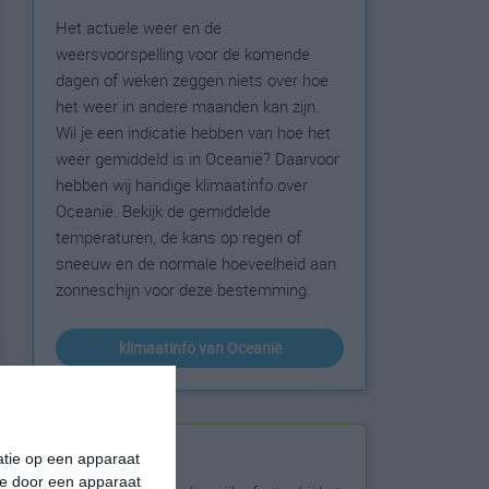
Het actuele weer en de
weersvoorspelling voor de komende
dagen of weken zeggen niets over hoe
het weer in andere maanden kan zijn.
Wil je een indicatie hebben van hoe het
weer gemiddeld is in Oceanië? Daarvoor
hebben wij handige klimaatinfo over
Oceanië. Bekijk de gemiddelde
temperaturen, de kans op regen of
sneeuw en de normale hoeveelheid aan
zonneschijn voor deze bestemming.
klimaatinfo van Oceanië
Beste reistijd
matie op een apparaat
ie door een apparaat