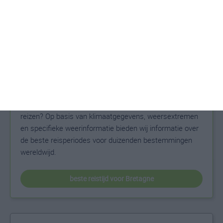
klimaatinfo van Morbihan
Beste reistijd
Het weer is een belangrijke factor bij het reizen. Wil je
weten wat de beste maanden zijn om naar Bretagne te
reizen? Op basis van klimaatgegevens, weersextremen
en specifieke weerinformatie bieden wij informatie over
de beste reisperiodes voor duizenden bestemmingen
wereldwijd.
beste reistijd voor Bretagne