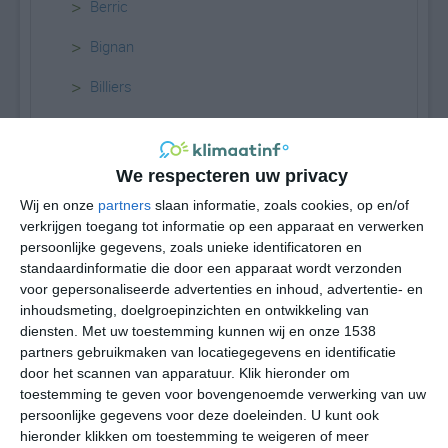
>
Berric
>
Bignan
>
Billiers
>
Brandérion
>
Brech
We respecteren uw privacy
>
Camors
Wij en onze
partners
slaan informatie, zoals cookies, op en/of
verkrijgen toegang tot informatie op een apparaat en verwerken
>
Carnac
persoonlijke gegevens, zoals unieke identificatoren en
standaardinformatie die door een apparaat wordt verzonden
>
Colpo
voor gepersonaliseerde advertenties en inhoud, advertentie- en
inhoudsmeting, doelgroepinzichten en ontwikkeling van
>
Crac'h
diensten.
Met uw toestemming kunnen wij en onze 1538
partners gebruikmaken van locatiegegevens en identificatie
>
Damgan
door het scannen van apparatuur. Klik hieronder om
toestemming te geven voor bovengenoemde verwerking van uw
>
Elven
persoonlijke gegevens voor deze doeleinden. U kunt ook
hieronder klikken om toestemming te weigeren of meer
>
Gourin