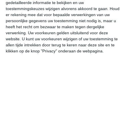
gedetailleerde informatie te bekijken en uw
toestemmingskeuzes wijzigen alvorens akkoord te gaan.
Houd
>
Grand-Champ
er rekening mee dat voor bepaalde verwerkingen van uw
persoonlijke gegevens uw toestemming niet nodig is, maar u
>
Gravinis
heeft het recht om bezwaar te maken tegen dergelijke
verwerking. Uw voorkeuren gelden uitsluitend voor deze
>
Groix
website. U kunt uw voorkeuren wijzigen of uw toestemming te
>
allen tijde intrekken door terug te keren naar deze site en te
Guémené-sur-Scorff
klikken op de knop "Privacy" onderaan de webpagina.
>
Guer
>
Guern
>
Guidel
>
Hennebont
>
Île-aux-Moines
>
Île de Houat
>
Inzinzac-Lochrist