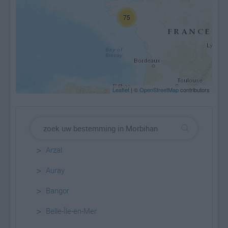
75
Leaflet
| ©
OpenStreetMap
contributors
>
Arzal
>
Auray
>
Bangor
>
Belle-Île-en-Mer