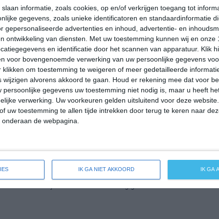
n. Het aantal uren dat de zon zichtbaar is ligt in maart op deze
slaan informatie, zoals cookies, op en/of verkrijgen toegang tot infor
lijke gegevens, zoals unieke identificatoren en standaardinformatie d
le maand valt er gedurende ongeveer 15 dagen neerslag. Als je
r gepersonaliseerde advertenties en inhoud, advertentie- en inhoudsm
dat voor een redelijke hoeveelheid neerslag gedurende deze maand.
n ontwikkeling van diensten.
Met uw toestemming kunnen wij en onze 
atiegegevens en identificatie door het scannen van apparatuur. Klik 
en voor bovengenoemde verwerking van uw persoonlijke gegevens voo
 klikken om toestemming te weigeren of meer gedetailleerde informatie
mperatuur in Lyon rond de 15 graden Celsius. De gemiddelde
wijzigen alvorens akkoord te gaan.
Houd er rekening mee dat voor b
 Het aantal uren dat de zon zichtbaar is ligt in april op deze
 persoonlijke gegevens uw toestemming niet nodig is, maar u heeft h
le maand valt er gedurende ongeveer 15 dagen neerslag. Als je
lijke verwerking. Uw voorkeuren gelden uitsluitend voor deze website
dat voor een redelijke hoeveelheid neerslag gedurende deze maand.
of uw toestemming te allen tijde intrekken door terug te keren naar deze
" onderaan de webpagina.
peratuur in Lyon rond de 19 graden Celsius. De gemiddelde
Het aantal uren dat de zon zichtbaar is ligt in mei op deze
IES
IK GA NIET AKKOORD
IK GA
le maand valt er gedurende ongeveer 16 dagen neerslag. Als je
dat voor een redelijke hoeveelheid neerslag gedurende deze maand.