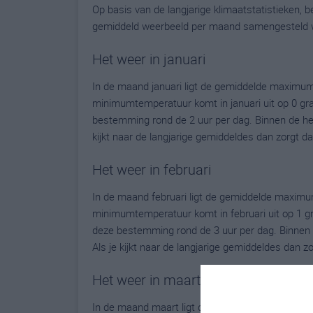
Op basis van de langjarige klimaatstatistieken,
gemiddeld weerbeeld per maand samengesteld 
Het weer in januari
In de maand januari ligt de gemiddelde maximum
minimumtemperatuur komt in januari uit op 0 grad
bestemming rond de 2 uur per dag. Binnen de he
kijkt naar de langjarige gemiddeldes dan zorgt d
Het weer in februari
In de maand februari ligt de gemiddelde maximu
minimumtemperatuur komt in februari uit op 1 grad
deze bestemming rond de 3 uur per dag. Binnen 
Als je kijkt naar de langjarige gemiddeldes dan 
Het weer in maart
In de maand maart ligt de gemiddelde maximumt