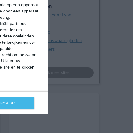
matie op een apparaat
Meer over Lyon
ie door een apparaat
de beste hoteltips voor Lyon
eting,
Lyon in 12 uur
1538 partners
hieronder om
Lyon officiële site
r deze doeleinden.
Lyon top 10 bezienswaardigheden
 te bekijken en uw
epaalde
Lyon voor beginners
et recht om bezwaar
wikipedia
. U kunt uw
 site en te klikken
bekijk meer sites
 AKKOORD