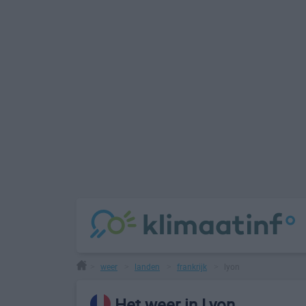
weer
landen
frankrijk
lyon
>
>
>
>
Het weer in Lyon