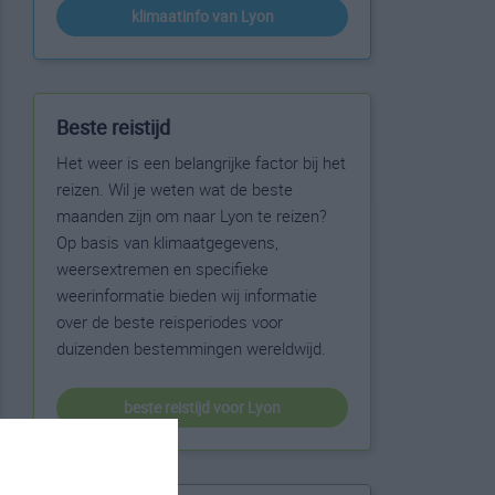
klimaatinfo van Lyon
Beste reistijd
Het weer is een belangrijke factor bij het
reizen. Wil je weten wat de beste
maanden zijn om naar Lyon te reizen?
Op basis van klimaatgegevens,
weersextremen en specifieke
weerinformatie bieden wij informatie
over de beste reisperiodes voor
duizenden bestemmingen wereldwijd.
beste reistijd voor Lyon