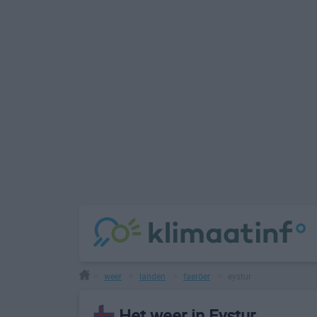
weer
landen
faeröer
eystur
>
>
>
>
Het weer in Eystur