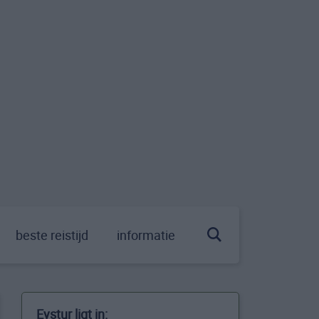
beste reistijd
informatie
Eystur ligt in: