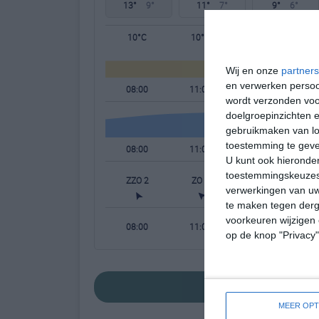
13°
9°
11°
7°
9°
6°
10°C
10°C
10°C
Wij en onze
partners
en verwerken persoon
08:00
11:00
14:00
wordt verzonden voo
doelgroepinzichten e
gebruikmaken van loc
toestemming te gev
08:00
11:00
14:00
U kunt ook hieronder
toestemmingskeuzes 
ZZO 2
ZO 3
WNW 2
verwerkingen van uw
te maken tegen derge
voorkeuren wijzigen 
08:00
11:00
14:00
op de knop "Privacy
bekijk de uitgeb
MEER OPT