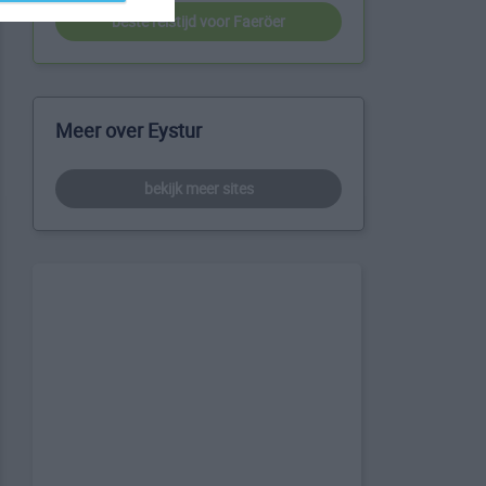
beste reistijd voor Faeröer
Meer over Eystur
bekijk meer sites