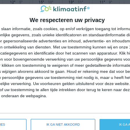
12°
5°
15°
10°
13°
11°
11°
9°
12°C
11°C
9°C
9°C
9°C
We respecteren uw privacy
slaan informatie, zoals cookies, op en/of verkrijgen toegang tot infor
lijke gegevens, zoals unieke identificatoren en standaardinformatie d
17:00
20:00
23:00
02:00
05:00
r gepersonaliseerde advertenties en inhoud, advertentie- en inhoudsm
n ontwikkeling van diensten.
Met uw toestemming kunnen wij en onze 
atiegegevens en identificatie door het scannen van apparatuur. Klik 
en voor bovengenoemde verwerking van uw persoonlijke gegevens voo
17:00
20:00
23:00
02:00
05:00
 klikken om toestemming te weigeren of meer gedetailleerde informatie
wijzigen alvorens akkoord te gaan.
Houd er rekening mee dat voor b
ZW 3
ZW 2
ZW 3
ZW 2
ZW 1
 persoonlijke gegevens uw toestemming niet nodig is, maar u heeft h
lijke verwerking. Uw voorkeuren gelden uitsluitend voor deze website
of uw toestemming te allen tijde intrekken door terug te keren naar deze
17:00
20:00
23:00
02:00
05:00
" onderaan de webpagina.
reide weersverwachting voor Eystur
IES
IK GA NIET AKKOORD
IK GA