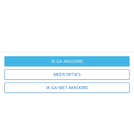
UV-index
UV 0
Ziegenhain ligt in:
Europa
Duitsland
IK GA AKKOORD
MEER OPTIES
Klimaatinfo van Duitsland
IK GA NIET AKKOORD
Het actuele weer en de weersvoorspelling voor de
komende dagen of weken zeggen niets over hoe het
weer in andere maanden kan zijn. Wil je een indicatie
hebben van hoe het weer gemiddeld is in Duitsland?
Daarvoor hebben wij handige klimaatinfo over Duitsland.
Bekijk de gemiddelde temperaturen, de kans op regen of