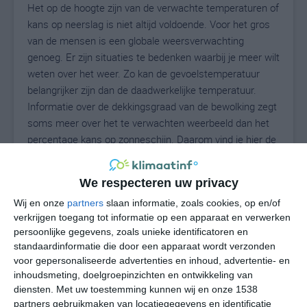
Het op de hoogte zijn van de verwachte temperaturen of
kans op neerslag is niet altijd voldoende. Voor het gros
van de mensen is een globale weersverwachting
genoeg. Er zijn situaties te bedenken waarbij je meer wilt
weten over het weer. Zo kan de gevoelstemperatuur
belangrijker zijn dan de daadwerkelijke temperatuur.
Informatie over de dekkingsgraad van de bewolking zegt
soms meer over het te verwachten weerbeeld dan het
percentage kans op zonneschijn. Daarom vind je hier de
uitgebreide weersvoorspelling voor Ziegenhain.
We respecteren uw privacy
Wij en onze
partners
slaan informatie, zoals cookies, op en/of
19
N
°C
verkrijgen toegang tot informatie op een apparaat en verwerken
persoonlijke gegevens, zoals unieke identificatoren en
L
standaardinformatie die door een apparaat wordt verzonden
W
voor gepersonaliseerde advertenties en inhoud, advertentie- en
inhoudsmeting, doelgroepinzichten en ontwikkeling van
diensten.
Met uw toestemming kunnen wij en onze 1538
za
zo
ma
di
wo
partners gebruikmaken van locatiegegevens en identificatie