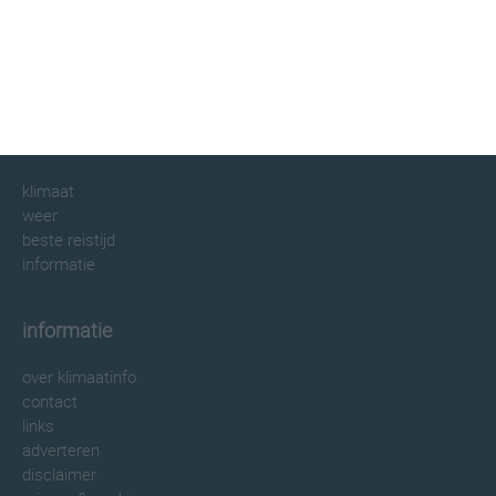
klimaatinfo.nl
klimaat
weer
beste reistijd
informatie
informatie
over klimaatinfo
contact
links
adverteren
disclaimer