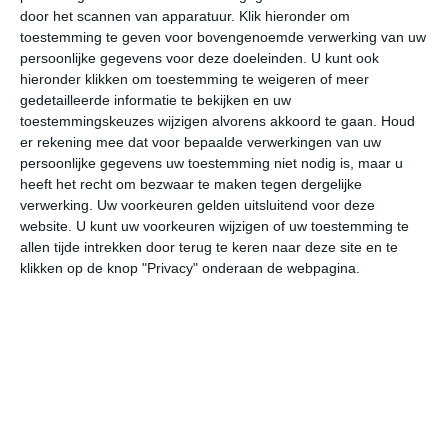
door het scannen van apparatuur. Klik hieronder om
toestemming te geven voor bovengenoemde verwerking van uw
28°
9°
31°
16°
30°
16°
26°
13°
30°
11°
persoonlijke gegevens voor deze doeleinden. U kunt ook
hieronder klikken om toestemming te weigeren of meer
11°C
9°C
17°C
24°C
27°C
28
gedetailleerde informatie te bekijken en uw
toestemmingskeuzes wijzigen alvorens akkoord te gaan.
Houd
er rekening mee dat voor bepaalde verwerkingen van uw
persoonlijke gegevens uw toestemming niet nodig is, maar u
03:00
06:00
09:00
12:00
15:00
18
heeft het recht om bezwaar te maken tegen dergelijke
verwerking. Uw voorkeuren gelden uitsluitend voor deze
website. U kunt uw voorkeuren wijzigen of uw toestemming te
allen tijde intrekken door terug te keren naar deze site en te
03:00
06:00
09:00
12:00
15:00
18
klikken op de knop "Privacy" onderaan de webpagina.
NO 1
ONO 1
ONO 1
OZO 1
ZO 2
ZO
03:00
06:00
09:00
12:00
15:00
18