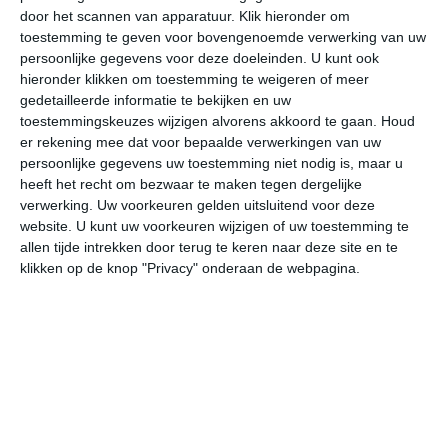
door het scannen van apparatuur. Klik hieronder om
toestemming te geven voor bovengenoemde verwerking van uw
26°
12°
20°
14°
17°
12°
22°
9°
28°
14°
persoonlijke gegevens voor deze doeleinden. U kunt ook
hieronder klikken om toestemming te weigeren of meer
22°C
27°C
26°C
23°C
17°C
16
gedetailleerde informatie te bekijken en uw
toestemmingskeuzes wijzigen alvorens akkoord te gaan.
Houd
er rekening mee dat voor bepaalde verwerkingen van uw
persoonlijke gegevens uw toestemming niet nodig is, maar u
11:00
14:00
17:00
20:00
23:00
02
heeft het recht om bezwaar te maken tegen dergelijke
verwerking. Uw voorkeuren gelden uitsluitend voor deze
website. U kunt uw voorkeuren wijzigen of uw toestemming te
allen tijde intrekken door terug te keren naar deze site en te
11:00
14:00
17:00
20:00
23:00
02
klikken op de knop "Privacy" onderaan de webpagina.
ZZW 2
W 2
WNW 2
NNW 1
ZZO 2
W
11:00
14:00
17:00
20:00
23:00
02