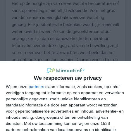
Het op de hoogte zijn van de verwachte temperaturen of
kans op neerslag is niet altijd voldoende. Voor het gros
van de mensen is een globale weersverwachting
genoeg. Er zijn situaties te bedenken waarbij je meer wilt
weten over het weer. Zo kan de gevoelstemperatuur
belangrijker zijn dan de daadwerkelijke temperatuur.
Informatie over de dekkingsgraad van de bewolking zegt
soms meer over het te verwachten weerbeeld dan het
percentage kans op zonneschijn. Daarom vind je hier de
uitgebreide weersvoorspelling voor Wittmund.
We respecteren uw privacy
Wij en onze
partners
slaan informatie, zoals cookies, op en/of
20
N
°C
verkrijgen toegang tot informatie op een apparaat en verwerken
persoonlijke gegevens, zoals unieke identificatoren en
L
standaardinformatie die door een apparaat wordt verzonden
W
voor gepersonaliseerde advertenties en inhoud, advertentie- en
inhoudsmeting, doelgroepinzichten en ontwikkeling van
diensten.
Met uw toestemming kunnen wij en onze 1538
undefined
ma
di
wo
do
partners gebruikmaken van locatiegegevens en identificatie