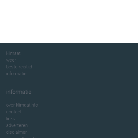
klimaatinfo.nl
klimaat
weer
beste reistijd
informatie
informatie
over klimaatinfo
contact
links
adverteren
disclaimer