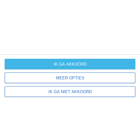
UV-index
UV 3
Wittmund ligt in:
Europa
Duitsland
IK GA AKKOORD
MEER OPTIES
Klimaatinfo van Duitsland
IK GA NIET AKKOORD
Het actuele weer en de weersvoorspelling voor de
komende dagen of weken zeggen niets over hoe het
weer in andere maanden kan zijn. Wil je een indicatie
hebben van hoe het weer gemiddeld is in Duitsland?
Daarvoor hebben wij handige klimaatinfo over Duitsland.
Bekijk de gemiddelde temperaturen, de kans op regen of