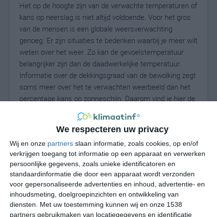
Het op de hoogte zijn van de verwachte temperaturen of
kans op neerslag is niet altijd voldoende. Voor het gros
van de mensen is een globale weersverwachting
genoeg. Er zijn situaties te bedenken waarbij je meer wilt
weten over het weer. Zo kan de gevoelstemperatuur
belangrijker zijn dan de daadwerkelijke temperatuur.
Informatie over de dekkingsgraad van de bewolking zegt
soms meer over het te verwachten weerbeeld dan het
percentage kans op zonneschijn. Daarom vind je hier de
uitgebreide weersvoorspelling voor Winterrieden.
We respecteren uw privacy
Wij en onze
partners
slaan informatie, zoals cookies, op en/of
21
N
°C
verkrijgen toegang tot informatie op een apparaat en verwerken
persoonlijke gegevens, zoals unieke identificatoren en
L
standaardinformatie die door een apparaat wordt verzonden
W
voor gepersonaliseerde advertenties en inhoud, advertentie- en
inhoudsmeting, doelgroepinzichten en ontwikkeling van
diensten.
Met uw toestemming kunnen wij en onze 1538
za
zo
ma
di
wo
partners gebruikmaken van locatiegegevens en identificatie