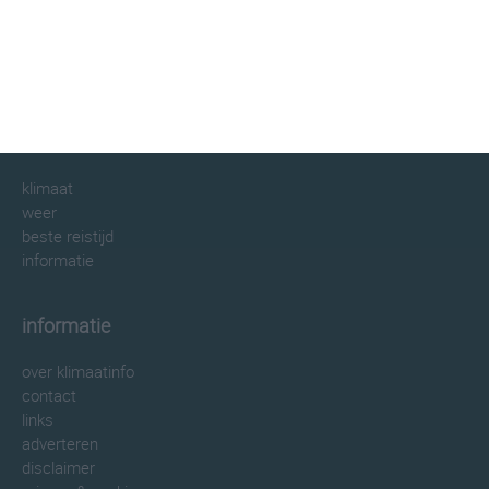
klimaatinfo.nl
klimaat
weer
beste reistijd
informatie
informatie
over klimaatinfo
contact
links
adverteren
disclaimer