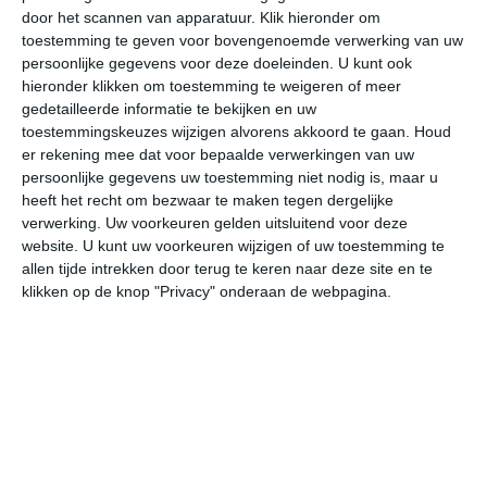
door het scannen van apparatuur. Klik hieronder om
toestemming te geven voor bovengenoemde verwerking van uw
27°
13°
30°
14°
29°
18°
27°
17°
28°
14°
persoonlijke gegevens voor deze doeleinden. U kunt ook
hieronder klikken om toestemming te weigeren of meer
13°C
18°C
25°C
28°C
28°C
22
gedetailleerde informatie te bekijken en uw
toestemmingskeuzes wijzigen alvorens akkoord te gaan.
Houd
er rekening mee dat voor bepaalde verwerkingen van uw
persoonlijke gegevens uw toestemming niet nodig is, maar u
06:00
09:00
12:00
15:00
18:00
21
heeft het recht om bezwaar te maken tegen dergelijke
verwerking. Uw voorkeuren gelden uitsluitend voor deze
website. U kunt uw voorkeuren wijzigen of uw toestemming te
allen tijde intrekken door terug te keren naar deze site en te
06:00
09:00
12:00
15:00
18:00
21
klikken op de knop "Privacy" onderaan de webpagina.
NO 1
ONO 2
ONO 3
O 3
ONO 3
NO
06:00
09:00
12:00
15:00
18:00
21