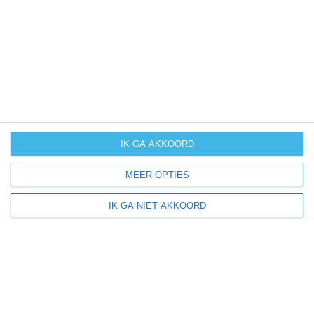
UV-index
UV 2
Winterrieden ligt in:
Europa
Duitsland
IK GA AKKOORD
MEER OPTIES
Klimaatinfo van Duitsland
IK GA NIET AKKOORD
Het actuele weer en de weersvoorspelling voor de
komende dagen of weken zeggen niets over hoe het
weer in andere maanden kan zijn. Wil je een indicatie
hebben van hoe het weer gemiddeld is in Duitsland?
Daarvoor hebben wij handige klimaatinfo over Duitsland.
Bekijk de gemiddelde temperaturen, de kans op regen of