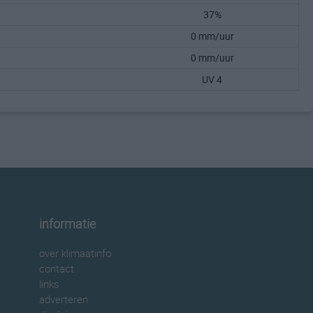
37%
0 mm/uur
0 mm/uur
UV 4
informatie
over klimaatinfo
contact
links
adverteren