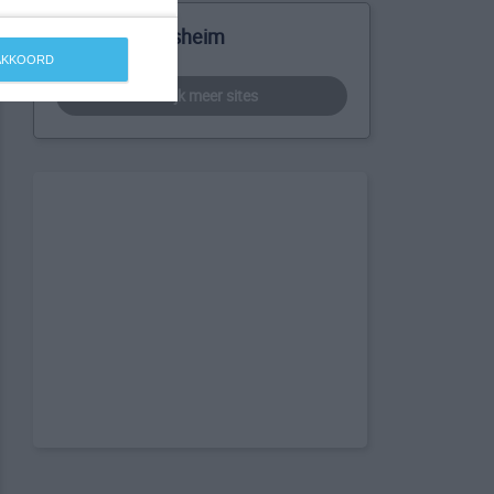
Meer over Vilsheim
 AKKOORD
bekijk meer sites