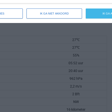
IES
IK GA NIET AKKOORD
IK GA
27℃
27℃
55%
05:52 uur
20:40 uur
962 hPa
2,2 m/s
2 Bft
NW
16 kilometer