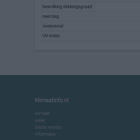
bewolking dekkingsgraad
neerslag
sneeuwval
UV-index
klimaatinfo.nl
klimaat
weer
beste reistijd
informatie