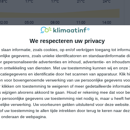
18°C
17°C
17°C
21°C
24°C
02:00
05:00
08:00
11:00
14:00
We respecteren uw privacy
02:00
05:00
08:00
11:00
14:00
slaan informatie, zoals cookies, op en/of verkrijgen toegang tot infor
lijke gegevens, zoals unieke identificatoren en standaardinformatie d
W 1
NW 1
NW 1
NNW 2
N 2
r gepersonaliseerde advertenties en inhoud, advertentie- en inhoudsm
n ontwikkeling van diensten.
Met uw toestemming kunnen wij en onze 
atiegegevens en identificatie door het scannen van apparatuur. Klik 
02:00
05:00
08:00
11:00
14:00
en voor bovengenoemde verwerking van uw persoonlijke gegevens voo
 klikken om toestemming te weigeren of meer gedetailleerde informatie
wijzigen alvorens akkoord te gaan.
Houd er rekening mee dat voor b
 persoonlijke gegevens uw toestemming niet nodig is, maar u heeft h
lijke verwerking. Uw voorkeuren gelden uitsluitend voor deze website
of uw toestemming te allen tijde intrekken door terug te keren naar deze
" onderaan de webpagina.