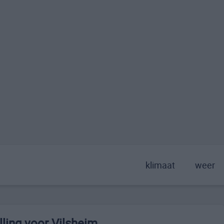
klimaat
weer
ling voor Vilsheim