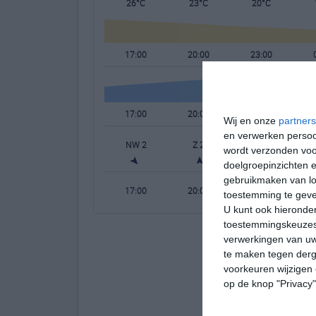
26°C
23°C
20°C
17:00
20:00
23:00
17:00
20:00
23:00
Wij en onze
partners
en verwerken persoon
NW 2
Z 2
ZW 2
wordt verzonden voo
doelgroepinzichten e
gebruikmaken van loc
17:00
20:00
23:00
toestemming te gev
U kunt ook hieronder
toestemmingskeuzes 
verwerkingen van uw
te maken tegen derge
voorkeuren wijzigen 
op de knop "Privacy