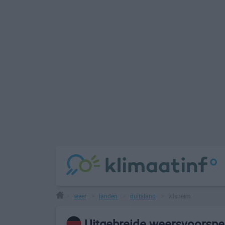
weer
landen
duitsland
vilsheim
>
>
>
>
Uitgebreide weersvoorspel