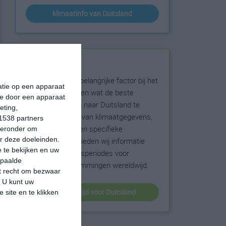
klimaatinfo van Duitsland
Beste reistijd
Het weer is een belangrijke factor bij het
matie op een apparaat
reizen. Wil je weten wat de beste
ie door een apparaat
maanden zijn om naar Duitsland te
eting,
reizen? Op basis van klimaatgegevens,
1538 partners
weersextremen en specifieke
hieronder om
r deze doeleinden.
weerinformatie bieden wij informatie
 te bekijken en uw
over de beste reisperiodes voor
epaalde
duizenden bestemmingen wereldwijd.
et recht om bezwaar
. U kunt uw
beste reistijd voor Duitsland
 site en te klikken