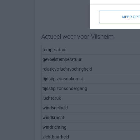
MEER OPT
Actueel weer voor Vilsheim
temperatuur
gevoelstemperatuur
relatieve luchtvochtigheid
tijdstip zonsopkomst
tijdstip zonsondergang
luchtdruk
windsnelheid
windkracht
windrichting
zichtbaarheid