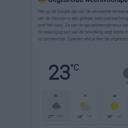
Het op de hoogte zijn van de verwachte temperatu
van de mensen is een globale weersverwachting g
over het weer. Zo kan de gevoelstemperatuur bela
de dekkingsgraad van de bewolking zegt soms m
op zonneschijn. Daarom vind je hier de uitgebrei
23
°C
do
vr
za
27°
19°
26°
16°
28°
14°