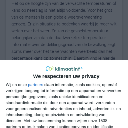
Het op de hoogte zijn van de verwachte temperaturen of
kans op neerslag is niet altijd voldoende. Voor het gros
van de mensen is een globale weersverwachting
genoeg. Er zijn situaties te bedenken waarbij je meer wilt
weten over het weer. Zo kan de gevoelstemperatuur
belangrijker zijn dan de daadwerkelijke temperatuur.
Informatie over de dekkingsgraad van de bewolking zegt
soms meer over het te verwachten weerbeeld dan het
percentage kans op zonneschijn. Daarom vind je hier de
uitgebreide weersvoorspelling voor Unterföhring.
We respecteren uw privacy
Wij en onze
partners
slaan informatie, zoals cookies, op en/of
26
N
°C
verkrijgen toegang tot informatie op een apparaat en verwerken
persoonlijke gegevens, zoals unieke identificatoren en
L
standaardinformatie die door een apparaat wordt verzonden
W
voor gepersonaliseerde advertenties en inhoud, advertentie- en
inhoudsmeting, doelgroepinzichten en ontwikkeling van
diensten.
Met uw toestemming kunnen wij en onze 1538
ma
di
wo
do
vr
partners gebruikmaken van locatiegegevens en identificatie