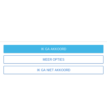
UV-index
UV 7
Unterföhring ligt in:
Europa
Duitsland
IK GA AKKOORD
MEER OPTIES
Klimaatinfo van Duitsland
IK GA NIET AKKOORD
Het actuele weer en de weersvoorspelling voor de
komende dagen of weken zeggen niets over hoe het
weer in andere maanden kan zijn. Wil je een indicatie
hebben van hoe het weer gemiddeld is in Duitsland?
Daarvoor hebben wij handige klimaatinfo over Duitsland.
Bekijk de gemiddelde temperaturen, de kans op regen of