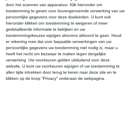
door het scannen van apparatuur. Klik hieronder om
toestemming te geven voor bovengenoemde verwerking van uw
33°
19°
29°
18°
29°
14°
29°
13°
32°
14°
persoonlijke gegevens voor deze doeleinden. U kunt ook
hieronder klikken om toestemming te weigeren of meer
33°C
30°C
25°C
23°C
21°C
18
gedetailleerde informatie te bekijken en uw
toestemmingskeuzes wijzigen alvorens akkoord te gaan.
Houd
er rekening mee dat voor bepaalde verwerkingen van uw
persoonlijke gegevens uw toestemming niet nodig is, maar u
16:00
19:00
22:00
01:00
04:00
07
heeft het recht om bezwaar te maken tegen dergelijke
verwerking. Uw voorkeuren gelden uitsluitend voor deze
website. U kunt uw voorkeuren wijzigen of uw toestemming te
allen tijde intrekken door terug te keren naar deze site en te
16:00
19:00
22:00
01:00
04:00
07
klikken op de knop "Privacy" onderaan de webpagina.
WNW 3
WNW 3
W 1
WZW 2
W 1
NN
16:00
19:00
22:00
01:00
04:00
07