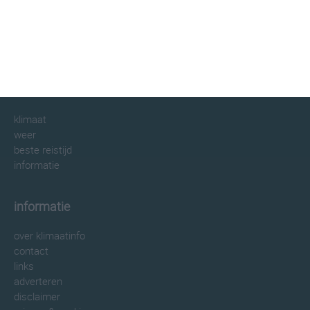
klimaatinfo.nl
klimaat
weer
beste reistijd
informatie
informatie
over klimaatinfo
contact
links
adverteren
disclaimer