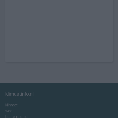
klimaatinfo.nl
klimaat
weer
beste reistijd