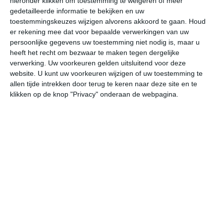
hieronder klikken om toestemming te weigeren of meer
gedetailleerde informatie te bekijken en uw
bekijk de uitgebreide weersverwachting voor Ulm
toestemmingskeuzes wijzigen alvorens akkoord te gaan.
Houd
er rekening mee dat voor bepaalde verwerkingen van uw
persoonlijke gegevens uw toestemming niet nodig is, maar u
Het weer in januari
heeft het recht om bezwaar te maken tegen dergelijke
verwerking. Uw voorkeuren gelden uitsluitend voor deze
In de maand januari ligt de gemiddelde
website. U kunt uw voorkeuren wijzigen of uw toestemming te
maximumtemperatuur in Ulm rond de 1 graden Celsius.
allen tijde intrekken door terug te keren naar deze site en te
De gemiddelde minimumtemperatuur komt in januari uit
klikken op de knop "Privacy" onderaan de webpagina.
op -4 graden. Het aantal uren dat de zon zichtbaar is ligt
in januari op deze bestemming rond de 2 uur per dag.
Binnen de hele maand valt er gedurende ongeveer 17
dagen neerslag. Als je kijkt naar de langjarige
gemiddeldes dan zorgt dat voor niet zoveel neerslag
deze maand.
Het weer in februari
In de maand februari ligt de gemiddelde
maximumtemperatuur in Ulm rond de 3 graden Celsius.