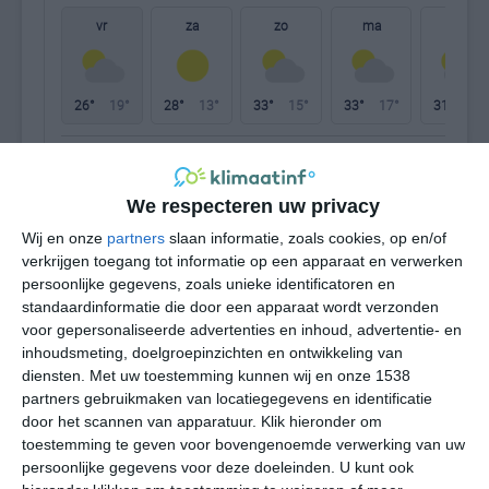
vr
za
zo
ma
di
26°
19°
28°
13°
33°
15°
33°
17°
31°
20°
21°C
17°C
14°C
13°C
18°C
24
We respecteren uw privacy
21:00
00:00
03:00
06:00
09:00
12
Wij en onze
partners
slaan informatie, zoals cookies, op en/of
verkrijgen toegang tot informatie op een apparaat en verwerken
persoonlijke gegevens, zoals unieke identificatoren en
standaardinformatie die door een apparaat wordt verzonden
21:00
00:00
03:00
06:00
09:00
12
voor gepersonaliseerde advertenties en inhoud, advertentie- en
inhoudsmeting, doelgroepinzichten en ontwikkeling van
NNO 1
NNO 1
NNO 1
NNO 1
NO 2
ON
diensten.
Met uw toestemming kunnen wij en onze 1538
partners gebruikmaken van locatiegegevens en identificatie
door het scannen van apparatuur. Klik hieronder om
toestemming te geven voor bovengenoemde verwerking van uw
21:00
00:00
03:00
06:00
09:00
12
persoonlijke gegevens voor deze doeleinden. U kunt ook