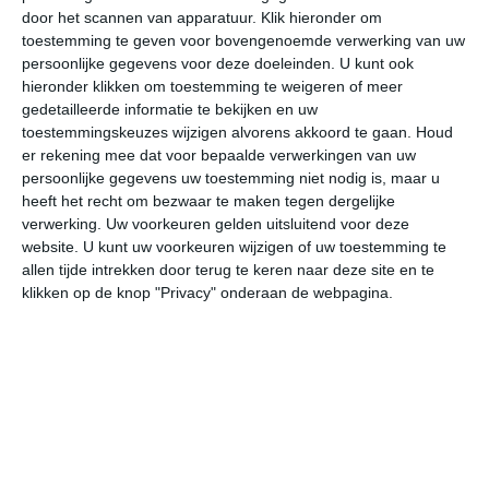
door het scannen van apparatuur. Klik hieronder om
toestemming te geven voor bovengenoemde verwerking van uw
25°
9°
30°
13°
26°
16°
20°
12°
24°
10°
persoonlijke gegevens voor deze doeleinden. U kunt ook
hieronder klikken om toestemming te weigeren of meer
24°C
18°C
15°C
14°C
13°C
22
gedetailleerde informatie te bekijken en uw
toestemmingskeuzes wijzigen alvorens akkoord te gaan.
Houd
er rekening mee dat voor bepaalde verwerkingen van uw
persoonlijke gegevens uw toestemming niet nodig is, maar u
19:00
22:00
01:00
04:00
07:00
10
heeft het recht om bezwaar te maken tegen dergelijke
verwerking. Uw voorkeuren gelden uitsluitend voor deze
website. U kunt uw voorkeuren wijzigen of uw toestemming te
allen tijde intrekken door terug te keren naar deze site en te
19:00
22:00
01:00
04:00
07:00
10
klikken op de knop "Privacy" onderaan de webpagina.
OZO 2
O 2
O 1
O 1
OZO 1
ZZ
19:00
22:00
01:00
04:00
07:00
10