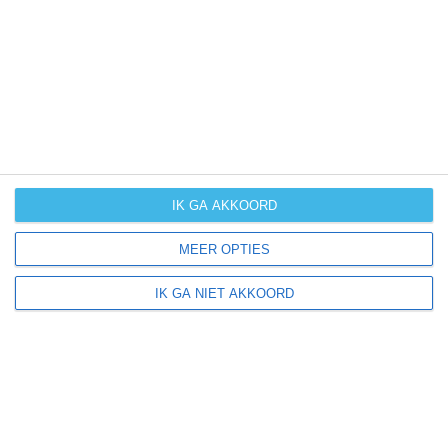
UV-index
UV 3
Udenhausen ligt in:
Europa
Duitsland
IK GA AKKOORD
MEER OPTIES
Klimaatinfo van Duitsland
IK GA NIET AKKOORD
Het actuele weer en de weersvoorspelling voor de
komende dagen of weken zeggen niets over hoe het
weer in andere maanden kan zijn. Wil je een indicatie
hebben van hoe het weer gemiddeld is in Duitsland?
Daarvoor hebben wij handige klimaatinfo over Duitsland.
Bekijk de gemiddelde temperaturen, de kans op regen of