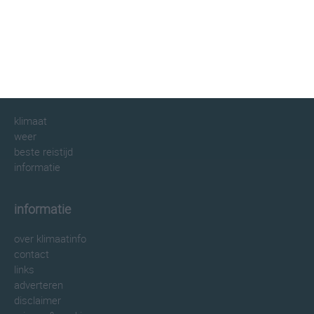
klimaatinfo.nl
klimaat
weer
beste reistijd
informatie
informatie
over klimaatinfo
contact
links
adverteren
disclaimer