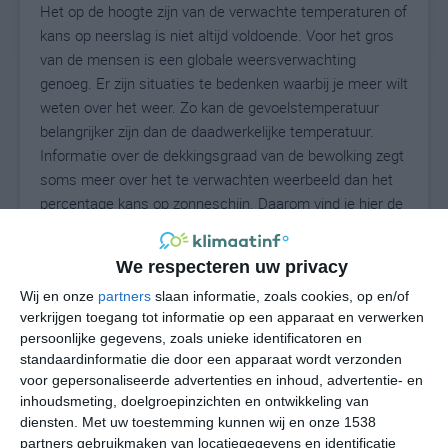
Het op de hoogte zijn van de verwachte temperaturen of
kans op neerslag is niet altijd voldoende. Voor het gros
van de mensen is een globale weersverwachting
genoeg. Er zijn situaties te bedenken waarbij je meer wilt
weten over het weer. Zo kan de gevoelstemperatuur
belangrijker zijn dan de daadwerkelijke temperatuur.
Informatie over de dekkingsgraad van de bewolking zegt
soms meer over het te verwachten weerbeeld dan het
percentage kans op zonneschijn. Daarom vind je hier de
uitgebreide weersvoorspelling voor Udenhausen.
We respecteren uw privacy
Wij en onze
partners
slaan informatie, zoals cookies, op en/of
20
N
°C
verkrijgen toegang tot informatie op een apparaat en verwerken
persoonlijke gegevens, zoals unieke identificatoren en
L
standaardinformatie die door een apparaat wordt verzonden
W
voor gepersonaliseerde advertenties en inhoud, advertentie- en
inhoudsmeting, doelgroepinzichten en ontwikkeling van
diensten.
Met uw toestemming kunnen wij en onze 1538
za
zo
ma
di
wo
partners gebruikmaken van locatiegegevens en identificatie