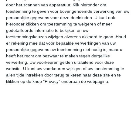
door het scannen van apparatuur. Klik hieronder om
toestemming te geven voor bovengenoemde verwerking van uw
24°
13°
27°
11°
31°
14°
26°
16°
26°
15°
persoonlijke gegevens voor deze doeleinden. U kunt ook
hieronder klikken om toestemming te weigeren of meer
24°C
22°C
16°C
12°C
11°C
12
gedetailleerde informatie te bekijken en uw
toestemmingskeuzes wijzigen alvorens akkoord te gaan.
Houd
er rekening mee dat voor bepaalde verwerkingen van uw
persoonlijke gegevens uw toestemming niet nodig is, maar u
16:00
19:00
22:00
01:00
04:00
07
heeft het recht om bezwaar te maken tegen dergelijke
verwerking. Uw voorkeuren gelden uitsluitend voor deze
website. U kunt uw voorkeuren wijzigen of uw toestemming te
allen tijde intrekken door terug te keren naar deze site en te
16:00
19:00
22:00
01:00
04:00
07
klikken op de knop "Privacy" onderaan de webpagina.
NNW 2
NNW 2
NO 1
ONO 2
ONO 2
ON
16:00
19:00
22:00
01:00
04:00
07