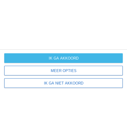
UV-index
UV 6
Tunau ligt in:
Europa
Duitsland
IK GA AKKOORD
MEER OPTIES
Klimaatinfo van Duitsland
IK GA NIET AKKOORD
Het actuele weer en de weersvoorspelling voor de
komende dagen of weken zeggen niets over hoe het
weer in andere maanden kan zijn. Wil je een indicatie
hebben van hoe het weer gemiddeld is in Duitsland?
Daarvoor hebben wij handige klimaatinfo over Duitsland.
Bekijk de gemiddelde temperaturen, de kans op regen of