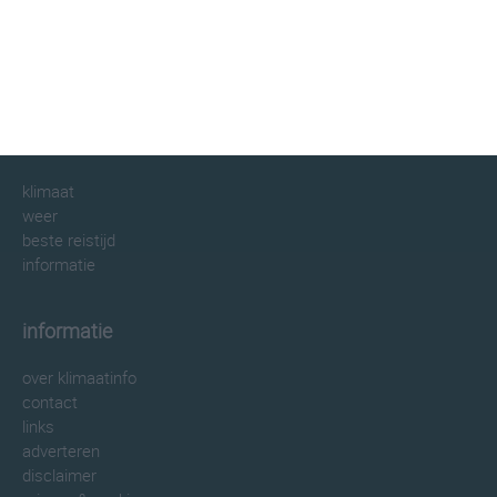
klimaatinfo.nl
klimaat
weer
beste reistijd
informatie
informatie
over klimaatinfo
contact
links
adverteren
disclaimer