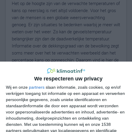
Het op de hoogte zijn van de verwachte temperaturen of
kans op neerslag is niet altijd voldoende. Voor het gros
van de mensen is een globale weersverwachting
genoeg. Er zijn situaties te bedenken waarbij je meer wilt
weten over het weer. Zo kan de gevoelstemperatuur
belangrijker zijn dan de daadwerkelijke temperatuur.
Informatie over de dekkingsgraad van de bewolking zegt
soms meer over het te verwachten weerbeeld dan het
percentage kans op zonneschijn. Daarom vind je hier de
uitgebreide weersvoorspelling voor Tunau.
We respecteren uw privacy
Wij en onze
partners
slaan informatie, zoals cookies, op en/of
19
N
°C
verkrijgen toegang tot informatie op een apparaat en verwerken
persoonlijke gegevens, zoals unieke identificatoren en
L
standaardinformatie die door een apparaat wordt verzonden
W
voor gepersonaliseerde advertenties en inhoud, advertentie- en
inhoudsmeting, doelgroepinzichten en ontwikkeling van
diensten.
Met uw toestemming kunnen wij en onze 1538
vr
za
zo
ma
di
partners gebruikmaken van locatiegegevens en identificatie