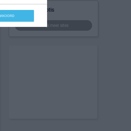
Meer over Triptis
 AKKOORD
bekijk meer sites