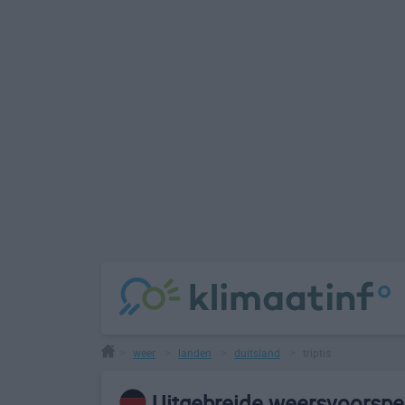
weer
landen
duitsland
triptis
>
>
>
>
Uitgebreide weersvoorspell