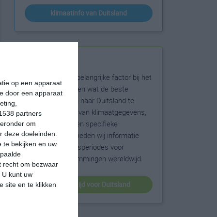
klimaatinfo van Duitsland
Beste reistijd
Het weer is een belangrijke factor bij het
matie op een apparaat
reizen. Wil je weten wat de beste
ie door een apparaat
maanden zijn om naar Duitsland te
eting,
reizen? Op basis van klimaatgegevens,
1538 partners
weersextremen en specifieke
hieronder om
r deze doeleinden.
weerinformatie bieden wij informatie
 te bekijken en uw
over de beste reisperiodes voor
epaalde
duizenden bestemmingen wereldwijd.
et recht om bezwaar
. U kunt uw
beste reistijd voor Duitsland
 site en te klikken