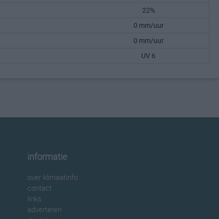
22%
0 mm/uur
0 mm/uur
UV 6
informatie
over klimaatinfo
contact
links
adverteren