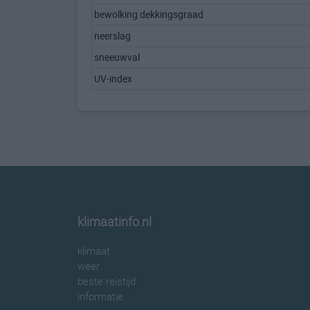
bewolking dekkingsgraad
neerslag
sneeuwval
UV-index
klimaatinfo.nl
klimaat
weer
beste reistijd
informatie