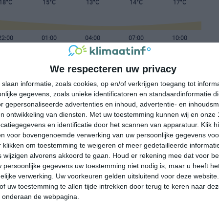
18°C
15°C
13°C
14°C
17°C
22:00
01:00
04:00
07:00
10:00
We respecteren uw privacy
22:00
01:00
04:00
07:00
10:00
slaan informatie, zoals cookies, op en/of verkrijgen toegang tot infor
lijke gegevens, zoals unieke identificatoren en standaardinformatie d
NW 2
W 1
W 1
WNW 1
NW 1
r gepersonaliseerde advertenties en inhoud, advertentie- en inhoudsm
n ontwikkeling van diensten.
Met uw toestemming kunnen wij en onze 
atiegegevens en identificatie door het scannen van apparatuur. Klik 
22:00
01:00
04:00
07:00
10:00
en voor bovengenoemde verwerking van uw persoonlijke gegevens voo
 klikken om toestemming te weigeren of meer gedetailleerde informatie
wijzigen alvorens akkoord te gaan.
Houd er rekening mee dat voor b
 persoonlijke gegevens uw toestemming niet nodig is, maar u heeft h
lijke verwerking. Uw voorkeuren gelden uitsluitend voor deze website
of uw toestemming te allen tijde intrekken door terug te keren naar deze
" onderaan de webpagina.