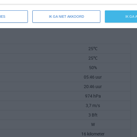
IES
IK GA NIET AKKOORD
IK GA
25℃
25℃
50%
05:46 uur
20:46 uur
974 hPa
3,7 m/s
3 Bft
W
16 kilometer