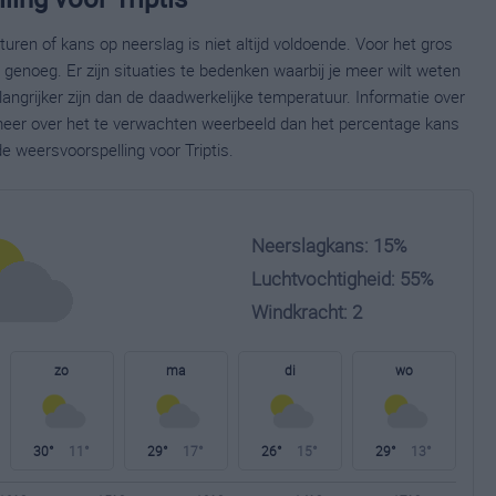
ren of kans op neerslag is niet altijd voldoende. Voor het gros
enoeg. Er zijn situaties te bedenken waarbij je meer wilt weten
ngrijker zijn dan de daadwerkelijke temperatuur. Informatie over
eer over het te verwachten weerbeeld dan het percentage kans
e weersvoorspelling voor Triptis.
Neerslagkans: 15%
Luchtvochtigheid: 55%
Windkracht: 2
zo
ma
di
wo
30°
11°
29°
17°
26°
15°
29°
13°