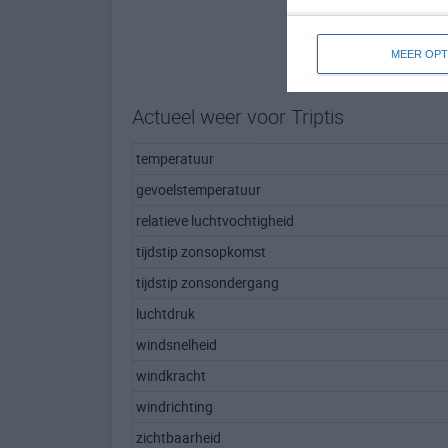
MEER OPT
Actueel weer voor Triptis
temperatuur
gevoelstemperatuur
relatieve luchtvochtigheid
tijdstip zonsopkomst
tijdstip zonsondergang
luchtdruk
windsnelheid
windkracht
windrichting
zichtbaarheid