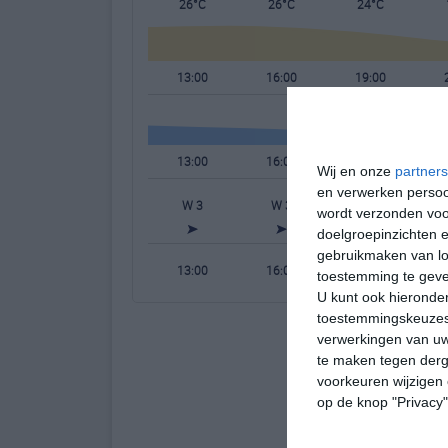
26°C
26°C
24°C
13:00
16:00
19:00
13:00
16:00
19:00
Wij en onze
partners
en verwerken persoon
W 3
W 3
NW 3
N
wordt verzonden voo
doelgroepinzichten e
gebruikmaken van loc
13:00
16:00
19:00
toestemming te gev
U kunt ook hieronder
toestemmingskeuzes 
verwerkingen van uw
te maken tegen derge
voorkeuren wijzigen 
op de knop "Privacy