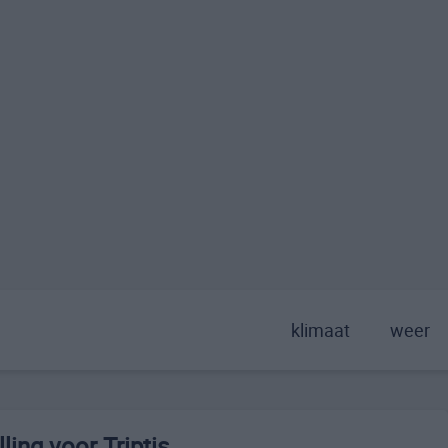
klimaat
weer
ing voor Triptis