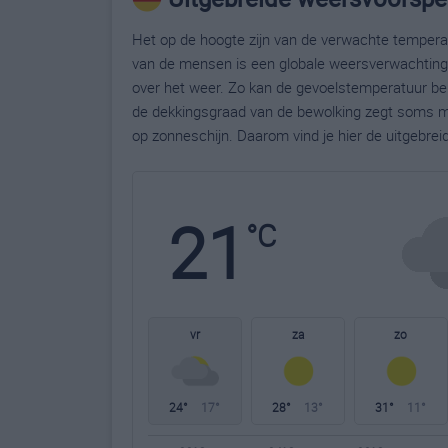
Het op de hoogte zijn van de verwachte temperatu
van de mensen is een globale weersverwachting g
over het weer. Zo kan de gevoelstemperatuur bela
de dekkingsgraad van de bewolking zegt soms m
op zonneschijn. Daarom vind je hier de uitgebreid
21
°C
vr
za
zo
24°
17°
28°
13°
31°
11°