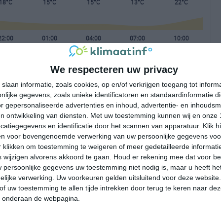
18°C
15°C
15°C
13°C
22°C
22:00
01:00
04:00
07:00
10:00
We respecteren uw privacy
22:00
01:00
04:00
07:00
10:00
slaan informatie, zoals cookies, op en/of verkrijgen toegang tot infor
lijke gegevens, zoals unieke identificatoren en standaardinformatie d
NW 1
NNO 1
NNO 1
NNO 1
OZO 2
r gepersonaliseerde advertenties en inhoud, advertentie- en inhoudsm
n ontwikkeling van diensten.
Met uw toestemming kunnen wij en onze 
atiegegevens en identificatie door het scannen van apparatuur. Klik 
22:00
01:00
04:00
07:00
10:00
en voor bovengenoemde verwerking van uw persoonlijke gegevens voo
 klikken om toestemming te weigeren of meer gedetailleerde informatie
wijzigen alvorens akkoord te gaan.
Houd er rekening mee dat voor b
 persoonlijke gegevens uw toestemming niet nodig is, maar u heeft h
lijke verwerking. Uw voorkeuren gelden uitsluitend voor deze website
of uw toestemming te allen tijde intrekken door terug te keren naar deze
" onderaan de webpagina.