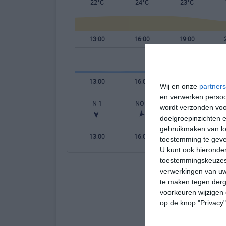
22°C
24°C
23°C
13:00
16:00
19:00
13:00
16:00
19:00
Wij en onze
partners
en verwerken persoon
N 1
NO 1
NO 1
N
wordt verzonden voo
doelgroepinzichten e
gebruikmaken van loc
13:00
16:00
19:00
toestemming te gev
U kunt ook hieronder
toestemmingskeuzes 
verwerkingen van uw
te maken tegen derge
voorkeuren wijzigen 
op de knop "Privacy