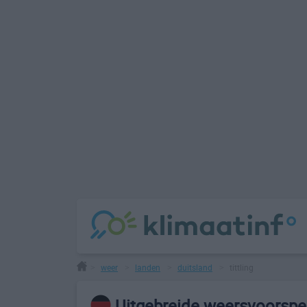
weer
landen
duitsland
tittling
>
>
>
>
Uitgebreide weersvoorspell