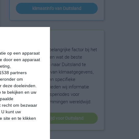
klimaatinfo van Duitsland
Beste reistijd
Het weer is een belangrijke factor bij het
matie op een apparaat
reizen. Wil je weten wat de beste
ie door een apparaat
maanden zijn om naar Duitsland te
eting,
reizen? Op basis van klimaatgegevens,
1538 partners
weersextremen en specifieke
hieronder om
r deze doeleinden.
weerinformatie bieden wij informatie
 te bekijken en uw
over de beste reisperiodes voor
epaalde
duizenden bestemmingen wereldwijd.
et recht om bezwaar
. U kunt uw
beste reistijd voor Duitsland
 site en te klikken