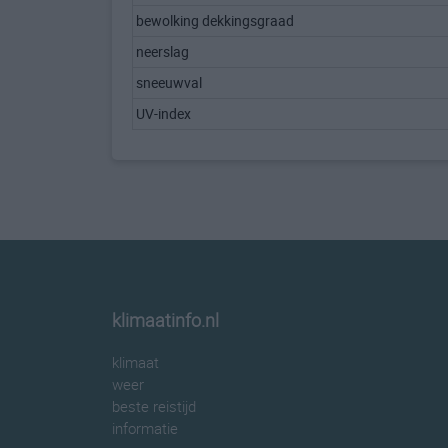
bewolking dekkingsgraad
neerslag
sneeuwval
UV-index
klimaatinfo.nl
klimaat
weer
beste reistijd
informatie