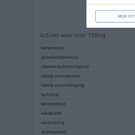
MEER OPT
Actueel weer voor Tittling
temperatuur
gevoelstemperatuur
relatieve luchtvochtigheid
tijdstip zonsopkomst
tijdstip zonsondergang
luchtdruk
windsnelheid
windkracht
windrichting
zichtbaarheid