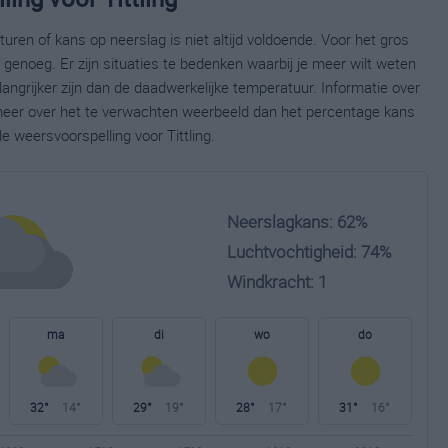
ren of kans op neerslag is niet altijd voldoende. Voor het gros
enoeg. Er zijn situaties te bedenken waarbij je meer wilt weten
ngrijker zijn dan de daadwerkelijke temperatuur. Informatie over
eer over het te verwachten weerbeeld dan het percentage kans
e weersvoorspelling voor Tittling.
Neerslagkans: 62%
Luchtvochtigheid: 74%
Windkracht: 1
ma
di
wo
do
32°
14°
29°
19°
28°
17°
31°
16°