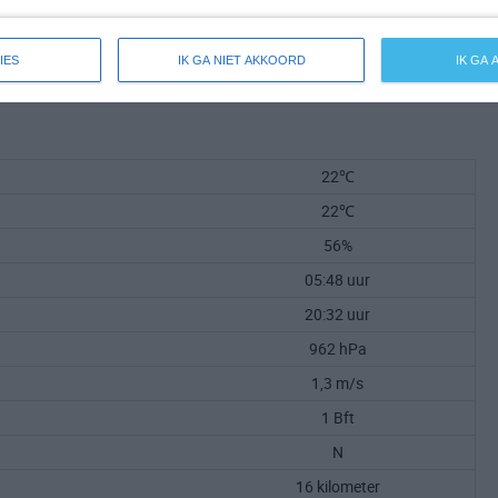
IES
IK GA NIET AKKOORD
IK GA
22℃
22℃
56%
05:48 uur
20:32 uur
962 hPa
1,3 m/s
1 Bft
N
16 kilometer