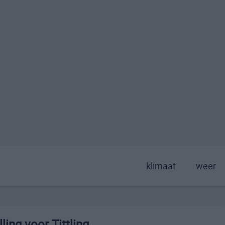
klimaat
weer
ing voor Tittling