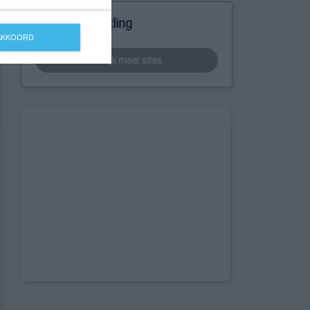
Meer over Tittling
 AKKOORD
bekijk meer sites