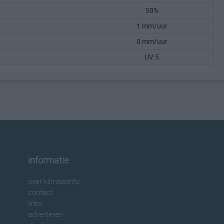
50%
1 mm/uur
0 mm/uur
UV 5
informatie
over klimaatinfo
contact
links
adverteren