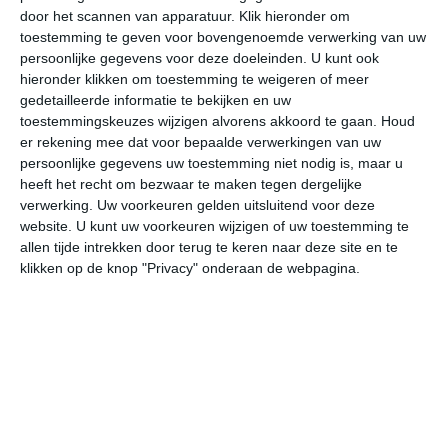
door het scannen van apparatuur. Klik hieronder om
toestemming te geven voor bovengenoemde verwerking van uw
18°
15°
21°
16°
22°
17°
19°
15°
16°
14°
persoonlijke gegevens voor deze doeleinden. U kunt ook
hieronder klikken om toestemming te weigeren of meer
17°C
18°C
17°C
16°C
16°C
16
gedetailleerde informatie te bekijken en uw
toestemmingskeuzes wijzigen alvorens akkoord te gaan.
Houd
er rekening mee dat voor bepaalde verwerkingen van uw
persoonlijke gegevens uw toestemming niet nodig is, maar u
14:00
17:00
20:00
23:00
02:00
05
heeft het recht om bezwaar te maken tegen dergelijke
verwerking. Uw voorkeuren gelden uitsluitend voor deze
website. U kunt uw voorkeuren wijzigen of uw toestemming te
allen tijde intrekken door terug te keren naar deze site en te
14:00
17:00
20:00
23:00
02:00
05
klikken op de knop "Privacy" onderaan de webpagina.
WNW 5
WNW 4
W 4
W 3
W 3
W
14:00
17:00
20:00
23:00
02:00
05