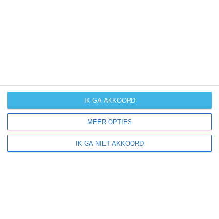
UV-index
UV 5
Tinnum ligt in:
Europa
Duitsland
IK GA AKKOORD
MEER OPTIES
Klimaatinfo van Duitsland
IK GA NIET AKKOORD
Het actuele weer en de weersvoorspelling voor de
komende dagen of weken zeggen niets over hoe het
weer in andere maanden kan zijn. Wil je een indicatie
hebben van hoe het weer gemiddeld is in Duitsland?
Daarvoor hebben wij handige klimaatinfo over Duitsland.
Bekijk de gemiddelde temperaturen, de kans op regen of