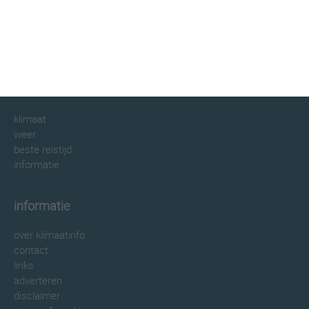
klimaatinfo.nl
klimaat
weer
beste reistijd
informatie
informatie
over klimaatinfo
contact
links
adverteren
disclaimer