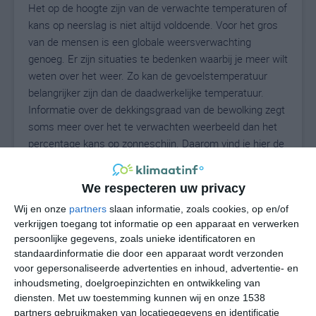
Het op de hoogte zijn van de verwachte temperaturen of
kans op neerslag is niet altijd voldoende. Voor het gros
van de mensen is een globale weersverwachting
genoeg. Er zijn situaties te bedenken waarbij je meer wilt
weten over het weer. Zo kan de gevoelstemperatuur
belangrijker zijn dan de daadwerkelijke temperatuur.
Informatie over de dekkingsgraad van de bewolking zegt
soms meer over het te verwachten weerbeeld dan het
percentage kans op zonneschijn. Daarom vind je hier de
uitgebreide weersvoorspelling voor Tinnum.
We respecteren uw privacy
Wij en onze
partners
slaan informatie, zoals cookies, op en/of
16
N
°C
verkrijgen toegang tot informatie op een apparaat en verwerken
persoonlijke gegevens, zoals unieke identificatoren en
L
standaardinformatie die door een apparaat wordt verzonden
W
voor gepersonaliseerde advertenties en inhoud, advertentie- en
inhoudsmeting, doelgroepinzichten en ontwikkeling van
diensten.
Met uw toestemming kunnen wij en onze 1538
vr
za
zo
ma
di
partners gebruikmaken van locatiegegevens en identificatie