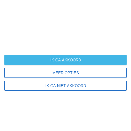
UV-index
UV 2
Steigra ligt in:
Europa
Duitsland
IK GA AKKOORD
MEER OPTIES
Klimaatinfo van Duitsland
IK GA NIET AKKOORD
Het actuele weer en de weersvoorspelling voor de
komende dagen of weken zeggen niets over hoe het
weer in andere maanden kan zijn. Wil je een indicatie
hebben van hoe het weer gemiddeld is in Duitsland?
Daarvoor hebben wij handige klimaatinfo over Duitsland.
Bekijk de gemiddelde temperaturen, de kans op regen of