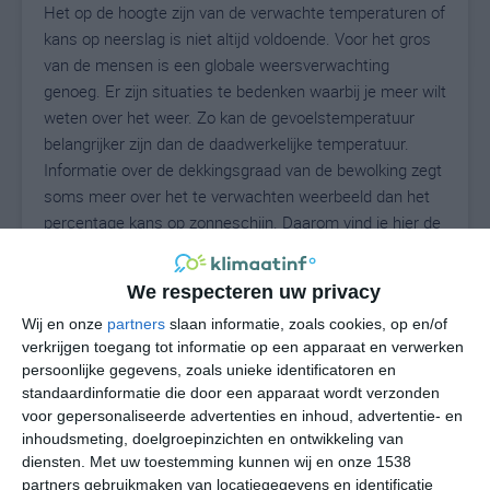
Het op de hoogte zijn van de verwachte temperaturen of
kans op neerslag is niet altijd voldoende. Voor het gros
van de mensen is een globale weersverwachting
genoeg. Er zijn situaties te bedenken waarbij je meer wilt
weten over het weer. Zo kan de gevoelstemperatuur
belangrijker zijn dan de daadwerkelijke temperatuur.
Informatie over de dekkingsgraad van de bewolking zegt
soms meer over het te verwachten weerbeeld dan het
percentage kans op zonneschijn. Daarom vind je hier de
uitgebreide weersvoorspelling voor Steigra.
We respecteren uw privacy
Wij en onze
partners
slaan informatie, zoals cookies, op en/of
24
N
°C
verkrijgen toegang tot informatie op een apparaat en verwerken
persoonlijke gegevens, zoals unieke identificatoren en
L
standaardinformatie die door een apparaat wordt verzonden
W
voor gepersonaliseerde advertenties en inhoud, advertentie- en
inhoudsmeting, doelgroepinzichten en ontwikkeling van
diensten.
Met uw toestemming kunnen wij en onze 1538
undefined
ma
di
wo
do
partners gebruikmaken van locatiegegevens en identificatie