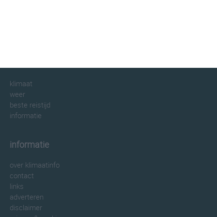
klimaatinfo.nl
klimaat
weer
beste reistijd
informatie
informatie
over klimaatinfo
contact
links
adverteren
disclaimer