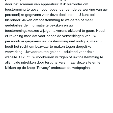
door het scannen van apparatuur. Klik hieronder om
toestemming te geven voor bovengenoemde verwerking van uw
33°
13°
32°
18°
23°
14°
25°
10°
28°
11°
persoonlijke gegevens voor deze doeleinden. U kunt ook
hieronder klikken om toestemming te weigeren of meer
13°C
23°C
31°C
33°C
32°C
27
gedetailleerde informatie te bekijken en uw
toestemmingskeuzes wijzigen alvorens akkoord te gaan.
Houd
er rekening mee dat voor bepaalde verwerkingen van uw
persoonlijke gegevens uw toestemming niet nodig is, maar u
07:00
10:00
13:00
16:00
19:00
22
heeft het recht om bezwaar te maken tegen dergelijke
verwerking. Uw voorkeuren gelden uitsluitend voor deze
website. U kunt uw voorkeuren wijzigen of uw toestemming te
allen tijde intrekken door terug te keren naar deze site en te
07:00
10:00
13:00
16:00
19:00
22
klikken op de knop "Privacy" onderaan de webpagina.
O 1
ZO 2
ZZO 2
ZZW 2
ZW 2
WZ
07:00
10:00
13:00
16:00
19:00
22