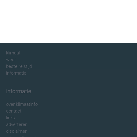
klimaatinfo.nl
klimaat
weer
beste reistijd
informatie
informatie
over klimaatinfo
contact
links
adverteren
disclaimer