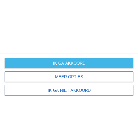
UV-index
UV 0
Seligenstadt ligt in:
Europa
Duitsland
IK GA AKKOORD
MEER OPTIES
Klimaatinfo van Duitsland
IK GA NIET AKKOORD
Het actuele weer en de weersvoorspelling voor de
komende dagen of weken zeggen niets over hoe het
weer in andere maanden kan zijn. Wil je een indicatie
hebben van hoe het weer gemiddeld is in Duitsland?
Daarvoor hebben wij handige klimaatinfo over Duitsland.
Bekijk de gemiddelde temperaturen, de kans op regen of