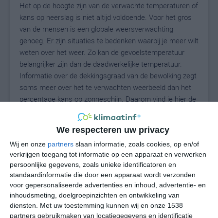
Het op de hoogte zijn van de verwachte temperaturen of
kans op neerslag is niet altijd voldoende. Voor het gros
van de mensen is een globale weersverwachting
genoeg. Er zijn situaties te bedenken waarbij je meer wilt
weten over het weer. Zo kan de gevoelstemperatuur
belangrijker zijn dan de daadwerkelijke temperatuur.
Informatie over de dekkingsgraad van de bewolking zegt
soms meer over het te verwachten weerbeeld dan het
percentage kans op zonneschijn. Daarom vind je hier de
uitgebreide weersvoorspelling voor Seligenstadt.
We respecteren uw privacy
Wij en onze
partners
slaan informatie, zoals cookies, op en/of
30
N
°C
verkrijgen toegang tot informatie op een apparaat en verwerken
persoonlijke gegevens, zoals unieke identificatoren en
L
standaardinformatie die door een apparaat wordt verzonden
W
voor gepersonaliseerde advertenties en inhoud, advertentie- en
inhoudsmeting, doelgroepinzichten en ontwikkeling van
diensten.
Met uw toestemming kunnen wij en onze 1538
ma
di
wo
do
vr
partners gebruikmaken van locatiegegevens en identificatie