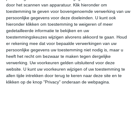
door het scannen van apparatuur. Klik hieronder om
toestemming te geven voor bovengenoemde verwerking van uw
34°
23°
29°
15°
32°
11°
34°
14°
36°
19°
persoonlijke gegevens voor deze doeleinden. U kunt ook
hieronder klikken om toestemming te weigeren of meer
23°C
18°C
15°C
17°C
23°C
27
gedetailleerde informatie te bekijken en uw
toestemmingskeuzes wijzigen alvorens akkoord te gaan.
Houd
er rekening mee dat voor bepaalde verwerkingen van uw
persoonlijke gegevens uw toestemming niet nodig is, maar u
23:00
02:00
05:00
08:00
11:00
14
heeft het recht om bezwaar te maken tegen dergelijke
verwerking. Uw voorkeuren gelden uitsluitend voor deze
website. U kunt uw voorkeuren wijzigen of uw toestemming te
allen tijde intrekken door terug te keren naar deze site en te
23:00
02:00
05:00
08:00
11:00
14
klikken op de knop "Privacy" onderaan de webpagina.
N 2
NNW 1
NNW 1
N 2
NNO 2
N
23:00
02:00
05:00
08:00
11:00
14