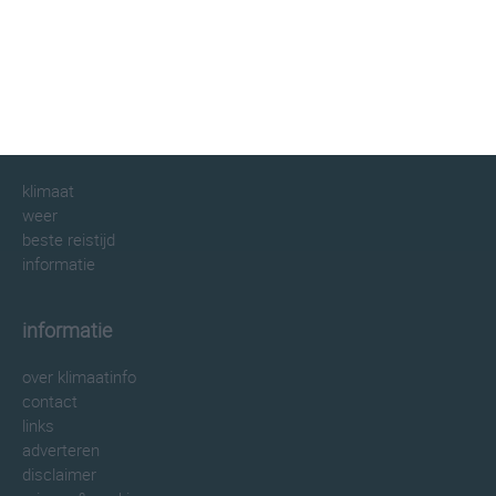
klimaatinfo.nl
klimaat
weer
beste reistijd
informatie
informatie
over klimaatinfo
contact
links
adverteren
disclaimer