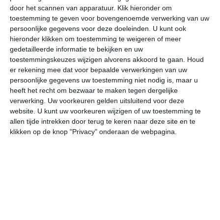
door het scannen van apparatuur. Klik hieronder om
toestemming te geven voor bovengenoemde verwerking van uw
31°
19°
21°
14°
24°
11°
27°
12°
32°
14°
persoonlijke gegevens voor deze doeleinden. U kunt ook
hieronder klikken om toestemming te weigeren of meer
31°C
31°C
23°C
19°C
16°C
14
gedetailleerde informatie te bekijken en uw
toestemmingskeuzes wijzigen alvorens akkoord te gaan.
Houd
er rekening mee dat voor bepaalde verwerkingen van uw
persoonlijke gegevens uw toestemming niet nodig is, maar u
14:00
17:00
20:00
23:00
02:00
05
heeft het recht om bezwaar te maken tegen dergelijke
verwerking. Uw voorkeuren gelden uitsluitend voor deze
website. U kunt uw voorkeuren wijzigen of uw toestemming te
allen tijde intrekken door terug te keren naar deze site en te
14:00
17:00
20:00
23:00
02:00
05
klikken op de knop "Privacy" onderaan de webpagina.
W 3
WNW 3
NNW 3
NW 2
WNW 2
NW
14:00
17:00
20:00
23:00
02:00
05