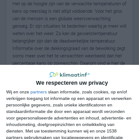
Het op de hoogte zijn van de verwachte temperaturen of
kans op neerslag is niet altijd voldoende. Voor het gros
van de mensen is een globale weersverwachting
genoeg. Er zijn situaties te bedenken waarbij je meer wilt
weten over het weer. Zo kan de gevoelstemperatuur
belangrijker zijn dan de daadwerkelijke temperatuur.
Informatie over de dekkingsgraad van de bewolking zegt
soms meer over het te verwachten weerbeeld dan het
percentage kans op zonneschijn. Daarom vind je hier de
uitgebreide weersvoorspelling voor Schleife.
We respecteren uw privacy
Wij en onze
partners
slaan informatie, zoals cookies, op en/of
25
N
°C
verkrijgen toegang tot informatie op een apparaat en verwerken
persoonlijke gegevens, zoals unieke identificatoren en
L
standaardinformatie die door een apparaat wordt verzonden
W
voor gepersonaliseerde advertenties en inhoud, advertentie- en
inhoudsmeting, doelgroepinzichten en ontwikkeling van
diensten.
Met uw toestemming kunnen wij en onze 1538
ma
di
wo
do
vr
partners gebruikmaken van locatiegegevens en identificatie