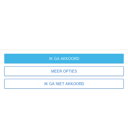
UV-index
UV 7
Schleife ligt in:
Europa
Duitsland
IK GA AKKOORD
MEER OPTIES
Klimaatinfo van Duitsland
IK GA NIET AKKOORD
Het actuele weer en de weersvoorspelling voor de
komende dagen of weken zeggen niets over hoe het
weer in andere maanden kan zijn. Wil je een indicatie
hebben van hoe het weer gemiddeld is in Duitsland?
Daarvoor hebben wij handige klimaatinfo over Duitsland.
Bekijk de gemiddelde temperaturen, de kans op regen of