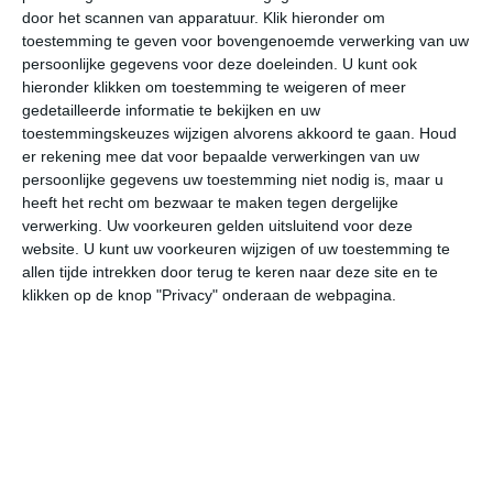
door het scannen van apparatuur. Klik hieronder om
toestemming te geven voor bovengenoemde verwerking van uw
25°
9°
30°
12°
30°
18°
22°
12°
25°
8°
persoonlijke gegevens voor deze doeleinden. U kunt ook
hieronder klikken om toestemming te weigeren of meer
17°C
23°C
25°C
23°C
16°C
14
gedetailleerde informatie te bekijken en uw
toestemmingskeuzes wijzigen alvorens akkoord te gaan.
Houd
er rekening mee dat voor bepaalde verwerkingen van uw
persoonlijke gegevens uw toestemming niet nodig is, maar u
10:00
13:00
16:00
19:00
22:00
01
heeft het recht om bezwaar te maken tegen dergelijke
verwerking. Uw voorkeuren gelden uitsluitend voor deze
website. U kunt uw voorkeuren wijzigen of uw toestemming te
allen tijde intrekken door terug te keren naar deze site en te
10:00
13:00
16:00
19:00
22:00
01
klikken op de knop "Privacy" onderaan de webpagina.
ONO 2
O 2
O 2
O 2
NO 1
O
10:00
13:00
16:00
19:00
22:00
01