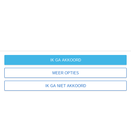
UV-index
UV 0
Schauenstein ligt in:
Europa
Duitsland
IK GA AKKOORD
MEER OPTIES
Klimaatinfo van Duitsland
IK GA NIET AKKOORD
Het actuele weer en de weersvoorspelling voor de
komende dagen of weken zeggen niets over hoe het
weer in andere maanden kan zijn. Wil je een indicatie
hebben van hoe het weer gemiddeld is in Duitsland?
Daarvoor hebben wij handige klimaatinfo over Duitsland.
Bekijk de gemiddelde temperaturen, de kans op regen of