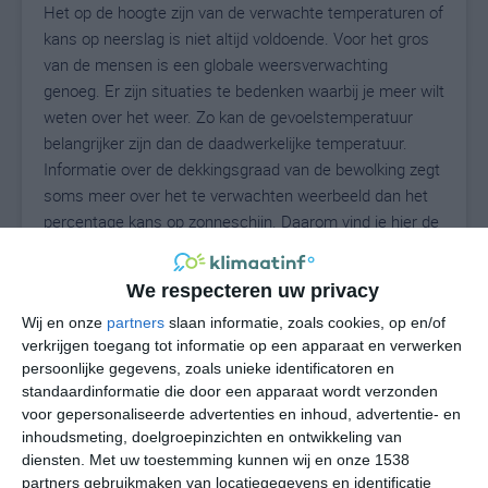
Het op de hoogte zijn van de verwachte temperaturen of
kans op neerslag is niet altijd voldoende. Voor het gros
van de mensen is een globale weersverwachting
genoeg. Er zijn situaties te bedenken waarbij je meer wilt
weten over het weer. Zo kan de gevoelstemperatuur
belangrijker zijn dan de daadwerkelijke temperatuur.
Informatie over de dekkingsgraad van de bewolking zegt
soms meer over het te verwachten weerbeeld dan het
percentage kans op zonneschijn. Daarom vind je hier de
uitgebreide weersvoorspelling voor Schauenstein.
We respecteren uw privacy
Wij en onze
partners
slaan informatie, zoals cookies, op en/of
17
N
°C
verkrijgen toegang tot informatie op een apparaat en verwerken
persoonlijke gegevens, zoals unieke identificatoren en
L
standaardinformatie die door een apparaat wordt verzonden
W
voor gepersonaliseerde advertenties en inhoud, advertentie- en
inhoudsmeting, doelgroepinzichten en ontwikkeling van
diensten.
Met uw toestemming kunnen wij en onze 1538
za
zo
ma
di
wo
partners gebruikmaken van locatiegegevens en identificatie