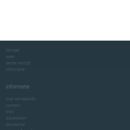
klimaatinfo.nl
klimaat
weer
beste reistijd
informatie
informatie
over klimaatinfo
contact
links
adverteren
disclaimer