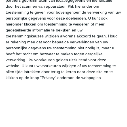
partners gebruikmaken van locatiegegevens en identificatie
>
Chemnitz
door het scannen van apparatuur. Klik hieronder om
toestemming te geven voor bovengenoemde verwerking van uw
>
Dresden
persoonlijke gegevens voor deze doeleinden. U kunt ook
hieronder klikken om toestemming te weigeren of meer
>
Leipzig
gedetailleerde informatie te bekijken en uw
toestemmingskeuzes wijzigen alvorens akkoord te gaan.
Houd
>
Meissen
er rekening mee dat voor bepaalde verwerkingen van uw
persoonlijke gegevens uw toestemming niet nodig is, maar u
>
Pirna
heeft het recht om bezwaar te maken tegen dergelijke
verwerking. Uw voorkeuren gelden uitsluitend voor deze
>
Rathen
website. U kunt uw voorkeuren wijzigen of uw toestemming te
allen tijde intrekken door terug te keren naar deze site en te
klikken op de knop "Privacy" onderaan de webpagina.
Het weer in januari
In de maand januari ligt de gemiddelde
maximumtemperatuur in Saksen rond de 2 graden
Celsius. De gemiddelde minimumtemperatuur komt in
januari uit op -3 graden. Het aantal uren dat de zon
zichtbaar is ligt in januari op deze bestemming rond de 1