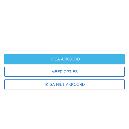
UV-index
UV 0
Rippershausen ligt in:
Europa
Duitsland
IK GA AKKOORD
MEER OPTIES
Klimaatinfo van Duitsland
IK GA NIET AKKOORD
Het actuele weer en de weersvoorspelling voor de
komende dagen of weken zeggen niets over hoe het
weer in andere maanden kan zijn. Wil je een indicatie
hebben van hoe het weer gemiddeld is in Duitsland?
Daarvoor hebben wij handige klimaatinfo over Duitsland.
Bekijk de gemiddelde temperaturen, de kans op regen of