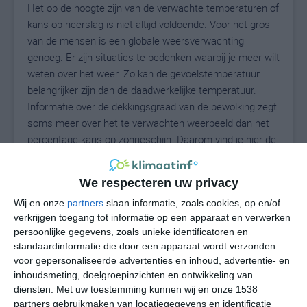
Het op de hoogte zijn van de verwachte temperaturen of
kans op neerslag is niet altijd voldoende. Voor het gros
van de mensen is een globale weersverwachting
genoeg. Er zijn situaties te bedenken waarbij je meer wilt
weten over het weer. Zo kan de gevoelstemperatuur
belangrijker zijn dan de daadwerkelijke temperatuur.
Informatie over de dekkingsgraad van de bewolking zegt
soms meer over het te verwachten weerbeeld dan het
percentage kans op zonneschijn. Daarom vind je hier de
uitgebreide weersvoorspelling voor Rippershausen.
We respecteren uw privacy
Wij en onze
partners
slaan informatie, zoals cookies, op en/of
18
N
°C
verkrijgen toegang tot informatie op een apparaat en verwerken
persoonlijke gegevens, zoals unieke identificatoren en
L
standaardinformatie die door een apparaat wordt verzonden
W
voor gepersonaliseerde advertenties en inhoud, advertentie- en
inhoudsmeting, doelgroepinzichten en ontwikkeling van
diensten.
Met uw toestemming kunnen wij en onze 1538
vr
za
zo
ma
di
partners gebruikmaken van locatiegegevens en identificatie