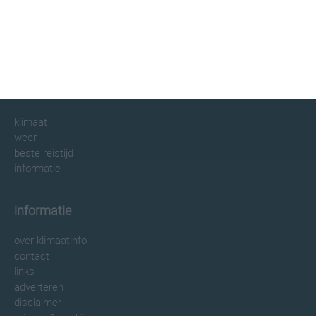
klimaatinfo.nl
klimaat
weer
beste reistijd
informatie
informatie
over klimaatinfo
contact
links
adverteren
disclaimer