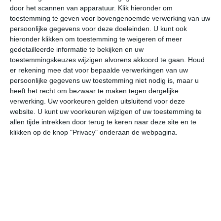
door het scannen van apparatuur. Klik hieronder om
toestemming te geven voor bovengenoemde verwerking van uw
22°
10°
26°
9°
32°
12°
32°
16°
24°
13°
persoonlijke gegevens voor deze doeleinden. U kunt ook
hieronder klikken om toestemming te weigeren of meer
21°C
14°C
12°C
10°C
10°C
19
gedetailleerde informatie te bekijken en uw
toestemmingskeuzes wijzigen alvorens akkoord te gaan.
Houd
er rekening mee dat voor bepaalde verwerkingen van uw
persoonlijke gegevens uw toestemming niet nodig is, maar u
19:00
22:00
01:00
04:00
07:00
10
heeft het recht om bezwaar te maken tegen dergelijke
verwerking. Uw voorkeuren gelden uitsluitend voor deze
website. U kunt uw voorkeuren wijzigen of uw toestemming te
allen tijde intrekken door terug te keren naar deze site en te
19:00
22:00
01:00
04:00
07:00
10
klikken op de knop "Privacy" onderaan de webpagina.
NNW 2
NNW 1
NNW 1
NNW 1
NNW 1
NO
19:00
22:00
01:00
04:00
07:00
10