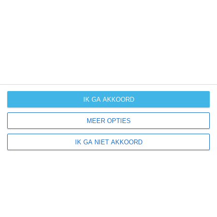
UV-index
UV 0
Querenhorst ligt in:
Europa
Duitsland
IK GA AKKOORD
MEER OPTIES
Klimaatinfo van Duitsland
IK GA NIET AKKOORD
Het actuele weer en de weersvoorspelling voor de
komende dagen of weken zeggen niets over hoe het
weer in andere maanden kan zijn. Wil je een indicatie
hebben van hoe het weer gemiddeld is in Duitsland?
Daarvoor hebben wij handige klimaatinfo over Duitsland.
Bekijk de gemiddelde temperaturen, de kans op regen of