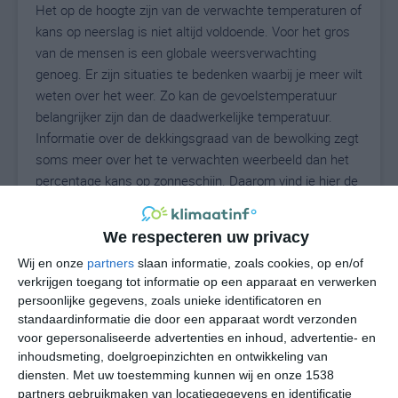
Het op de hoogte zijn van de verwachte temperaturen of
kans op neerslag is niet altijd voldoende. Voor het gros
van de mensen is een globale weersverwachting
genoeg. Er zijn situaties te bedenken waarbij je meer wilt
weten over het weer. Zo kan de gevoelstemperatuur
belangrijker zijn dan de daadwerkelijke temperatuur.
Informatie over de dekkingsgraad van de bewolking zegt
soms meer over het te verwachten weerbeeld dan het
percentage kans op zonneschijn. Daarom vind je hier de
uitgebreide weersvoorspelling voor Querenhorst.
We respecteren uw privacy
Wij en onze
partners
slaan informatie, zoals cookies, op en/of
21
N
°C
verkrijgen toegang tot informatie op een apparaat en verwerken
persoonlijke gegevens, zoals unieke identificatoren en
L
standaardinformatie die door een apparaat wordt verzonden
W
voor gepersonaliseerde advertenties en inhoud, advertentie- en
inhoudsmeting, doelgroepinzichten en ontwikkeling van
diensten.
Met uw toestemming kunnen wij en onze 1538
za
zo
ma
di
wo
partners gebruikmaken van locatiegegevens en identificatie