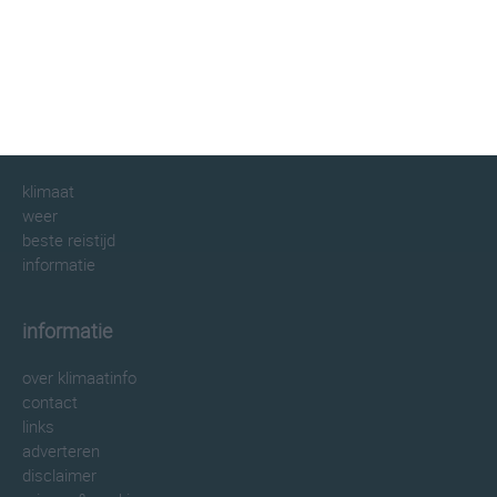
klimaatinfo.nl
klimaat
weer
beste reistijd
informatie
informatie
over klimaatinfo
contact
links
adverteren
disclaimer