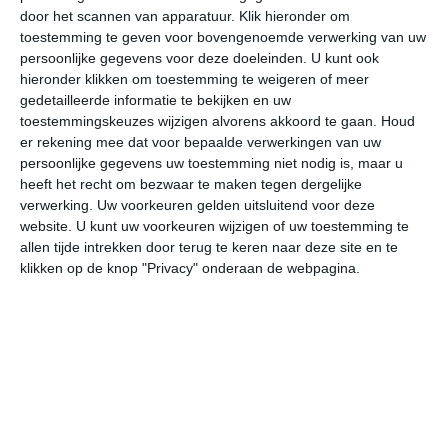
door het scannen van apparatuur. Klik hieronder om
toestemming te geven voor bovengenoemde verwerking van uw
24°
16°
32°
13°
28°
14°
21°
10°
24°
8°
persoonlijke gegevens voor deze doeleinden. U kunt ook
hieronder klikken om toestemming te weigeren of meer
16°C
15°C
14°C
14°C
21°C
29
gedetailleerde informatie te bekijken en uw
toestemmingskeuzes wijzigen alvorens akkoord te gaan.
Houd
er rekening mee dat voor bepaalde verwerkingen van uw
persoonlijke gegevens uw toestemming niet nodig is, maar u
22:00
01:00
04:00
07:00
10:00
13
heeft het recht om bezwaar te maken tegen dergelijke
verwerking. Uw voorkeuren gelden uitsluitend voor deze
website. U kunt uw voorkeuren wijzigen of uw toestemming te
allen tijde intrekken door terug te keren naar deze site en te
22:00
01:00
04:00
07:00
10:00
13
klikken op de knop "Privacy" onderaan de webpagina.
OZO 2
ZO 2
ZO 2
ZO 2
ZO 2
ZZ
22:00
01:00
04:00
07:00
10:00
13