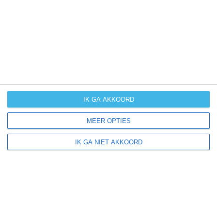
UV-index
UV 6
Prittitz ligt in:
Europa
Duitsland
IK GA AKKOORD
MEER OPTIES
Klimaatinfo van Duitsland
IK GA NIET AKKOORD
Het actuele weer en de weersvoorspelling voor de
komende dagen of weken zeggen niets over hoe het
weer in andere maanden kan zijn. Wil je een indicatie
hebben van hoe het weer gemiddeld is in Duitsland?
Daarvoor hebben wij handige klimaatinfo over Duitsland.
Bekijk de gemiddelde temperaturen, de kans op regen of