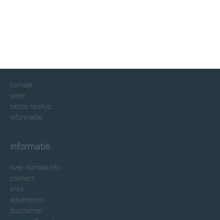
klimaatinfo.nl
klimaat
weer
beste reistijd
informatie
informatie
over klimaatinfo
contact
links
adverteren
disclaimer