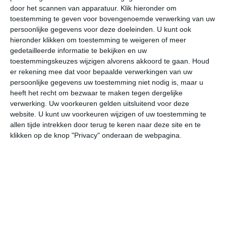
door het scannen van apparatuur. Klik hieronder om
toestemming te geven voor bovengenoemde verwerking van uw
33°
13°
31°
17°
23°
12°
24°
11°
28°
12°
persoonlijke gegevens voor deze doeleinden. U kunt ook
hieronder klikken om toestemming te weigeren of meer
30°C
33°C
31°C
26°C
23°C
18
gedetailleerde informatie te bekijken en uw
toestemmingskeuzes wijzigen alvorens akkoord te gaan.
Houd
er rekening mee dat voor bepaalde verwerkingen van uw
persoonlijke gegevens uw toestemming niet nodig is, maar u
13:00
16:00
19:00
22:00
01:00
04
heeft het recht om bezwaar te maken tegen dergelijke
verwerking. Uw voorkeuren gelden uitsluitend voor deze
website. U kunt uw voorkeuren wijzigen of uw toestemming te
allen tijde intrekken door terug te keren naar deze site en te
13:00
16:00
19:00
22:00
01:00
04
klikken op de knop "Privacy" onderaan de webpagina.
ZZO 2
ZZW 3
ZW 2
WZW 2
Z 1
ZZ
13:00
16:00
19:00
22:00
01:00
04