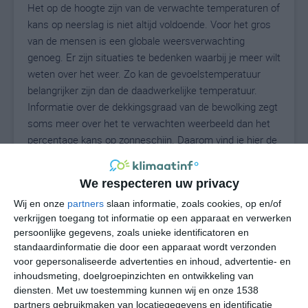
Het op de hoogte zijn van de verwachte temperaturen of
kans op neerslag is niet altijd voldoende. Voor het gros
van de mensen is een globale weersverwachting
genoeg. Er zijn situaties te bedenken waarbij je meer wilt
weten over het weer. Zo kan de gevoelstemperatuur
belangrijker zijn dan de daadwerkelijke temperatuur.
Informatie over de dekkingsgraad van de bewolking zegt
soms meer over het te verwachten weerbeeld dan het
percentage kans op zonneschijn. Daarom vind je hier de
uitgebreide weersvoorspelling voor Prittitz.
We respecteren uw privacy
Wij en onze
partners
slaan informatie, zoals cookies, op en/of
23
N
°C
verkrijgen toegang tot informatie op een apparaat en verwerken
persoonlijke gegevens, zoals unieke identificatoren en
L
standaardinformatie die door een apparaat wordt verzonden
W
voor gepersonaliseerde advertenties en inhoud, advertentie- en
inhoudsmeting, doelgroepinzichten en ontwikkeling van
diensten.
Met uw toestemming kunnen wij en onze 1538
undefined
ma
di
wo
do
partners gebruikmaken van locatiegegevens en identificatie