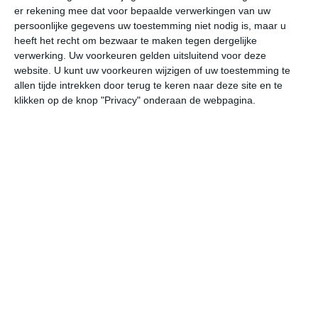
er rekening mee dat voor bepaalde verwerkingen van uw
persoonlijke gegevens uw toestemming niet nodig is, maar u
vr
za
zo
ma
di
heeft het recht om bezwaar te maken tegen dergelijke
verwerking. Uw voorkeuren gelden uitsluitend voor deze
website. U kunt uw voorkeuren wijzigen of uw toestemming te
allen tijde intrekken door terug te keren naar deze site en te
20°
13°
24°
11°
30°
14°
22°
14°
20°
11°
klikken op de knop "Privacy" onderaan de webpagina.
20°C
19°C
15°C
13°C
11°C
14
17:00
20:00
23:00
02:00
05:00
08
17:00
20:00
23:00
02:00
05:00
08
WNW 2
WNW 2
N 1
OZO 1
ZZO 1
ZZ
17:00
20:00
23:00
02:00
05:00
08