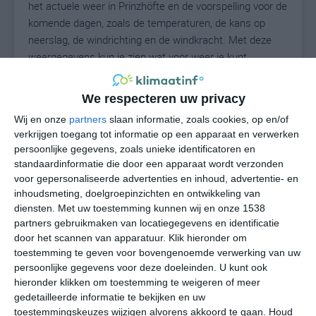
het actuele weer in Prinzhöfte en de voorspelling voor de
komende dagen, zoals de temperaturen, de kans op
neerslag, de windrichting en de windkracht. Met deze
weergegevens kun je zien wat voor weer je kunt
verwachten in Prinzhöfte. Op basis van de
klimaatstatistieken beschrijven we het weer per maand
We respecteren uw privacy
in Prinzhöfte. Dit is geen langetermijnverwachting, maar
Wij en onze
partners
slaan informatie, zoals cookies, op en/of
geeft het gemiddelde weerbeeld voor alle maanden van
verkrijgen toegang tot informatie op een apparaat en verwerken
het jaar. Wil je de uitgebreide weersverwachting voor
persoonlijke gegevens, zoals unieke identificatoren en
Prinzhöfte zien? Op de pagina met extra weerinformatie
standaardinformatie die door een apparaat wordt verzonden
tonen we de kans op sneeuw, de gevoelstemperatuur,
voor gepersonaliseerde advertenties en inhoud, advertentie- en
de zichtbaarheid, de UV-kracht, de luchtdruk en meer
inhoudsmeting, doelgroepinzichten en ontwikkeling van
goede weerinfo.
diensten.
Met uw toestemming kunnen wij en onze 1538
partners gebruikmaken van locatiegegevens en identificatie
door het scannen van apparatuur. Klik hieronder om
toestemming te geven voor bovengenoemde verwerking van uw
17
persoonlijke gegevens voor deze doeleinden. U kunt ook
N
°C
hieronder klikken om toestemming te weigeren of meer
L
gedetailleerde informatie te bekijken en uw
W
toestemmingskeuzes wijzigen alvorens akkoord te gaan.
Houd