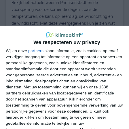
Bekijk het actuele weer in Prichsenstadt en de
voorspelling voor de komende dagen, zoals de
temperaturen, de kans op neerslag, de windrichting en
de windkracht. Met deze weergegevens kun je zien wat
voor weer je kunt verwachten in Prichsenstadt. Op basis
van de klimaatstatistieken beschrijven we het weer per
We respecteren uw privacy
maand in Prichsenstadt. Dit is geen
langetermijnverwachting, maar geeft het gemiddelde
Wij en onze
partners
slaan informatie, zoals cookies, op en/of
verkrijgen toegang tot informatie op een apparaat en verwerken
weerbeeld voor alle maanden van het jaar. Wil je de
persoonlijke gegevens, zoals unieke identificatoren en
uitgebreide weersverwachting voor Prichsenstadt zien?
standaardinformatie die door een apparaat wordt verzonden
Op de pagina met extra weerinformatie tonen we de
voor gepersonaliseerde advertenties en inhoud, advertentie- en
kans op sneeuw, de gevoelstemperatuur, de
inhoudsmeting, doelgroepinzichten en ontwikkeling van
zichtbaarheid, de UV-kracht, de luchtdruk en meer goede
diensten.
Met uw toestemming kunnen wij en onze 1538
weerinfo.
partners gebruikmaken van locatiegegevens en identificatie
door het scannen van apparatuur. Klik hieronder om
toestemming te geven voor bovengenoemde verwerking van uw
persoonlijke gegevens voor deze doeleinden. U kunt ook
26
N
hieronder klikken om toestemming te weigeren of meer
°C
gedetailleerde informatie te bekijken en uw
L