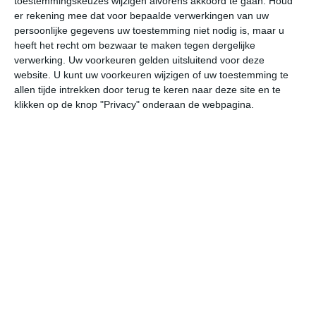
toestemmingskeuzes wijzigen alvorens akkoord te gaan.
Houd
W
er rekening mee dat voor bepaalde verwerkingen van uw
persoonlijke gegevens uw toestemming niet nodig is, maar u
heeft het recht om bezwaar te maken tegen dergelijke
ma
di
wo
do
vr
verwerking. Uw voorkeuren gelden uitsluitend voor deze
website. U kunt uw voorkeuren wijzigen of uw toestemming te
allen tijde intrekken door terug te keren naar deze site en te
33°
18°
28°
15°
29°
11°
31°
13°
34°
19°
klikken op de knop "Privacy" onderaan de webpagina.
33°C
29°C
22°C
18°C
15°C
18
17:00
20:00
23:00
02:00
05:00
08
17:00
20:00
23:00
02:00
05:00
08
WNW 3
NNW 3
NNO 2
N 1
N 1
NO