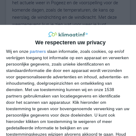
het actuele weer in Pogeez en de voorspelling voor de
komende dagen, zoals de temperaturen, de kans op
neerslag, de windrichting en de windkracht. Met deze
weergegevens kun je zien wat voor weer je kunt
verwachten in Pogeez. Op basis van de
klimaatstatistieken beschrijven we het weer per maand
We respecteren uw privacy
in Pogeez. Dit is geen langetermijnverwachting, maar
Wij en onze
partners
slaan informatie, zoals cookies, op en/of
geeft het gemiddelde weerbeeld voor alle maanden van
verkrijgen toegang tot informatie op een apparaat en verwerken
het jaar. Wil je de uitgebreide weersverwachting voor
persoonlijke gegevens, zoals unieke identificatoren en
Pogeez zien? Op de pagina met extra weerinformatie
standaardinformatie die door een apparaat wordt verzonden
tonen we de kans op sneeuw, de gevoelstemperatuur,
voor gepersonaliseerde advertenties en inhoud, advertentie- en
de zichtbaarheid, de UV-kracht, de luchtdruk en meer
inhoudsmeting, doelgroepinzichten en ontwikkeling van
goede weerinfo.
diensten.
Met uw toestemming kunnen wij en onze 1538
partners gebruikmaken van locatiegegevens en identificatie
door het scannen van apparatuur. Klik hieronder om
toestemming te geven voor bovengenoemde verwerking van uw
20
persoonlijke gegevens voor deze doeleinden. U kunt ook
N
°C
hieronder klikken om toestemming te weigeren of meer
L
gedetailleerde informatie te bekijken en uw
W
toestemmingskeuzes wijzigen alvorens akkoord te gaan.
Houd