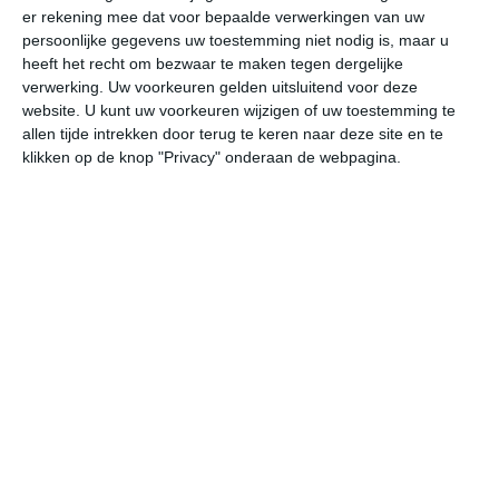
er rekening mee dat voor bepaalde verwerkingen van uw
persoonlijke gegevens uw toestemming niet nodig is, maar u
do
vr
za
zo
ma
heeft het recht om bezwaar te maken tegen dergelijke
verwerking. Uw voorkeuren gelden uitsluitend voor deze
website. U kunt uw voorkeuren wijzigen of uw toestemming te
allen tijde intrekken door terug te keren naar deze site en te
23°
15°
20°
13°
23°
10°
29°
14°
21°
14°
klikken op de knop "Privacy" onderaan de webpagina.
15°C
14°C
14°C
16°C
19°C
20
00:00
03:00
06:00
09:00
12:00
15
00:00
03:00
06:00
09:00
12:00
15
WZW 3
W 2
WZW 2
W 3
W 3
W
00:00
03:00
06:00
09:00
12:00
15