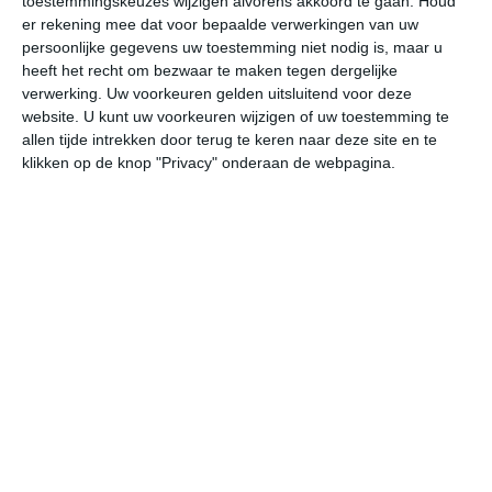
toestemmingskeuzes wijzigen alvorens akkoord te gaan.
Houd
W
er rekening mee dat voor bepaalde verwerkingen van uw
persoonlijke gegevens uw toestemming niet nodig is, maar u
heeft het recht om bezwaar te maken tegen dergelijke
undefined
ma
di
wo
do
verwerking. Uw voorkeuren gelden uitsluitend voor deze
website. U kunt uw voorkeuren wijzigen of uw toestemming te
allen tijde intrekken door terug te keren naar deze site en te
31°
14°
28°
16°
25°
11°
29°
8°
32°
15°
klikken op de knop "Privacy" onderaan de webpagina.
26°C
21°C
18°C
16°C
16°C
23
18:00
21:00
00:00
03:00
06:00
09
18:00
21:00
00:00
03:00
06:00
09
NW 3
W 1
ZZO 1
ZO 1
ZO 1
W