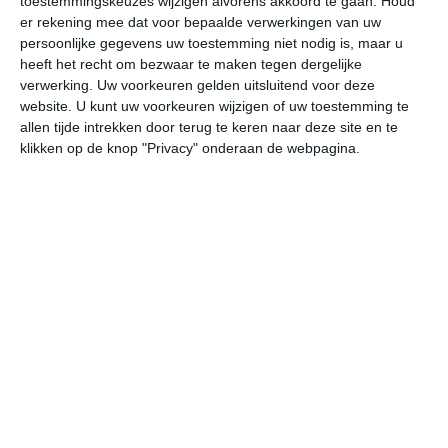
toestemmingskeuzes wijzigen alvorens akkoord te gaan.
Houd
W
er rekening mee dat voor bepaalde verwerkingen van uw
persoonlijke gegevens uw toestemming niet nodig is, maar u
heeft het recht om bezwaar te maken tegen dergelijke
do
vr
za
zo
ma
verwerking. Uw voorkeuren gelden uitsluitend voor deze
website. U kunt uw voorkeuren wijzigen of uw toestemming te
allen tijde intrekken door terug te keren naar deze site en te
24°
17°
20°
13°
23°
11°
29°
14°
21°
17°
klikken op de knop "Privacy" onderaan de webpagina.
23°C
24°C
22°C
20°C
15°C
13
12:00
15:00
18:00
21:00
00:00
03
12:00
15:00
18:00
21:00
00:00
03
W 4
W 4
W 3
NW 2
W 2
W