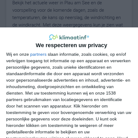
Bekijk het actuele weer in Plau am See en de
voorspelling voor de komende dagen, zoals de
temperaturen, de kans op neerslag, de windrichting en
de windkracht. Met deze weergegevens kun je zien wat
voor weer je kunt verwachten in Plau am See. Op basis
van de klimaatstatistieken beschrijven we het weer per
We respecteren uw privacy
maand in Plau am See. Dit is geen
langetermijnverwachting, maar geeft het gemiddelde
Wij en onze
partners
slaan informatie, zoals cookies, op en/of
verkrijgen toegang tot informatie op een apparaat en verwerken
weerbeeld voor alle maanden van het jaar. Wil je de
persoonlijke gegevens, zoals unieke identificatoren en
uitgebreide weersverwachting voor Plau am See zien?
standaardinformatie die door een apparaat wordt verzonden
Op de pagina met extra weerinformatie tonen we de
voor gepersonaliseerde advertenties en inhoud, advertentie- en
kans op sneeuw, de gevoelstemperatuur, de
inhoudsmeting, doelgroepinzichten en ontwikkeling van
zichtbaarheid, de UV-kracht, de luchtdruk en meer goede
diensten.
Met uw toestemming kunnen wij en onze 1538
weerinfo.
partners gebruikmaken van locatiegegevens en identificatie
door het scannen van apparatuur. Klik hieronder om
toestemming te geven voor bovengenoemde verwerking van uw
persoonlijke gegevens voor deze doeleinden. U kunt ook
21
N
hieronder klikken om toestemming te weigeren of meer
°C
gedetailleerde informatie te bekijken en uw
L