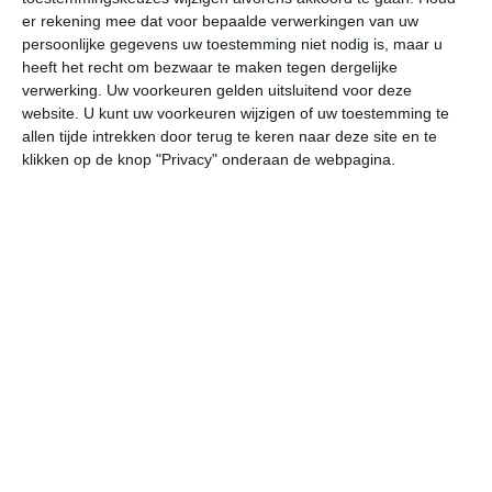
er rekening mee dat voor bepaalde verwerkingen van uw
persoonlijke gegevens uw toestemming niet nodig is, maar u
do
vr
za
zo
ma
heeft het recht om bezwaar te maken tegen dergelijke
verwerking. Uw voorkeuren gelden uitsluitend voor deze
website. U kunt uw voorkeuren wijzigen of uw toestemming te
27°
17°
28°
13°
31°
14°
27°
18°
26°
16°
allen tijde intrekken door terug te keren naar deze site en te
klikken op de knop "Privacy" onderaan de webpagina.
19°C
17°C
18°C
23°C
26°C
27
02:00
05:00
08:00
11:00
14:00
17
02:00
05:00
08:00
11:00
14:00
17
NNW 2
NNW 2
NNW 2
NNO 2
NNW 1
NN
02:00
05:00
08:00
11:00
14:00
17