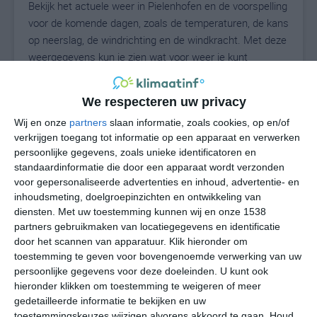
Bekijk het actuele weer in Pielenhofen en de voorspelling
voor de komende dagen, zoals de temperaturen, de kans
op neerslag, de windrichting en de windkracht. Met deze
weergegevens kun je zien wat voor weer je kunt
verwachten in Pielenhofen. Op basis van de
klimaatstatistieken beschrijven we het weer per maand
We respecteren uw privacy
in Pielenhofen. Dit is geen langetermijnverwachting,
Wij en onze
partners
slaan informatie, zoals cookies, op en/of
maar geeft het gemiddelde weerbeeld voor alle
verkrijgen toegang tot informatie op een apparaat en verwerken
maanden van het jaar. Wil je de uitgebreide
persoonlijke gegevens, zoals unieke identificatoren en
weersverwachting voor Pielenhofen zien? Op de pagina
standaardinformatie die door een apparaat wordt verzonden
met extra weerinformatie tonen we de kans op sneeuw,
voor gepersonaliseerde advertenties en inhoud, advertentie- en
de gevoelstemperatuur, de zichtbaarheid, de UV-kracht,
inhoudsmeting, doelgroepinzichten en ontwikkeling van
de luchtdruk en meer goede weerinfo.
diensten.
Met uw toestemming kunnen wij en onze 1538
partners gebruikmaken van locatiegegevens en identificatie
door het scannen van apparatuur. Klik hieronder om
toestemming te geven voor bovengenoemde verwerking van uw
21
N
persoonlijke gegevens voor deze doeleinden. U kunt ook
°C
hieronder klikken om toestemming te weigeren of meer
L
gedetailleerde informatie te bekijken en uw
W
toestemmingskeuzes wijzigen alvorens akkoord te gaan.
Houd