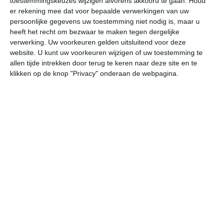
toestemmingskeuzes wijzigen alvorens akkoord te gaan.
Houd
W
er rekening mee dat voor bepaalde verwerkingen van uw
persoonlijke gegevens uw toestemming niet nodig is, maar u
heeft het recht om bezwaar te maken tegen dergelijke
vr
za
zo
ma
di
verwerking. Uw voorkeuren gelden uitsluitend voor deze
website. U kunt uw voorkeuren wijzigen of uw toestemming te
allen tijde intrekken door terug te keren naar deze site en te
25°
16°
27°
13°
31°
14°
31°
19°
29°
18°
klikken op de knop "Privacy" onderaan de webpagina.
17°C
19°C
23°C
25°C
23°C
20
07:00
10:00
13:00
16:00
19:00
22
07:00
10:00
13:00
16:00
19:00
22
NNW 1
NNW 2
NNO 2
NNW 1
ZO 1
WN