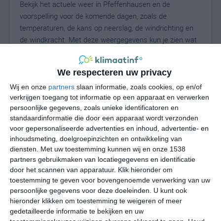
Bekijk het actuele weer in Pfeffenhausen en de
voorspelling voor de komende dagen, zoals de
temperaturen, de kans op neerslag, de windrichting en
de windkracht. Met deze weergegevens kun je zien wat
voor weer je kunt verwachten in Pfeffenhausen. Op
basis van de klimaatstatistieken beschrijven we het
We respecteren uw privacy
weer per maand in Pfeffenhausen. Dit is geen
langetermijnverwachting, maar geeft het gemiddelde
Wij en onze
partners
slaan informatie, zoals cookies, op en/of
verkrijgen toegang tot informatie op een apparaat en verwerken
weerbeeld voor alle maanden van het jaar. Wil je de
persoonlijke gegevens, zoals unieke identificatoren en
uitgebreide weersverwachting voor Pfeffenhausen zien?
standaardinformatie die door een apparaat wordt verzonden
Op de pagina met extra weerinformatie tonen we de
voor gepersonaliseerde advertenties en inhoud, advertentie- en
kans op sneeuw, de gevoelstemperatuur, de
inhoudsmeting, doelgroepinzichten en ontwikkeling van
zichtbaarheid, de UV-kracht, de luchtdruk en meer goede
diensten.
Met uw toestemming kunnen wij en onze 1538
weerinfo.
partners gebruikmaken van locatiegegevens en identificatie
door het scannen van apparatuur. Klik hieronder om
toestemming te geven voor bovengenoemde verwerking van uw
persoonlijke gegevens voor deze doeleinden. U kunt ook
20
N
hieronder klikken om toestemming te weigeren of meer
°C
gedetailleerde informatie te bekijken en uw
L