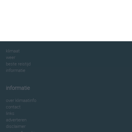
klimaatinfo.nl
klimaat
weer
beste reistijd
informatie
informatie
over klimaatinfo
contact
links
adverteren
disclaimer