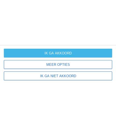
UV-index
UV 4
Pfaffenweiler ligt in:
Europa
Duitsland
IK GA AKKOORD
MEER OPTIES
Klimaatinfo van Duitsland
IK GA NIET AKKOORD
Het actuele weer en de weersvoorspelling voor de
komende dagen of weken zeggen niets over hoe het
weer in andere maanden kan zijn. Wil je een indicatie
hebben van hoe het weer gemiddeld is in Duitsland?
Daarvoor hebben wij handige klimaatinfo over Duitsland.
Bekijk de gemiddelde temperaturen, de kans op regen of