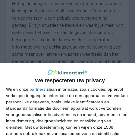
Het op de hoogte zijn van de verwachte temperaturen of
kans op neerslag is niet altijd voldoende. Voor het gros
van de mensen is een globale weersverwachting
genoeg. Er zijn situaties te bedenken waarbij je meer wilt
weten over het weer. Zo kan de gevoelstemperatuur
belangrijker zijn dan de daadwerkelijke temperatuur.
Informatie over de dekkingsgraad van de bewolking zegt
soms meer over het te verwachten weerbeeld dan het
percentage kans op zonneschijn. Daarom vind je hier de
uitgebreide weersvoorspelling voor Pfaffenweiler.
We respecteren uw privacy
Wij en onze
partners
slaan informatie, zoals cookies, op en/of
23
N
°C
verkrijgen toegang tot informatie op een apparaat en verwerken
persoonlijke gegevens, zoals unieke identificatoren en
L
standaardinformatie die door een apparaat wordt verzonden
W
voor gepersonaliseerde advertenties en inhoud, advertentie- en
inhoudsmeting, doelgroepinzichten en ontwikkeling van
diensten.
Met uw toestemming kunnen wij en onze 1538
za
zo
ma
di
wo
partners gebruikmaken van locatiegegevens en identificatie