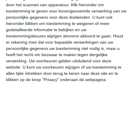
door het scannen van apparatuur. Klik hieronder om
toestemming te geven voor bovengenoemde verwerking van uw
31°
14°
35°
18°
33°
22°
32°
18°
33°
17°
persoonlijke gegevens voor deze doeleinden. U kunt ook
hieronder klikken om toestemming te weigeren of meer
31°C
25°C
20°C
18°C
18°C
23
gedetailleerde informatie te bekijken en uw
toestemmingskeuzes wijzigen alvorens akkoord te gaan.
Houd
er rekening mee dat voor bepaalde verwerkingen van uw
persoonlijke gegevens uw toestemming niet nodig is, maar u
18:00
21:00
00:00
03:00
06:00
09
heeft het recht om bezwaar te maken tegen dergelijke
verwerking. Uw voorkeuren gelden uitsluitend voor deze
website. U kunt uw voorkeuren wijzigen of uw toestemming te
allen tijde intrekken door terug te keren naar deze site en te
18:00
21:00
00:00
03:00
06:00
09
klikken op de knop "Privacy" onderaan de webpagina.
N 2
O 1
OZO 1
ZO 2
OZO 1
NW
18:00
21:00
00:00
03:00
06:00
09