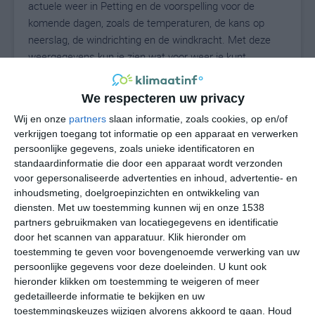
actuele weer in Petting en de voorspelling voor de
komende dagen, zoals de temperaturen, de kans op
neerslag, de windrichting en de windkracht. Met deze
weergegevens kun je zien wat voor weer je kunt
verwachten in Petting. Op basis van de
klimaatstatistieken beschrijven we het weer per maand
We respecteren uw privacy
in Petting. Dit is geen langetermijnverwachting, maar
Wij en onze
partners
slaan informatie, zoals cookies, op en/of
geeft het gemiddelde weerbeeld voor alle maanden van
verkrijgen toegang tot informatie op een apparaat en verwerken
het jaar. Wil je de uitgebreide weersverwachting voor
persoonlijke gegevens, zoals unieke identificatoren en
Petting zien? Op de pagina met extra weerinformatie
standaardinformatie die door een apparaat wordt verzonden
tonen we de kans op sneeuw, de gevoelstemperatuur,
voor gepersonaliseerde advertenties en inhoud, advertentie- en
de zichtbaarheid, de UV-kracht, de luchtdruk en meer
inhoudsmeting, doelgroepinzichten en ontwikkeling van
goede weerinfo.
diensten.
Met uw toestemming kunnen wij en onze 1538
partners gebruikmaken van locatiegegevens en identificatie
door het scannen van apparatuur. Klik hieronder om
toestemming te geven voor bovengenoemde verwerking van uw
22
persoonlijke gegevens voor deze doeleinden. U kunt ook
N
°C
hieronder klikken om toestemming te weigeren of meer
L
gedetailleerde informatie te bekijken en uw
W
toestemmingskeuzes wijzigen alvorens akkoord te gaan.
Houd