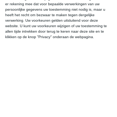
er rekening mee dat voor bepaalde verwerkingen van uw
persoonlijke gegevens uw toestemming niet nodig is, maar u
do
vr
za
zo
ma
heeft het recht om bezwaar te maken tegen dergelijke
verwerking. Uw voorkeuren gelden uitsluitend voor deze
website. U kunt uw voorkeuren wijzigen of uw toestemming te
allen tijde intrekken door terug te keren naar deze site en te
24°
20°
24°
18°
26°
16°
31°
15°
30°
18°
klikken op de knop "Privacy" onderaan de webpagina.
21°C
20°C
22°C
23°C
22°C
22
04:00
07:00
10:00
13:00
16:00
19
04:00
07:00
10:00
13:00
16:00
19
W 1
ZW 1
W 1
W 2
WNW 2
WZ
04:00
07:00
10:00
13:00
16:00
19