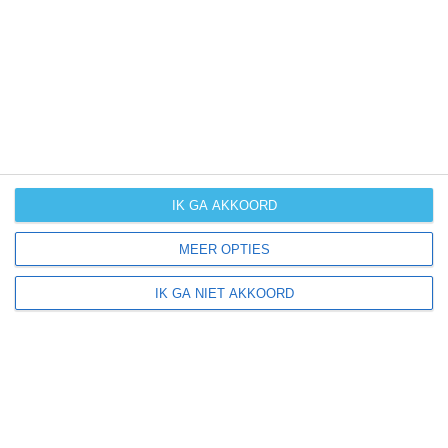
UV-index
UV 0
Pegestorf ligt in:
Europa
Duitsland
IK GA AKKOORD
MEER OPTIES
Klimaatinfo van Duitsland
IK GA NIET AKKOORD
Het actuele weer en de weersvoorspelling voor de
komende dagen of weken zeggen niets over hoe het
weer in andere maanden kan zijn. Wil je een indicatie
hebben van hoe het weer gemiddeld is in Duitsland?
Daarvoor hebben wij handige klimaatinfo over Duitsland.
Bekijk de gemiddelde temperaturen, de kans op regen of