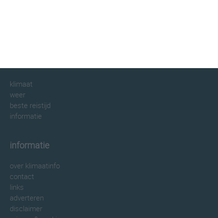
klimaatinfo.nl
klimaat
weer
beste reistijd
informatie
informatie
over klimaatinfo
contact
links
adverteren
disclaimer