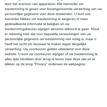
door het scannen van apparatuur. Klik hieronder om
toestemming te geven voor bovengenoemde verwerking van uw
27°
16°
21°
8°
25°
7°
30°
12°
35°
16°
persoonlijke gegevens voor deze doeleinden. U kunt ook
hieronder klikken om toestemming te weigeren of meer
16°C
23°C
27°C
25°C
23°C
19
gedetailleerde informatie te bekijken en uw
toestemmingskeuzes wijzigen alvorens akkoord te gaan.
Houd
er rekening mee dat voor bepaalde verwerkingen van uw
persoonlijke gegevens uw toestemming niet nodig is, maar u
06:00
09:00
12:00
15:00
18:00
21
heeft het recht om bezwaar te maken tegen dergelijke
verwerking. Uw voorkeuren gelden uitsluitend voor deze
website. U kunt uw voorkeuren wijzigen of uw toestemming te
allen tijde intrekken door terug te keren naar deze site en te
06:00
09:00
12:00
15:00
18:00
21
klikken op de knop "Privacy" onderaan de webpagina.
ZZO 1
ZZW 2
WZW 4
NW 3
NW 3
NN
06:00
09:00
12:00
15:00
18:00
21