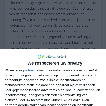
Het op de hoogte zijn van de verwachte temperaturen of
kans op neerslag is niet altijd voldoende. Voor het gros
van de mensen is een globale weersverwachting
genoeg. Er zijn situaties te bedenken waarbij je meer wilt
weten over het weer. Zo kan de gevoelstemperatuur
belangrijker zijn dan de daadwerkelijke temperatuur.
Informatie over de dekkingsgraad van de bewolking zegt
soms meer over het te verwachten weerbeeld dan het
percentage kans op zonneschijn. Daarom vind je hier de
uitgebreide weersvoorspelling voor Pegestorf.
We respecteren uw privacy
Wij en onze
partners
slaan informatie, zoals cookies, op en/of
21
N
°C
verkrijgen toegang tot informatie op een apparaat en verwerken
persoonlijke gegevens, zoals unieke identificatoren en
L
standaardinformatie die door een apparaat wordt verzonden
W
voor gepersonaliseerde advertenties en inhoud, advertentie- en
inhoudsmeting, doelgroepinzichten en ontwikkeling van
diensten.
Met uw toestemming kunnen wij en onze 1538
ma
di
wo
do
vr
partners gebruikmaken van locatiegegevens en identificatie