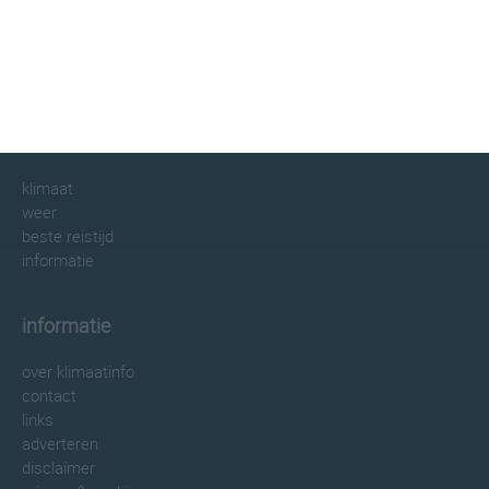
klimaatinfo.nl
klimaat
weer
beste reistijd
informatie
informatie
over klimaatinfo
contact
links
adverteren
disclaimer