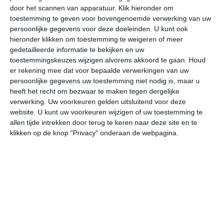
door het scannen van apparatuur. Klik hieronder om
toestemming te geven voor bovengenoemde verwerking van uw
25°
11°
31°
12°
27°
16°
22°
12°
25°
9°
persoonlijke gegevens voor deze doeleinden. U kunt ook
hieronder klikken om toestemming te weigeren of meer
12°C
11°C
16°C
21°C
24°C
25
gedetailleerde informatie te bekijken en uw
toestemmingskeuzes wijzigen alvorens akkoord te gaan.
Houd
er rekening mee dat voor bepaalde verwerkingen van uw
persoonlijke gegevens uw toestemming niet nodig is, maar u
03:00
06:00
09:00
12:00
15:00
18
heeft het recht om bezwaar te maken tegen dergelijke
verwerking. Uw voorkeuren gelden uitsluitend voor deze
website. U kunt uw voorkeuren wijzigen of uw toestemming te
allen tijde intrekken door terug te keren naar deze site en te
03:00
06:00
09:00
12:00
15:00
18
klikken op de knop "Privacy" onderaan de webpagina.
ZZW 1
ZO 1
OZO 1
ZO 1
OZO 1
O
03:00
06:00
09:00
12:00
15:00
18