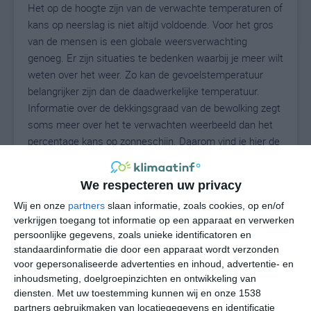
Het op de hoogte zijn van de verwachte temperaturen of
kans op neerslag is niet altijd voldoende. Voor het gros
van de mensen is een globale weersverwachting
genoeg. Er zijn situaties te bedenken waarbij je meer wilt
weten over het weer. Zo kan de gevoelstemperatuur
belangrijker zijn dan de daadwerkelijke temperatuur.
Informatie over de dekkingsgraad van de bewolking zegt
soms meer over het te verwachten weerbeeld dan het
percentage kans op zonneschijn. Daarom vind je hier de
uitgebreide weersvoorspelling voor Pattensen.
We respecteren uw privacy
Wij en onze
partners
slaan informatie, zoals cookies, op en/of
18
N
°C
verkrijgen toegang tot informatie op een apparaat en verwerken
persoonlijke gegevens, zoals unieke identificatoren en
L
standaardinformatie die door een apparaat wordt verzonden
W
voor gepersonaliseerde advertenties en inhoud, advertentie- en
inhoudsmeting, doelgroepinzichten en ontwikkeling van
diensten.
Met uw toestemming kunnen wij en onze 1538
za
zo
ma
di
wo
partners gebruikmaken van locatiegegevens en identificatie