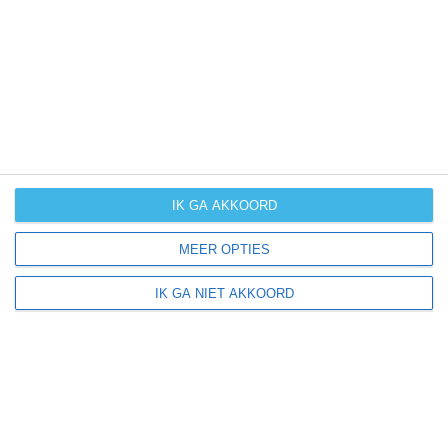
UV-index
UV 0
Pattensen ligt in:
Europa
Duitsland
IK GA AKKOORD
MEER OPTIES
Klimaatinfo van Duitsland
IK GA NIET AKKOORD
Het actuele weer en de weersvoorspelling voor de
komende dagen of weken zeggen niets over hoe het
weer in andere maanden kan zijn. Wil je een indicatie
hebben van hoe het weer gemiddeld is in Duitsland?
Daarvoor hebben wij handige klimaatinfo over Duitsland.
Bekijk de gemiddelde temperaturen, de kans op regen of