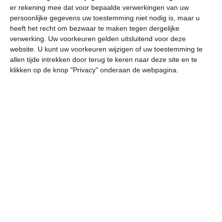
er rekening mee dat voor bepaalde verwerkingen van uw
persoonlijke gegevens uw toestemming niet nodig is, maar u
do
vr
za
zo
ma
heeft het recht om bezwaar te maken tegen dergelijke
verwerking. Uw voorkeuren gelden uitsluitend voor deze
website. U kunt uw voorkeuren wijzigen of uw toestemming te
allen tijde intrekken door terug te keren naar deze site en te
26°
15°
24°
11°
26°
11°
31°
14°
31°
17°
klikken op de knop "Privacy" onderaan de webpagina.
23°C
18°C
14°C
13°C
11°C
18
18:00
21:00
00:00
03:00
06:00
09
18:00
21:00
00:00
03:00
06:00
09
NW 2
NW 1
WNW 1
NNW 1
NNW 1
NN
18:00
21:00
00:00
03:00
06:00
09