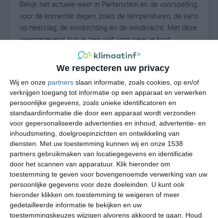
Bekijk het actuele weer in Partenstein en de voorspelling
voor de komende dagen, zoals de temperaturen, de kans
op neerslag, de windrichting en de windkracht. Met deze
weergegevens kun je zien wat voor weer je kunt
verwachten in Partenstein. Op basis van de
klimaatstatistieken beschrijven we het weer per maand
We respecteren uw privacy
in Partenstein. Dit is geen langetermijnverwachting,
Wij en onze
partners
slaan informatie, zoals cookies, op en/of
maar geeft het gemiddelde weerbeeld voor alle
verkrijgen toegang tot informatie op een apparaat en verwerken
maanden van het jaar. Wil je de uitgebreide
persoonlijke gegevens, zoals unieke identificatoren en
weersverwachting voor Partenstein zien? Op de pagina
standaardinformatie die door een apparaat wordt verzonden
met extra weerinformatie tonen we de kans op sneeuw,
voor gepersonaliseerde advertenties en inhoud, advertentie- en
de gevoelstemperatuur, de zichtbaarheid, de UV-kracht,
inhoudsmeting, doelgroepinzichten en ontwikkeling van
de luchtdruk en meer goede weerinfo.
diensten.
Met uw toestemming kunnen wij en onze 1538
partners gebruikmaken van locatiegegevens en identificatie
door het scannen van apparatuur. Klik hieronder om
toestemming te geven voor bovengenoemde verwerking van uw
21
persoonlijke gegevens voor deze doeleinden. U kunt ook
N
°C
hieronder klikken om toestemming te weigeren of meer
L
gedetailleerde informatie te bekijken en uw
W
toestemmingskeuzes wijzigen alvorens akkoord te gaan.
Houd