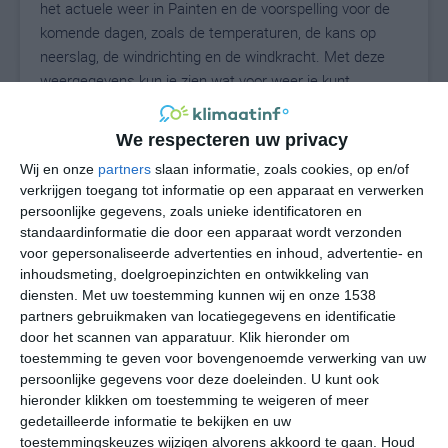
het actuele weer in Painten en de voorspelling voor de
komende dagen, zoals de temperaturen, de kans op
neerslag, de windrichting en de windkracht. Met deze
weergegevens kun je zien wat voor weer je kunt
verwachten in Painten. Op basis van de
klimaatstatistieken beschrijven we het weer per maand
We respecteren uw privacy
in Painten. Dit is geen langetermijnverwachting, maar
Wij en onze
partners
slaan informatie, zoals cookies, op en/of
geeft het gemiddelde weerbeeld voor alle maanden van
verkrijgen toegang tot informatie op een apparaat en verwerken
het jaar. Wil je de uitgebreide weersverwachting voor
persoonlijke gegevens, zoals unieke identificatoren en
Painten zien? Op de pagina met extra weerinformatie
standaardinformatie die door een apparaat wordt verzonden
tonen we de kans op sneeuw, de gevoelstemperatuur,
voor gepersonaliseerde advertenties en inhoud, advertentie- en
de zichtbaarheid, de UV-kracht, de luchtdruk en meer
inhoudsmeting, doelgroepinzichten en ontwikkeling van
goede weerinfo.
diensten.
Met uw toestemming kunnen wij en onze 1538
partners gebruikmaken van locatiegegevens en identificatie
door het scannen van apparatuur. Klik hieronder om
toestemming te geven voor bovengenoemde verwerking van uw
23
persoonlijke gegevens voor deze doeleinden. U kunt ook
N
°C
hieronder klikken om toestemming te weigeren of meer
L
gedetailleerde informatie te bekijken en uw
W
toestemmingskeuzes wijzigen alvorens akkoord te gaan.
Houd