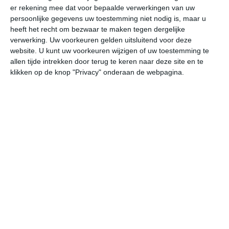
er rekening mee dat voor bepaalde verwerkingen van uw
persoonlijke gegevens uw toestemming niet nodig is, maar u
do
vr
za
zo
ma
heeft het recht om bezwaar te maken tegen dergelijke
verwerking. Uw voorkeuren gelden uitsluitend voor deze
website. U kunt uw voorkeuren wijzigen of uw toestemming te
allen tijde intrekken door terug te keren naar deze site en te
27°
18°
27°
15°
28°
12°
31°
13°
31°
17°
klikken op de knop "Privacy" onderaan de webpagina.
26°C
22°C
19°C
17°C
15°C
19
18:00
21:00
00:00
03:00
06:00
09
18:00
21:00
00:00
03:00
06:00
09
WZW 2
NW 1
NNW 2
NNW 2
NNW 1
NN
18:00
21:00
00:00
03:00
06:00
09