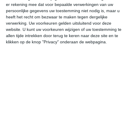
er rekening mee dat voor bepaalde verwerkingen van uw
persoonlijke gegevens uw toestemming niet nodig is, maar u
za
zo
ma
di
wo
heeft het recht om bezwaar te maken tegen dergelijke
verwerking. Uw voorkeuren gelden uitsluitend voor deze
website. U kunt uw voorkeuren wijzigen of uw toestemming te
allen tijde intrekken door terug te keren naar deze site en te
29°
12°
33°
12°
32°
16°
30°
17°
30°
15°
klikken op de knop "Privacy" onderaan de webpagina.
26°C
29°C
27°C
20°C
17°C
15
13:00
16:00
19:00
22:00
01:00
04
13:00
16:00
19:00
22:00
01:00
04
ONO 3
ONO 3
ONO 2
ONO 2
OZO 1
ZO
13:00
16:00
19:00
22:00
01:00
04