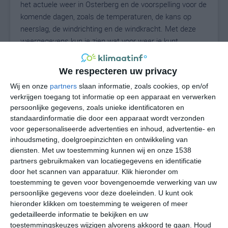
het actuele weer in Osterberg en de voorspelling voor de
komende dagen, zoals de temperaturen, de kans op
neerslag, de windrichting en de windkracht. Met deze
weergegevens kun je zien wat voor weer je kunt
verwachten in Osterberg. Op basis van de
klimaatstatistieken beschrijven we het weer per maand
We respecteren uw privacy
in Osterberg. Dit is geen langetermijnverwachting, maar
Wij en onze
partners
slaan informatie, zoals cookies, op en/of
geeft het gemiddelde weerbeeld voor alle maanden van
verkrijgen toegang tot informatie op een apparaat en verwerken
het jaar. Wil je de uitgebreide weersverwachting voor
persoonlijke gegevens, zoals unieke identificatoren en
Osterberg zien? Op de pagina met extra weerinformatie
standaardinformatie die door een apparaat wordt verzonden
tonen we de kans op sneeuw, de gevoelstemperatuur,
voor gepersonaliseerde advertenties en inhoud, advertentie- en
de zichtbaarheid, de UV-kracht, de luchtdruk en meer
inhoudsmeting, doelgroepinzichten en ontwikkeling van
goede weerinfo.
diensten.
Met uw toestemming kunnen wij en onze 1538
partners gebruikmaken van locatiegegevens en identificatie
door het scannen van apparatuur. Klik hieronder om
toestemming te geven voor bovengenoemde verwerking van uw
21
persoonlijke gegevens voor deze doeleinden. U kunt ook
N
°C
hieronder klikken om toestemming te weigeren of meer
L
gedetailleerde informatie te bekijken en uw
W
toestemmingskeuzes wijzigen alvorens akkoord te gaan.
Houd