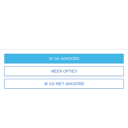
UV-index
UV 6
Olching ligt in:
Europa
Duitsland
IK GA AKKOORD
MEER OPTIES
Klimaatinfo van Duitsland
IK GA NIET AKKOORD
Het actuele weer en de weersvoorspelling voor de
komende dagen of weken zeggen niets over hoe het
weer in andere maanden kan zijn. Wil je een indicatie
hebben van hoe het weer gemiddeld is in Duitsland?
Daarvoor hebben wij handige klimaatinfo over Duitsland.
Bekijk de gemiddelde temperaturen, de kans op regen of