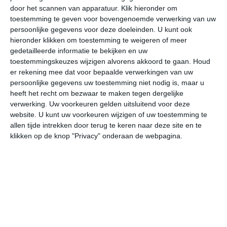
door het scannen van apparatuur. Klik hieronder om
toestemming te geven voor bovengenoemde verwerking van uw
31°
14°
30°
18°
28°
17°
28°
14°
29°
12°
persoonlijke gegevens voor deze doeleinden. U kunt ook
hieronder klikken om toestemming te weigeren of meer
31°C
30°C
24°C
20°C
18°C
19
gedetailleerde informatie te bekijken en uw
toestemmingskeuzes wijzigen alvorens akkoord te gaan.
Houd
er rekening mee dat voor bepaalde verwerkingen van uw
persoonlijke gegevens uw toestemming niet nodig is, maar u
16:00
19:00
22:00
01:00
04:00
07
heeft het recht om bezwaar te maken tegen dergelijke
verwerking. Uw voorkeuren gelden uitsluitend voor deze
website. U kunt uw voorkeuren wijzigen of uw toestemming te
allen tijde intrekken door terug te keren naar deze site en te
16:00
19:00
22:00
01:00
04:00
07
klikken op de knop "Privacy" onderaan de webpagina.
ZW 2
NW 2
Z 2
ZZW 2
ZZW 2
ZZ
16:00
19:00
22:00
01:00
04:00
07