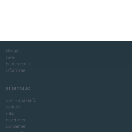
klimaatinfo.nl
klimaat
weer
beste reistijd
informatie
informatie
over klimaatinfo
contact
links
adverteren
disclaimer