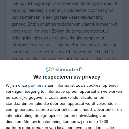
Het op de hoogte zijn van de verwachte temperaturen of
kans op neerslag is niet altijd voldoende. Voor het gros
van de mensen is een globale weersverwachting
genoeg. Er zijn situaties te bedenken waarbij je meer wilt
weten over het weer. Zo kan de gevoelstemperatuur
belangrijker zijn dan de daadwerkelijke temperatuur.
Informatie over de dekkingsgraad van de bewolking zegt
soms meer over het te verwachten weerbeeld dan het
percentage kans op zonneschijn. Daarom vind je hier de
uitgebreide weersvoorspelling voor Olching.
We respecteren uw privacy
Wij en onze
partners
slaan informatie, zoals cookies, op en/of
24
N
°C
verkrijgen toegang tot informatie op een apparaat en verwerken
persoonlijke gegevens, zoals unieke identificatoren en
L
standaardinformatie die door een apparaat wordt verzonden
W
voor gepersonaliseerde advertenties en inhoud, advertentie- en
inhoudsmeting, doelgroepinzichten en ontwikkeling van
diensten.
Met uw toestemming kunnen wij en onze 1538
undefined
ma
di
wo
do
partners gebruikmaken van locatiegegevens en identificatie