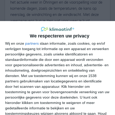
het actuele weer in Öhringen en de voorspelling voor de
komende dagen, zoals de temperaturen, de kans op
neerslag, de windrichting en de windkracht. Met deze
weergegevens kun je zien wat voor weer je kunt
verwachten in Öhringen. Op basis van de
klimaatstatistieken beschrijven we het weer per maand
We respecteren uw privacy
in Öhringen. Dit is geen langetermijnverwachting, maar
Wij en onze
partners
slaan informatie, zoals cookies, op en/of
geeft het gemiddelde weerbeeld voor alle maanden van
verkrijgen toegang tot informatie op een apparaat en verwerken
het jaar. Wil je de uitgebreide weersverwachting voor
persoonlijke gegevens, zoals unieke identificatoren en
Öhringen zien? Op de pagina met extra weerinformatie
standaardinformatie die door een apparaat wordt verzonden
tonen we de kans op sneeuw, de gevoelstemperatuur,
voor gepersonaliseerde advertenties en inhoud, advertentie- en
de zichtbaarheid, de UV-kracht, de luchtdruk en meer
inhoudsmeting, doelgroepinzichten en ontwikkeling van
goede weerinfo.
diensten.
Met uw toestemming kunnen wij en onze 1538
partners gebruikmaken van locatiegegevens en identificatie
door het scannen van apparatuur. Klik hieronder om
toestemming te geven voor bovengenoemde verwerking van uw
25
persoonlijke gegevens voor deze doeleinden. U kunt ook
N
°C
hieronder klikken om toestemming te weigeren of meer
L
gedetailleerde informatie te bekijken en uw
W
toestemmingskeuzes wijzigen alvorens akkoord te gaan.
Houd